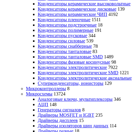
Конденсаторы керамические высоковольтные
Конденсаторы керамические дисковые
139
Конденсаторы керамические ЧИП
4192
Конденсаторы пленочные
1511
Конденсаторы подстроечные
18
Конденсаторы полимерные
191
Конденсаторы пусковые
344
Конденсаторы силовые
539
Конденсаторы снабберные
78
Конденсаторы танталовые
83
Конденсаторы танталовые SMD
1489
Конденсаторы фазовые косинусные
98
Конденсаторы электролитические
7922
Конденсаторы электролитические SMD
1221
Конденсаторы электролитические аксиальные
Суперконденсаторы, ионисторы
129
Микроконтроллеры
8
Микросхемы
13724
Аналоговые ключи, мультиплексоры
346
АЦП
148
Генераторы сигналов
8
Драйверы MOSFET и IGBT
235
Драйверы дисплеев
15
Драйверы изоляторов шин данных
114
Драйверы разные
18