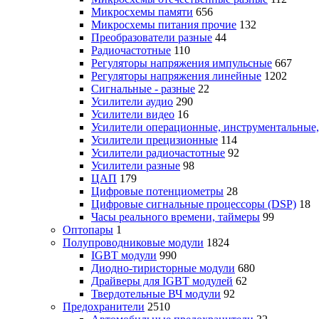
Микросхемы памяти
656
Микросхемы питания прочие
132
Преобразователи разные
44
Радиочастотные
110
Регуляторы напряжения импульсные
667
Регуляторы напряжения линейные
1202
Сигнальные - разные
22
Усилители аудио
290
Усилители видео
16
Усилители операционные, инструментальные
Усилители прецизионные
114
Усилители радиочастотные
92
Усилители разные
98
ЦАП
179
Цифровые потенциометры
28
Цифровые сигнальные процессоры (DSP)
18
Часы реального времени, таймеры
99
Оптопары
1
Полупроводниковые модули
1824
IGBT модули
990
Диодно-тиристорные модули
680
Драйверы для IGBT модулей
62
Твердотельные ВЧ модули
92
Предохранители
2510