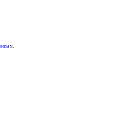
йверы
95