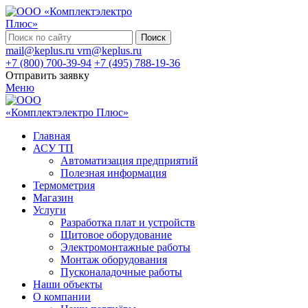
Поиск
mail@keplus.ru
vrn@keplus.ru
+7 (800) 700-39-94
+7 (495) 788-19-36
Отправить заявку
Меню
Главная
АСУ ТП
Автоматизация предприятий
Полезная информация
Термометрия
Магазин
Услуги
Разработка плат и устройств
Щитовое оборудование
Электромонтажные работы
Монтаж оборудования
Пусконаладочные работы
Наши объекты
О компании