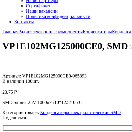
Наши партнёры
Сертификаты
Наши вакансии
Политика конфиденциальности
Контакты
Главная
Радиоэлектронные компоненты
Конденсаторы
Конденса
VP1E102MG125000CE0, SMD эл-
Увеличить
Артикул:
VP1E102MG125000CE0-965893
В наличии
100
шт.
23.75
₽
SMD эл-лит 25V 1000uF /10*12.5/105 C
Категория товара:
Конденсаторы электролитические SMD
Поделиться