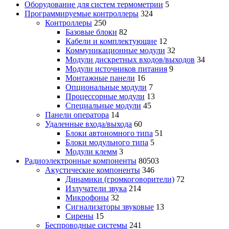
Оборудование для систем термометрии
5
Программируемые контроллеры
324
Контроллеры
250
Базовые блоки
82
Кабели и комплектующие
12
Коммуникационные модули
32
Модули дискретных входов/выходов
34
Модули источников питания
9
Монтажные панели
16
Опциональные модули
7
Процессорные модули
13
Специальные модули
45
Панели оператора
14
Удаленные входа/выхода
60
Блоки автономного типа
51
Блоки модульного типа
5
Модули клемм
3
Радиоэлектронные компоненты
80503
Акустические компоненты
346
Динамики (громкоговорители)
72
Излучатели звука
214
Микрофоны
32
Сигнализаторы звуковые
13
Сирены
15
Беспроводные системы
241