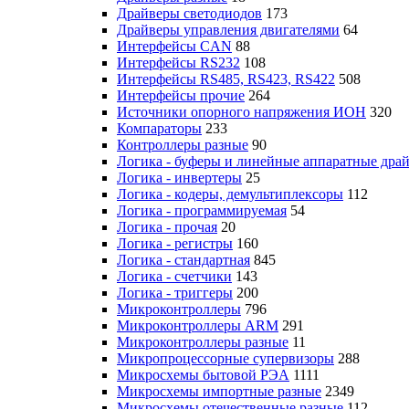
Драйверы светодиодов
173
Драйверы управления двигателями
64
Интерфейсы CAN
88
Интерфейсы RS232
108
Интерфейсы RS485, RS423, RS422
508
Интерфейсы прочие
264
Источники опорного напряжения ИОН
320
Компараторы
233
Контроллеры разные
90
Логика - буферы и линейные аппаратные дра
Логика - инвертеры
25
Логика - кодеры, демультиплексоры
112
Логика - программируемая
54
Логика - прочая
20
Логика - регистры
160
Логика - стандартная
845
Логика - счетчики
143
Логика - триггеры
200
Микроконтроллеры
796
Микроконтроллеры ARM
291
Микроконтроллеры разные
11
Микропроцессорные супервизоры
288
Микросхемы бытовой РЭА
1111
Микросхемы импортные разные
2349
Микросхемы отечественные разные
112