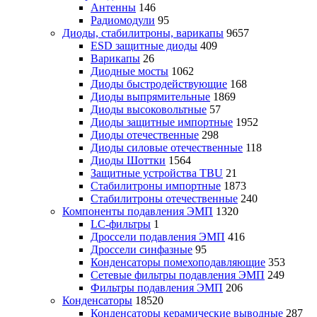
Антенны
146
Радиомодули
95
Диоды, стабилитроны, варикапы
9657
ESD защитные диоды
409
Варикапы
26
Диодные мосты
1062
Диоды быстродействующие
168
Диоды выпрямительные
1869
Диоды высоковольтные
57
Диоды защитные импортные
1952
Диоды отечественные
298
Диоды силовые отечественные
118
Диоды Шоттки
1564
Защитные устройства TBU
21
Стабилитроны импортные
1873
Стабилитроны отечественные
240
Компоненты подавления ЭМП
1320
LC-фильтры
1
Дроссели подавления ЭМП
416
Дроссели синфазные
95
Конденсаторы помехоподавляющие
353
Сетевые фильтры подавления ЭМП
249
Фильтры подавления ЭМП
206
Конденсаторы
18520
Конденсаторы керамические выводные
287