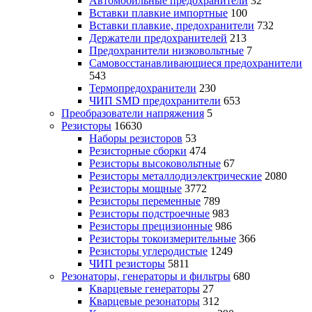
Автомобильные предохранители
32
Вставки плавкие импортные
100
Вставки плавкие, предохранители
732
Держатели предохранителей
213
Предохранители низковольтные
7
Самовосстанавливающиеся предохранители
543
Термопредохранители
230
ЧИП SMD предохранители
653
Преобразователи напряжения
5
Резисторы
16630
Наборы резисторов
53
Резисторные сборки
474
Резисторы высоковольтные
67
Резисторы металлодиэлектрические
2080
Резисторы мощные
3772
Резисторы переменные
789
Резисторы подстроечные
983
Резисторы прецизионные
986
Резисторы токоизмерительные
366
Резисторы углеродистые
1249
ЧИП резисторы
5811
Резонаторы, генераторы и фильтры
680
Кварцевые генераторы
27
Кварцевые резонаторы
312