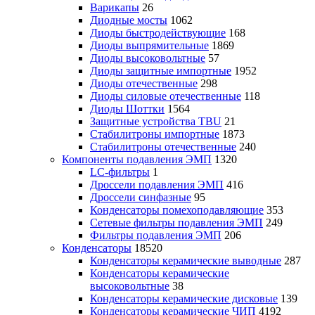
Варикапы
26
Диодные мосты
1062
Диоды быстродействующие
168
Диоды выпрямительные
1869
Диоды высоковольтные
57
Диоды защитные импортные
1952
Диоды отечественные
298
Диоды силовые отечественные
118
Диоды Шоттки
1564
Защитные устройства TBU
21
Стабилитроны импортные
1873
Стабилитроны отечественные
240
Компоненты подавления ЭМП
1320
LC-фильтры
1
Дроссели подавления ЭМП
416
Дроссели синфазные
95
Конденсаторы помехоподавляющие
353
Сетевые фильтры подавления ЭМП
249
Фильтры подавления ЭМП
206
Конденсаторы
18520
Конденсаторы керамические выводные
287
Конденсаторы керамические
высоковольтные
38
Конденсаторы керамические дисковые
139
Конденсаторы керамические ЧИП
4192