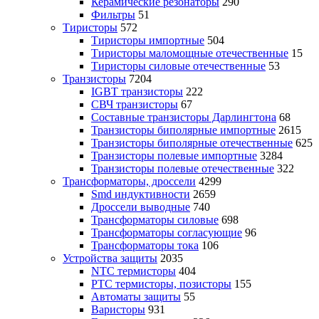
Керамические резонаторы
290
Фильтры
51
Тиристоры
572
Тиристоры импортные
504
Тиристоры маломощные отечественные
15
Тиристоры силовые отечественные
53
Транзисторы
7204
IGBT транзисторы
222
СВЧ транзисторы
67
Составные транзисторы Дарлингтона
68
Транзисторы биполярные импортные
2615
Транзисторы биполярные отечественные
625
Транзисторы полевые импортные
3284
Транзисторы полевые отечественные
322
Трансформаторы, дроссели
4299
Smd индуктивности
2659
Дроссели выводные
740
Трансформаторы силовые
698
Трансформаторы согласующие
96
Трансформаторы тока
106
Устройства защиты
2035
NTC термисторы
404
PTC термисторы, позисторы
155
Автоматы защиты
55
Варисторы
931