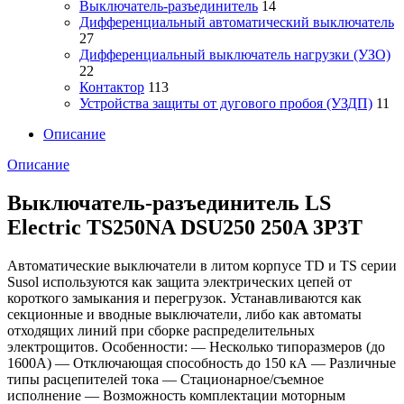
Выключатель-разъединитель
14
Дифференциальный автоматический выключатель
27
Дифференциальный выключатель нагрузки (УЗО)
22
Контактор
113
Устройства защиты от дугового пробоя (УЗДП)
11
Описание
Описание
Выключатель-разъединитель LS
Electric TS250NA DSU250 250A 3P3T
Автоматические выключатели в литом корпусе TD и TS серии
Susol используются как защита электрических цепей от
короткого замыкания и перегрузок. Устанавливаются как
секционные и вводные выключатели, либо как автоматы
отходящих линий при сборке распределительных
электрощитов. Особенности: — Несколько типоразмеров (до
1600А) — Отключающая способность до 150 кА — Различные
типы расцепителей тока — Стационарное/съемное
исполнение — Возможность комплектации моторным