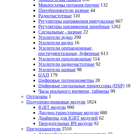
Микросхемы питания прочие
132
Преобразователи разные
44
Радиочастотные
110
Регуляторы напряжения импульсные
667
Регуляторы напряжения линейные
1202
Сигнальные - разные
22
Усилители аудио
290
Усилители видео
16
Усилители операционные,
инструментальные, буферные
613
Усилители прецизионные
114
Усилители радиочастотные
92
Усилители разные
98
ЦАП
179
Цифровые потенциометры
28
Цифровые сигнальные процессоры (DSP)
18
Часы реального времени, таймеры
99
Оптопары
1
Полупроводниковые модули
1824
IGBT модули
990
Диодно-тиристорные модули
680
Драйверы для IGBT модулей
62
Твердотельные ВЧ модули
92
Предохранители
2510