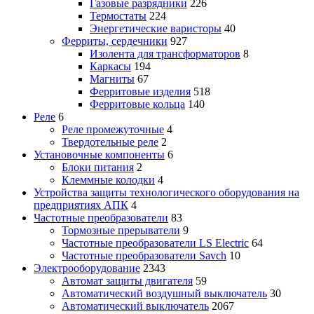
Газовые разрядники
226
Термостаты
224
Энергетические варисторы
40
Ферриты, сердечники
927
Изолента для трансформаторов
8
Каркасы
194
Магниты
67
Ферритовые изделия
518
Ферритовые кольца
140
Реле
6
Реле промежуточные
4
Твердотельные реле
2
Установочные компоненты
6
Блоки питания
2
Клеммные колодки
4
Устройства защиты технологического оборудования на
предприятиях АПК
4
Частотные преобразователи
83
Тормозные прерыватели
9
Частотные преобразователи LS Electric
64
Частотные преобразователи Savch
10
Электрооборудование
2343
Автомат защиты двигателя
59
Автоматический воздушный выключатель
30
Автоматический выключатель
2067