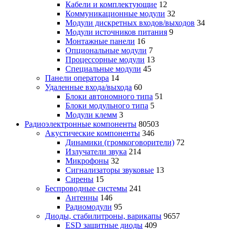
Кабели и комплектующие
12
Коммуникационные модули
32
Модули дискретных входов/выходов
34
Модули источников питания
9
Монтажные панели
16
Опциональные модули
7
Процессорные модули
13
Специальные модули
45
Панели оператора
14
Удаленные входа/выхода
60
Блоки автономного типа
51
Блоки модульного типа
5
Модули клемм
3
Радиоэлектронные компоненты
80503
Акустические компоненты
346
Динамики (громкоговорители)
72
Излучатели звука
214
Микрофоны
32
Сигнализаторы звуковые
13
Сирены
15
Беспроводные системы
241
Антенны
146
Радиомодули
95
Диоды, стабилитроны, варикапы
9657
ESD защитные диоды
409