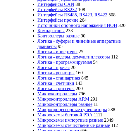
Интерфейсы CAN
88
Интерфейсы RS232
108
Интерфейсы RS485, RS423, RS422
508
Интерфейсы прочие
264
Источники опорного напряжения ИОН
320
Компараторы
233
Контроллеры разные
90
Логика - буферы и линейные аппаратные
драйверы
95
Логика - инвертеры
25
Логика - кодеры, демультиплексоры
112
Логика - программируемая
54
Логика - прочая
20
Логика - регистры
160
Логика - стандартная
845
Логика - счетчики
143
Логика - триггеры
200
Микроконтроллеры
796
Микроконтроллеры ARM
291
Микроконтроллеры разные
11
Микропроцессорные супервизоры
288
Микросхемы бытовой РЭА
1111
Микросхемы импортные разные
2349
Микросхемы отечественные разные
112
Микросхемы памяти
656