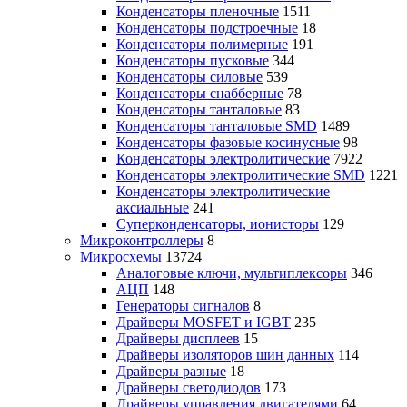
Конденсаторы пленочные
1511
Конденсаторы подстроечные
18
Конденсаторы полимерные
191
Конденсаторы пусковые
344
Конденсаторы силовые
539
Конденсаторы снабберные
78
Конденсаторы танталовые
83
Конденсаторы танталовые SMD
1489
Конденсаторы фазовые косинусные
98
Конденсаторы электролитические
7922
Конденсаторы электролитические SMD
1221
Конденсаторы электролитические
аксиальные
241
Суперконденсаторы, ионисторы
129
Микроконтроллеры
8
Микросхемы
13724
Аналоговые ключи, мультиплексоры
346
АЦП
148
Генераторы сигналов
8
Драйверы MOSFET и IGBT
235
Драйверы дисплеев
15
Драйверы изоляторов шин данных
114
Драйверы разные
18
Драйверы светодиодов
173
Драйверы управления двигателями
64