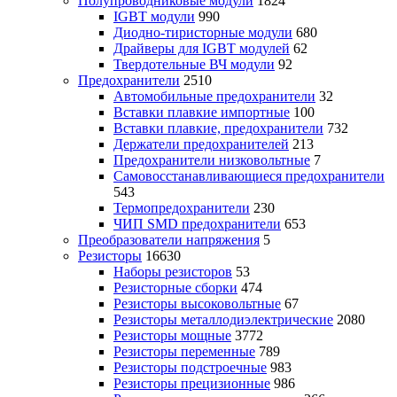
Полупроводниковые модули
1824
IGBT модули
990
Диодно-тиристорные модули
680
Драйверы для IGBT модулей
62
Твердотельные ВЧ модули
92
Предохранители
2510
Автомобильные предохранители
32
Вставки плавкие импортные
100
Вставки плавкие, предохранители
732
Держатели предохранителей
213
Предохранители низковольтные
7
Самовосстанавливающиеся предохранители
543
Термопредохранители
230
ЧИП SMD предохранители
653
Преобразователи напряжения
5
Резисторы
16630
Наборы резисторов
53
Резисторные сборки
474
Резисторы высоковольтные
67
Резисторы металлодиэлектрические
2080
Резисторы мощные
3772
Резисторы переменные
789
Резисторы подстроечные
983
Резисторы прецизионные
986