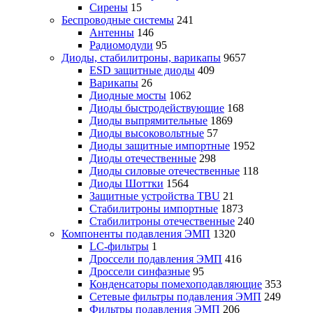
Сирены
15
Беспроводные системы
241
Антенны
146
Радиомодули
95
Диоды, стабилитроны, варикапы
9657
ESD защитные диоды
409
Варикапы
26
Диодные мосты
1062
Диоды быстродействующие
168
Диоды выпрямительные
1869
Диоды высоковольтные
57
Диоды защитные импортные
1952
Диоды отечественные
298
Диоды силовые отечественные
118
Диоды Шоттки
1564
Защитные устройства TBU
21
Стабилитроны импортные
1873
Стабилитроны отечественные
240
Компоненты подавления ЭМП
1320
LC-фильтры
1
Дроссели подавления ЭМП
416
Дроссели синфазные
95
Конденсаторы помехоподавляющие
353
Сетевые фильтры подавления ЭМП
249
Фильтры подавления ЭМП
206