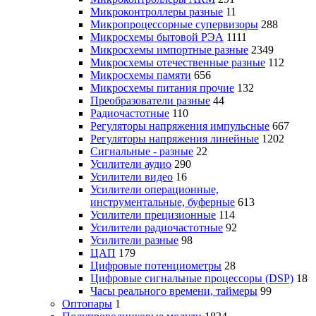
Микроконтроллеры разные
11
Микропроцессорные супервизоры
288
Микросхемы бытовой РЭА
1111
Микросхемы импортные разные
2349
Микросхемы отечественные разные
112
Микросхемы памяти
656
Микросхемы питания прочие
132
Преобразователи разные
44
Радиочастотные
110
Регуляторы напряжения импульсные
667
Регуляторы напряжения линейные
1202
Сигнальные - разные
22
Усилители аудио
290
Усилители видео
16
Усилители операционные,
инструментальные, буферные
613
Усилители прецизионные
114
Усилители радиочастотные
92
Усилители разные
98
ЦАП
179
Цифровые потенциометры
28
Цифровые сигнальные процессоры (DSP)
18
Часы реального времени, таймеры
99
Оптопары
1