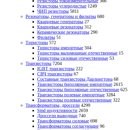
Резисторы токоизмерительные
366
Резисторы углеродистые
1249
ЧИП резисторы
5811
Резонаторы, генераторы и фильтры
680
Кварцевые генераторы
27
Кварцевые резонаторы
312
Керамические резонаторы
290
Фильтры
51
Тиристоры
572
Тиристоры импортные
504
Тиристоры маломощные отечественные
15
Тиристоры силовые отечественные
53
Транзисторы
7204
IGBT транзисторы
222
СВЧ транзисторы
67
Составные транзисторы Дарлингтона
68
Транзисторы биполярные импортные
2615
Транзисторы биполярные отечественные
625
Транзисторы полевые импортные
3284
Транзисторы полевые отечественные
322
Трансформаторы, дроссели
4299
Smd индуктивности
2659
Дроссели выводные
740
Трансформаторы силовые
698
Трансформаторы согласующие
96