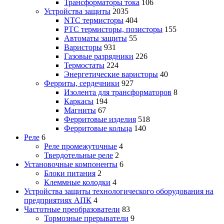
Трансформаторы тока
106
Устройства защиты
2035
NTC термисторы
404
PTC термисторы, позисторы
155
Автоматы защиты
55
Варисторы
931
Газовые разрядники
226
Термостаты
224
Энергетические варисторы
40
Ферриты, сердечники
927
Изолента для трансформаторов
8
Каркасы
194
Магниты
67
Ферритовые изделия
518
Ферритовые кольца
140
Реле
6
Реле промежуточные
4
Твердотельные реле
2
Установочные компоненты
6
Блоки питания
2
Клеммные колодки
4
Устройства защиты технологического оборудования на
предприятиях АПК
4
Частотные преобразователи
83
Тормозные прерыватели
9