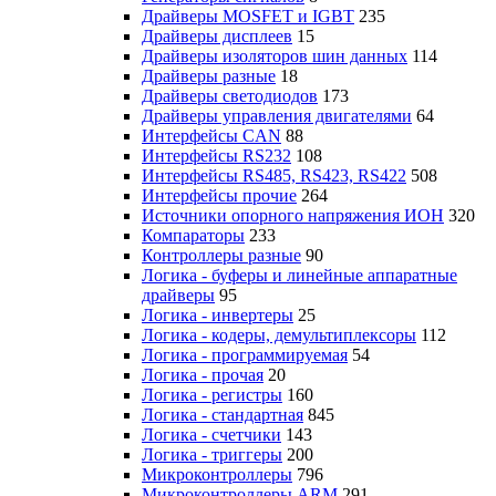
Драйверы MOSFET и IGBT
235
Драйверы дисплеев
15
Драйверы изоляторов шин данных
114
Драйверы разные
18
Драйверы светодиодов
173
Драйверы управления двигателями
64
Интерфейсы CAN
88
Интерфейсы RS232
108
Интерфейсы RS485, RS423, RS422
508
Интерфейсы прочие
264
Источники опорного напряжения ИОН
320
Компараторы
233
Контроллеры разные
90
Логика - буферы и линейные аппаратные
драйверы
95
Логика - инвертеры
25
Логика - кодеры, демультиплексоры
112
Логика - программируемая
54
Логика - прочая
20
Логика - регистры
160
Логика - стандартная
845
Логика - счетчики
143
Логика - триггеры
200
Микроконтроллеры
796
Микроконтроллеры ARM
291