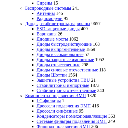
Сирены
15
Беспроводные системы
241
Антенны
146
Радиомодули
95
Диоды, стабилитроны, варикапы
9657
ESD защитные диоды
409
Варикапы
26
Диодные мосты
1062
Диоды быстродействующие
168
Диоды выпрямительные
1869
Диоды высоковольтные
57
Диоды защитные импортные
1952
Диоды отечественные
298
Диоды силовые отечественные
118
Диоды Шоттки
1564
Защитные устройства TBU
21
Стабилитроны импортные
1873
Стабилитроны отечественные
240
Компоненты подавления ЭМП
1320
LC-фильтры
1
Дроссели подавления ЭМП
416
Дроссели синфазные
95
Конденсаторы помехоподавляющие
353
Сетевые фильтры подавления ЭМП
249
Фильтры подавления ЭМП
206