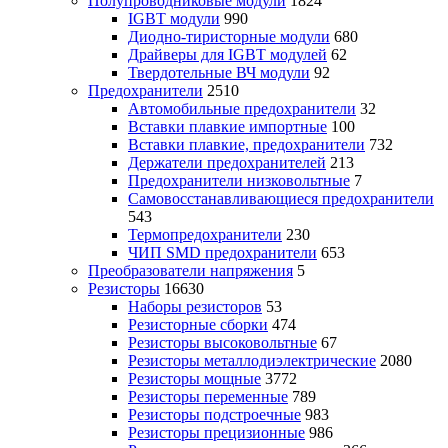
Полупроводниковые модули
1824
IGBT модули
990
Диодно-тиристорные модули
680
Драйверы для IGBT модулей
62
Твердотельные ВЧ модули
92
Предохранители
2510
Автомобильные предохранители
32
Вставки плавкие импортные
100
Вставки плавкие, предохранители
732
Держатели предохранителей
213
Предохранители низковольтные
7
Самовосстанавливающиеся предохранители
543
Термопредохранители
230
ЧИП SMD предохранители
653
Преобразователи напряжения
5
Резисторы
16630
Наборы резисторов
53
Резисторные сборки
474
Резисторы высоковольтные
67
Резисторы металлодиэлектрические
2080
Резисторы мощные
3772
Резисторы переменные
789
Резисторы подстроечные
983
Резисторы прецизионные
986