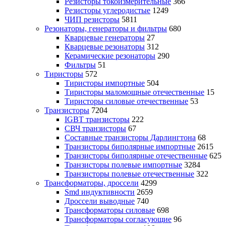
Резисторы токоизмерительные
366
Резисторы углеродистые
1249
ЧИП резисторы
5811
Резонаторы, генераторы и фильтры
680
Кварцевые генераторы
27
Кварцевые резонаторы
312
Керамические резонаторы
290
Фильтры
51
Тиристоры
572
Тиристоры импортные
504
Тиристоры маломощные отечественные
15
Тиристоры силовые отечественные
53
Транзисторы
7204
IGBT транзисторы
222
СВЧ транзисторы
67
Составные транзисторы Дарлингтона
68
Транзисторы биполярные импортные
2615
Транзисторы биполярные отечественные
625
Транзисторы полевые импортные
3284
Транзисторы полевые отечественные
322
Трансформаторы, дроссели
4299
Smd индуктивности
2659
Дроссели выводные
740
Трансформаторы силовые
698
Трансформаторы согласующие
96