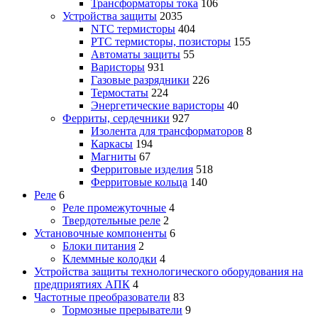
Трансформаторы тока
106
Устройства защиты
2035
NTC термисторы
404
PTC термисторы, позисторы
155
Автоматы защиты
55
Варисторы
931
Газовые разрядники
226
Термостаты
224
Энергетические варисторы
40
Ферриты, сердечники
927
Изолента для трансформаторов
8
Каркасы
194
Магниты
67
Ферритовые изделия
518
Ферритовые кольца
140
Реле
6
Реле промежуточные
4
Твердотельные реле
2
Установочные компоненты
6
Блоки питания
2
Клеммные колодки
4
Устройства защиты технологического оборудования на
предприятиях АПК
4
Частотные преобразователи
83
Тормозные прерыватели
9