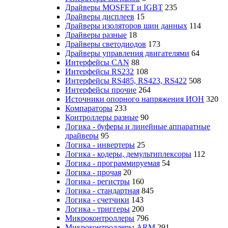
Драйверы MOSFET и IGBT
235
Драйверы дисплеев
15
Драйверы изоляторов шин данных
114
Драйверы разные
18
Драйверы светодиодов
173
Драйверы управления двигателями
64
Интерфейсы CAN
88
Интерфейсы RS232
108
Интерфейсы RS485, RS423, RS422
508
Интерфейсы прочие
264
Источники опорного напряжения ИОН
320
Компараторы
233
Контроллеры разные
90
Логика - буферы и линейные аппаратные
драйверы
95
Логика - инвертеры
25
Логика - кодеры, демультиплексоры
112
Логика - программируемая
54
Логика - прочая
20
Логика - регистры
160
Логика - стандартная
845
Логика - счетчики
143
Логика - триггеры
200
Микроконтроллеры
796
Микроконтроллеры ARM
291