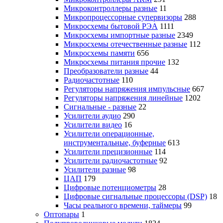
Микроконтроллеры разные
11
Микропроцессорные супервизоры
288
Микросхемы бытовой РЭА
1111
Микросхемы импортные разные
2349
Микросхемы отечественные разные
112
Микросхемы памяти
656
Микросхемы питания прочие
132
Преобразователи разные
44
Радиочастотные
110
Регуляторы напряжения импульсные
667
Регуляторы напряжения линейные
1202
Сигнальные - разные
22
Усилители аудио
290
Усилители видео
16
Усилители операционные,
инструментальные, буферные
613
Усилители прецизионные
114
Усилители радиочастотные
92
Усилители разные
98
ЦАП
179
Цифровые потенциометры
28
Цифровые сигнальные процессоры (DSP)
18
Часы реального времени, таймеры
99
Оптопары
1