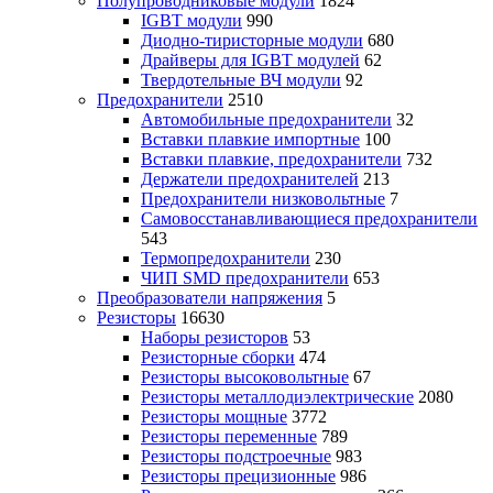
Полупроводниковые модули
1824
IGBT модули
990
Диодно-тиристорные модули
680
Драйверы для IGBT модулей
62
Твердотельные ВЧ модули
92
Предохранители
2510
Автомобильные предохранители
32
Вставки плавкие импортные
100
Вставки плавкие, предохранители
732
Держатели предохранителей
213
Предохранители низковольтные
7
Самовосстанавливающиеся предохранители
543
Термопредохранители
230
ЧИП SMD предохранители
653
Преобразователи напряжения
5
Резисторы
16630
Наборы резисторов
53
Резисторные сборки
474
Резисторы высоковольтные
67
Резисторы металлодиэлектрические
2080
Резисторы мощные
3772
Резисторы переменные
789
Резисторы подстроечные
983
Резисторы прецизионные
986