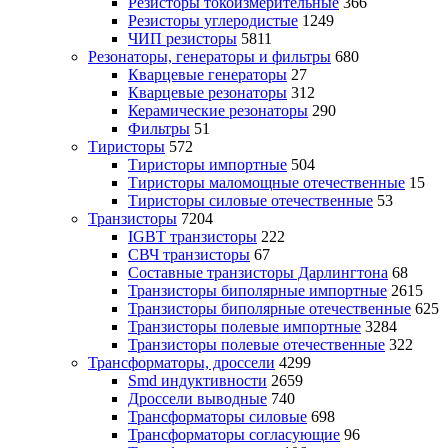
Резисторы токоизмерительные
366
Резисторы углеродистые
1249
ЧИП резисторы
5811
Резонаторы, генераторы и фильтры
680
Кварцевые генераторы
27
Кварцевые резонаторы
312
Керамические резонаторы
290
Фильтры
51
Тиристоры
572
Тиристоры импортные
504
Тиристоры маломощные отечественные
15
Тиристоры силовые отечественные
53
Транзисторы
7204
IGBT транзисторы
222
СВЧ транзисторы
67
Составные транзисторы Дарлингтона
68
Транзисторы биполярные импортные
2615
Транзисторы биполярные отечественные
625
Транзисторы полевые импортные
3284
Транзисторы полевые отечественные
322
Трансформаторы, дроссели
4299
Smd индуктивности
2659
Дроссели выводные
740
Трансформаторы силовые
698
Трансформаторы согласующие
96