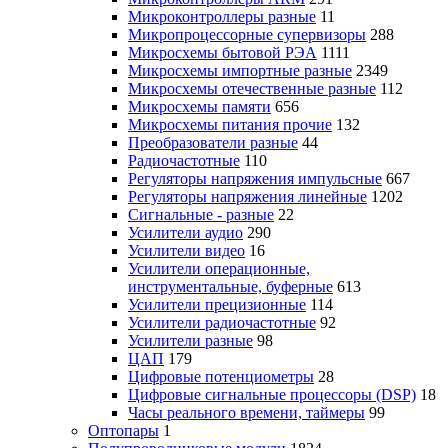
Микроконтроллеры разные
11
Микропроцессорные супервизоры
288
Микросхемы бытовой РЭА
1111
Микросхемы импортные разные
2349
Микросхемы отечественные разные
112
Микросхемы памяти
656
Микросхемы питания прочие
132
Преобразователи разные
44
Радиочастотные
110
Регуляторы напряжения импульсные
667
Регуляторы напряжения линейные
1202
Сигнальные - разные
22
Усилители аудио
290
Усилители видео
16
Усилители операционные,
инструментальные, буферные
613
Усилители прецизионные
114
Усилители радиочастотные
92
Усилители разные
98
ЦАП
179
Цифровые потенциометры
28
Цифровые сигнальные процессоры (DSP)
18
Часы реального времени, таймеры
99
Оптопары
1