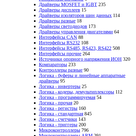
Драйверы MOSFET и IGBT
235
Драйверы дисплеев
15
Драйверы изоляторов шин данных
114
Драйверы разные
18
Драйверы светодиодов
173
Драйверы управления двигателями
64
Интерфейсы CAN
88
Интерфейсы RS232
108
Интерфейсы RS485, RS423, RS422
508
Интерфейсы прочие
264
Источники опорного напряжения ИОН
320
Компараторы
233
Контроллеры разные
90
Логика - буферы и линейные аппаратные
драйверы
95
Логика - инвертеры
25
Логика - кодеры, демультиплексоры
112
Логика - программируемая
54
Логика - прочая
20
Логика - регистры
160
Логика - стандартная
845
Логика - счетчики
143
Логика - триггеры
200
Микроконтроллеры
796
Микроконтроллеры ARM
291