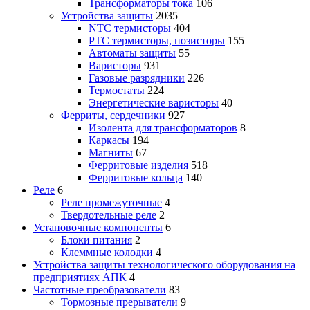
Трансформаторы тока
106
Устройства защиты
2035
NTC термисторы
404
PTC термисторы, позисторы
155
Автоматы защиты
55
Варисторы
931
Газовые разрядники
226
Термостаты
224
Энергетические варисторы
40
Ферриты, сердечники
927
Изолента для трансформаторов
8
Каркасы
194
Магниты
67
Ферритовые изделия
518
Ферритовые кольца
140
Реле
6
Реле промежуточные
4
Твердотельные реле
2
Установочные компоненты
6
Блоки питания
2
Клеммные колодки
4
Устройства защиты технологического оборудования на
предприятиях АПК
4
Частотные преобразователи
83
Тормозные прерыватели
9