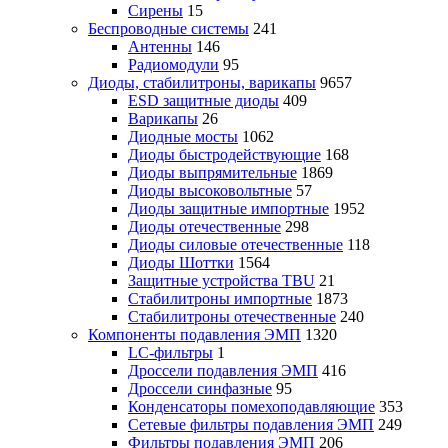
Сирены
15
Беспроводные системы
241
Антенны
146
Радиомодули
95
Диоды, стабилитроны, варикапы
9657
ESD защитные диоды
409
Варикапы
26
Диодные мосты
1062
Диоды быстродействующие
168
Диоды выпрямительные
1869
Диоды высоковольтные
57
Диоды защитные импортные
1952
Диоды отечественные
298
Диоды силовые отечественные
118
Диоды Шоттки
1564
Защитные устройства TBU
21
Стабилитроны импортные
1873
Стабилитроны отечественные
240
Компоненты подавления ЭМП
1320
LC-фильтры
1
Дроссели подавления ЭМП
416
Дроссели синфазные
95
Конденсаторы помехоподавляющие
353
Сетевые фильтры подавления ЭМП
249
Фильтры подавления ЭМП
206