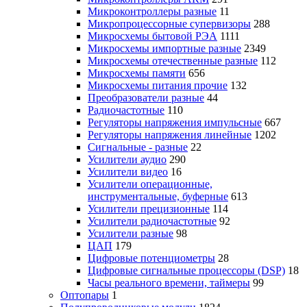
Микроконтроллеры разные
11
Микропроцессорные супервизоры
288
Микросхемы бытовой РЭА
1111
Микросхемы импортные разные
2349
Микросхемы отечественные разные
112
Микросхемы памяти
656
Микросхемы питания прочие
132
Преобразователи разные
44
Радиочастотные
110
Регуляторы напряжения импульсные
667
Регуляторы напряжения линейные
1202
Сигнальные - разные
22
Усилители аудио
290
Усилители видео
16
Усилители операционные,
инструментальные, буферные
613
Усилители прецизионные
114
Усилители радиочастотные
92
Усилители разные
98
ЦАП
179
Цифровые потенциометры
28
Цифровые сигнальные процессоры (DSP)
18
Часы реального времени, таймеры
99
Оптопары
1