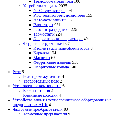
Трансформаторы тока
106
Устройства защиты
2035
NTC термисторы
404
PTC термисторы, позисторы
155
Автоматы защиты
55
Варисторы
931
Газовые разрядники
226
Термостаты
224
Энергетические варисторы
40
Ферриты, сердечники
927
Изолента для трансформаторов
8
Каркасы
194
Магниты
67
Ферритовые изделия
518
Ферритовые кольца
140
Реле
6
Реле промежуточные
4
Твердотельные реле
2
Установочные компоненты
6
Блоки питания
2
Клеммные колодки
4
Устройства защиты технологического оборудования на
предприятиях АПК
4
Частотные преобразователи
83
Тормозные прерыватели
9