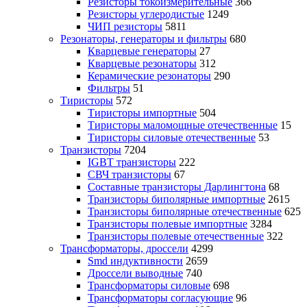
Резисторы токоизмерительные
366
Резисторы углеродистые
1249
ЧИП резисторы
5811
Резонаторы, генераторы и фильтры
680
Кварцевые генераторы
27
Кварцевые резонаторы
312
Керамические резонаторы
290
Фильтры
51
Тиристоры
572
Тиристоры импортные
504
Тиристоры маломощные отечественные
15
Тиристоры силовые отечественные
53
Транзисторы
7204
IGBT транзисторы
222
СВЧ транзисторы
67
Составные транзисторы Дарлингтона
68
Транзисторы биполярные импортные
2615
Транзисторы биполярные отечественные
625
Транзисторы полевые импортные
3284
Транзисторы полевые отечественные
322
Трансформаторы, дроссели
4299
Smd индуктивности
2659
Дроссели выводные
740
Трансформаторы силовые
698
Трансформаторы согласующие
96