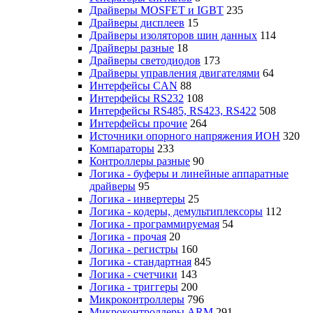
Драйверы MOSFET и IGBT
235
Драйверы дисплеев
15
Драйверы изоляторов шин данных
114
Драйверы разные
18
Драйверы светодиодов
173
Драйверы управления двигателями
64
Интерфейсы CAN
88
Интерфейсы RS232
108
Интерфейсы RS485, RS423, RS422
508
Интерфейсы прочие
264
Источники опорного напряжения ИОН
320
Компараторы
233
Контроллеры разные
90
Логика - буферы и линейные аппаратные
драйверы
95
Логика - инвертеры
25
Логика - кодеры, демультиплексоры
112
Логика - программируемая
54
Логика - прочая
20
Логика - регистры
160
Логика - стандартная
845
Логика - счетчики
143
Логика - триггеры
200
Микроконтроллеры
796
Микроконтроллеры ARM
291