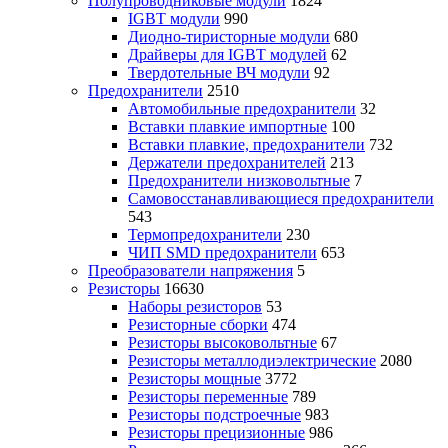
Полупроводниковые модули
1824
IGBT модули
990
Диодно-тиристорные модули
680
Драйверы для IGBT модулей
62
Твердотельные ВЧ модули
92
Предохранители
2510
Автомобильные предохранители
32
Вставки плавкие импортные
100
Вставки плавкие, предохранители
732
Держатели предохранителей
213
Предохранители низковольтные
7
Самовосстанавливающиеся предохранители
543
Термопредохранители
230
ЧИП SMD предохранители
653
Преобразователи напряжения
5
Резисторы
16630
Наборы резисторов
53
Резисторные сборки
474
Резисторы высоковольтные
67
Резисторы металлодиэлектрические
2080
Резисторы мощные
3772
Резисторы переменные
789
Резисторы подстроечные
983
Резисторы прецизионные
986