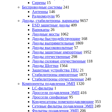
Сирены
15
Беспроводные системы
241
Антенны
146
Радиомодули
95
Диоды, стабилитроны, варикапы
9657
ESD защитные диоды
409
Варикапы
26
Диодные мосты
1062
Диоды быстродействующие
168
Диоды выпрямительные
1869
Диоды высоковольтные
57
Диоды защитные импортные
1952
Диоды отечественные
298
Диоды силовые отечественные
118
Диоды Шоттки
1564
Защитные устройства TBU
21
Стабилитроны импортные
1873
Стабилитроны отечественные
240
Компоненты подавления ЭМП
1320
LC-фильтры
1
Дроссели подавления ЭМП
416
Дроссели синфазные
95
Конденсаторы помехоподавляющие
353
Сетевые фильтры подавления ЭМП
249
Фильтры подавления ЭМП
206