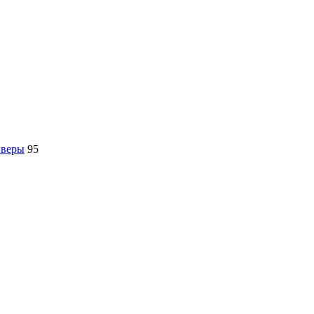
йверы
95