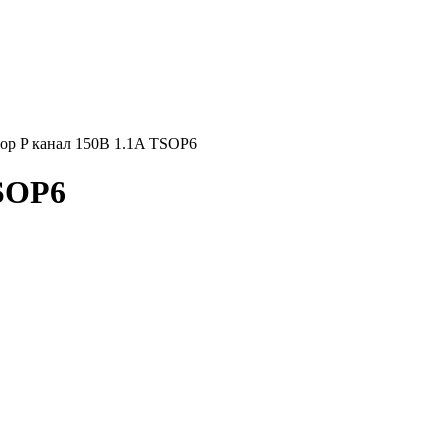
р P канал 150В 1.1A TSOP6
TSOP6