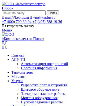
Поиск
mail@keplus.ru
vrn@keplus.ru
+7 (800) 700-39-94
+7 (495) 788-19-36
Отправить заявку
Меню
Главная
АСУ ТП
Автоматизация предприятий
Полезная информация
Термометрия
Магазин
Услуги
Разработка плат и устройств
Щитовое оборудование
Электромонтажные работы
Монтаж оборудования
Пусконаладочные работы