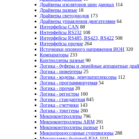
Драйверы изоляторов шин данных
114
Драйверы разные
18
Драйверы светодиодов
173
Драйверы управления двигателями
64
Интерфейсы CAN
88
Интерфейсы RS232
108
Интерфейсы RS485, RS423, RS422
508
Интерфейсы прочие
264
Источники опорного напряжения ИОН
320
Компараторы
233
Контроллеры разные
90
Логика - буферы и линейные аппаратные дра
Логика - инвертеры
25
Логика - кодеры, демультиплексоры
112
Логика - программируемая
54
Логика - прочая
20
Логика - регистры
160
Логика - стандартная
845
Логика - счетчики
143
Логика - триггеры
200
Микроконтроллеры
796
Микроконтроллеры ARM
291
Микроконтроллеры разные
11
Микропроцессорные супервизоры
288
Микросхемы бытовой РЭА
1111