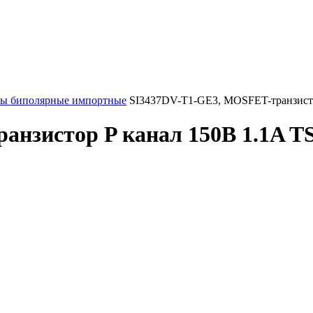
ры биполярные импортные
SI3437DV-T1-GE3, MOSFET-транзисто
анзистор P канал 150В 1.1A 