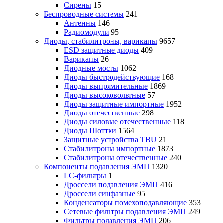
Сирены
15
Беспроводные системы
241
Антенны
146
Радиомодули
95
Диоды, стабилитроны, варикапы
9657
ESD защитные диоды
409
Варикапы
26
Диодные мосты
1062
Диоды быстродействующие
168
Диоды выпрямительные
1869
Диоды высоковольтные
57
Диоды защитные импортные
1952
Диоды отечественные
298
Диоды силовые отечественные
118
Диоды Шоттки
1564
Защитные устройства TBU
21
Стабилитроны импортные
1873
Стабилитроны отечественные
240
Компоненты подавления ЭМП
1320
LC-фильтры
1
Дроссели подавления ЭМП
416
Дроссели синфазные
95
Конденсаторы помехоподавляющие
353
Сетевые фильтры подавления ЭМП
249
Фильтры подавления ЭМП
206