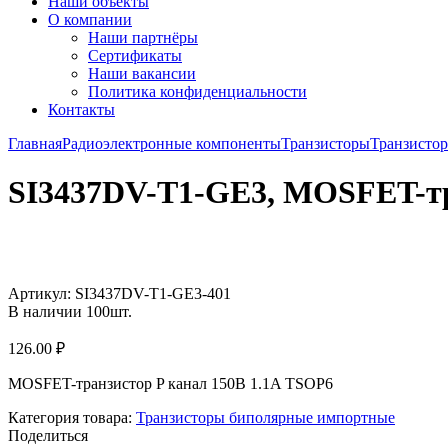
Наши объекты
О компании
Наши партнёры
Сертификаты
Наши вакансии
Политика конфиденциальности
Контакты
Главная
Радиоэлектронные компоненты
Транзисторы
Транзисто
SI3437DV-T1-GE3, MOSFET-тр
Увеличить
Артикул:
SI3437DV-T1-GE3-401
В наличии
100
шт.
126.00
₽
MOSFET-транзистор P канал 150В 1.1A TSOP6
Категория товара:
Транзисторы биполярные импортные
Поделиться