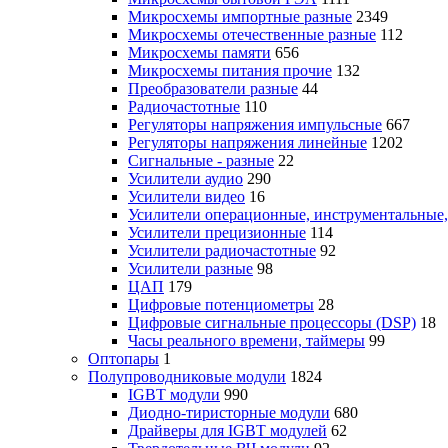
Микросхемы импортные разные
2349
Микросхемы отечественные разные
112
Микросхемы памяти
656
Микросхемы питания прочие
132
Преобразователи разные
44
Радиочастотные
110
Регуляторы напряжения импульсные
667
Регуляторы напряжения линейные
1202
Сигнальные - разные
22
Усилители аудио
290
Усилители видео
16
Усилители операционные, инструментальные
Усилители прецизионные
114
Усилители радиочастотные
92
Усилители разные
98
ЦАП
179
Цифровые потенциометры
28
Цифровые сигнальные процессоры (DSP)
18
Часы реального времени, таймеры
99
Оптопары
1
Полупроводниковые модули
1824
IGBT модули
990
Диодно-тиристорные модули
680
Драйверы для IGBT модулей
62