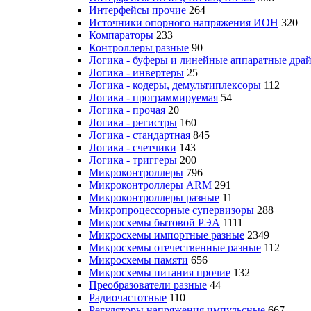
Интерфейсы прочие
264
Источники опорного напряжения ИОН
320
Компараторы
233
Контроллеры разные
90
Логика - буферы и линейные аппаратные дра
Логика - инвертеры
25
Логика - кодеры, демультиплексоры
112
Логика - программируемая
54
Логика - прочая
20
Логика - регистры
160
Логика - стандартная
845
Логика - счетчики
143
Логика - триггеры
200
Микроконтроллеры
796
Микроконтроллеры ARM
291
Микроконтроллеры разные
11
Микропроцессорные супервизоры
288
Микросхемы бытовой РЭА
1111
Микросхемы импортные разные
2349
Микросхемы отечественные разные
112
Микросхемы памяти
656
Микросхемы питания прочие
132
Преобразователи разные
44
Радиочастотные
110
Регуляторы напряжения импульсные
667