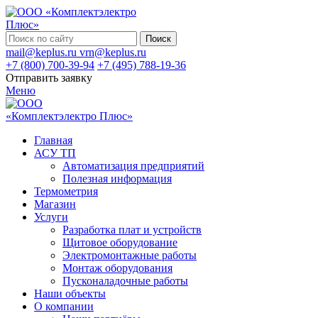
Поиск
mail@keplus.ru
vrn@keplus.ru
+7 (800) 700-39-94
+7 (495) 788-19-36
Отправить заявку
Меню
Главная
АСУ ТП
Автоматизация предприятий
Полезная информация
Термометрия
Магазин
Услуги
Разработка плат и устройств
Щитовое оборудование
Электромонтажные работы
Монтаж оборудования
Пусконаладочные работы
Наши объекты
О компании