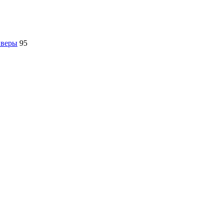
йверы
95