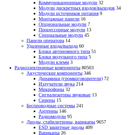
Коммуникационные модули
32
Модули дискретных входов/выходов
34
Модули источников питания
9
Монтажные панели
16
Опциональные модули
7
Процессорные модули
13
Специальные модули
45
Панели оператора
14
Удаленные входа/выхода
60
Блоки автономного типа
51
Блоки модульного типа
5
Модули клемм
3
Радиоэлектронные компоненты
80503
Акустические компоненты
346
Динамики (громкоговорители)
72
Излучатели звука
214
Микрофоны
32
Сигнализаторы звуковые
13
Сирены
15
Беспроводные системы
241
Антенны
146
Радиомодули
95
Диоды, стабилитроны, варикапы
9657
ESD защитные диоды
409
Варикапы
26