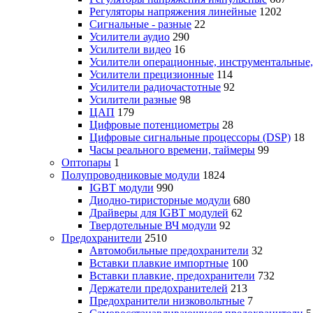
Регуляторы напряжения линейные
1202
Сигнальные - разные
22
Усилители аудио
290
Усилители видео
16
Усилители операционные, инструментальные
Усилители прецизионные
114
Усилители радиочастотные
92
Усилители разные
98
ЦАП
179
Цифровые потенциометры
28
Цифровые сигнальные процессоры (DSP)
18
Часы реального времени, таймеры
99
Оптопары
1
Полупроводниковые модули
1824
IGBT модули
990
Диодно-тиристорные модули
680
Драйверы для IGBT модулей
62
Твердотельные ВЧ модули
92
Предохранители
2510
Автомобильные предохранители
32
Вставки плавкие импортные
100
Вставки плавкие, предохранители
732
Держатели предохранителей
213
Предохранители низковольтные
7