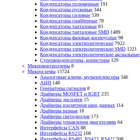
Конденсаторы полимерные
191
Конденсаторы пусковые
344
Конденсаторы силовые
539
Конденсаторы снабберные
78
Конденсаторы танталовые
83
Конденсаторы танталовые SMD
1489
Конденсаторы фазовые косинусные
98
Конденсаторы электролитические
7922
Конденсаторы электролитические SMD
1221
Конденсаторы электролитические аксиальные
Суперконденсаторы, ионисторы
129
Микроконтроллеры
8
Микросхемы
13724
Аналоговые ключи, мультиплексоры
346
АЦП
148
Генераторы сигналов
8
Драйверы MOSFET и IGBT
235
Драйверы дисплеев
15
Драйверы изоляторов шин данных
114
Драйверы разные
18
Драйверы светодиодов
173
Драйверы управления двигателями
64
Интерфейсы CAN
88
Интерфейсы RS232
108
Интерфейсы RS485, RS423, RS422
508