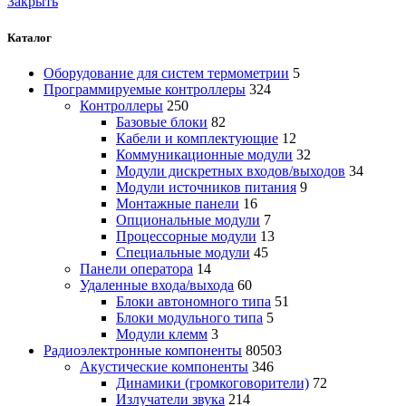
Закрыть
Каталог
Оборудование для систем термометрии
5
Программируемые контроллеры
324
Контроллеры
250
Базовые блоки
82
Кабели и комплектующие
12
Коммуникационные модули
32
Модули дискретных входов/выходов
34
Модули источников питания
9
Монтажные панели
16
Опциональные модули
7
Процессорные модули
13
Специальные модули
45
Панели оператора
14
Удаленные входа/выхода
60
Блоки автономного типа
51
Блоки модульного типа
5
Модули клемм
3
Радиоэлектронные компоненты
80503
Акустические компоненты
346
Динамики (громкоговорители)
72
Излучатели звука
214