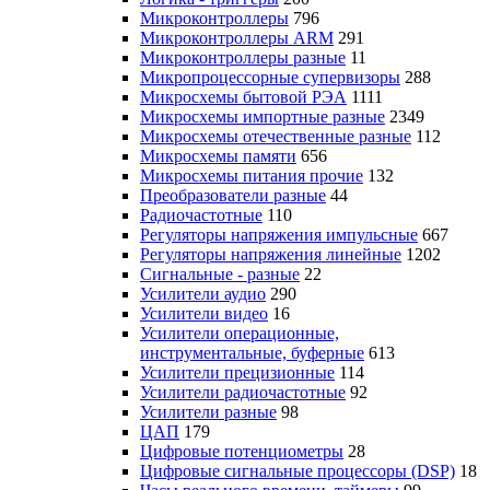
Микроконтроллеры
796
Микроконтроллеры ARM
291
Микроконтроллеры разные
11
Микропроцессорные супервизоры
288
Микросхемы бытовой РЭА
1111
Микросхемы импортные разные
2349
Микросхемы отечественные разные
112
Микросхемы памяти
656
Микросхемы питания прочие
132
Преобразователи разные
44
Радиочастотные
110
Регуляторы напряжения импульсные
667
Регуляторы напряжения линейные
1202
Сигнальные - разные
22
Усилители аудио
290
Усилители видео
16
Усилители операционные,
инструментальные, буферные
613
Усилители прецизионные
114
Усилители радиочастотные
92
Усилители разные
98
ЦАП
179
Цифровые потенциометры
28
Цифровые сигнальные процессоры (DSP)
18