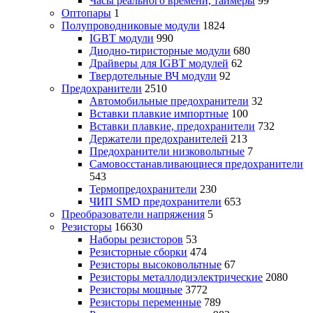
Часы реального времени, таймеры
99
Оптопары
1
Полупроводниковые модули
1824
IGBT модули
990
Диодно-тиристорные модули
680
Драйверы для IGBT модулей
62
Твердотельные ВЧ модули
92
Предохранители
2510
Автомобильные предохранители
32
Вставки плавкие импортные
100
Вставки плавкие, предохранители
732
Держатели предохранителей
213
Предохранители низковольтные
7
Самовосстанавливающиеся предохранители
543
Термопредохранители
230
ЧИП SMD предохранители
653
Преобразователи напряжения
5
Резисторы
16630
Наборы резисторов
53
Резисторные сборки
474
Резисторы высоковольтные
67
Резисторы металлодиэлектрические
2080
Резисторы мощные
3772
Резисторы переменные
789