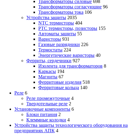
Трансформаторы силовые
698
Трансформаторы согласующие
96
Трансформаторы тока
106
Устройства защиты
2035
NTC термисторы
404
PTC термисторы, позисторы
155
Автоматы защиты
55
Варисторы
931
Газовые разрядники
226
Термостаты
224
Энергетические варисторы
40
Ферриты, сердечники
927
Изолента для трансформаторов
8
Каркасы
194
Магниты
67
Ферритовые изделия
518
Ферритовые кольца
140
Реле
6
Реле промежуточные
4
Твердотельные реле
2
Установочные компоненты
6
Блоки питания
2
Клеммные колодки
4
Устройства защиты технологического оборудования на
предприятиях АПК
4