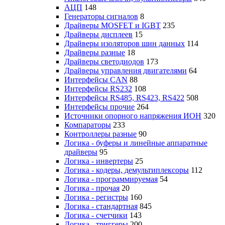
АЦП
148
Генераторы сигналов
8
Драйверы MOSFET и IGBT
235
Драйверы дисплеев
15
Драйверы изоляторов шин данных
114
Драйверы разные
18
Драйверы светодиодов
173
Драйверы управления двигателями
64
Интерфейсы CAN
88
Интерфейсы RS232
108
Интерфейсы RS485, RS423, RS422
508
Интерфейсы прочие
264
Источники опорного напряжения ИОН
320
Компараторы
233
Контроллеры разные
90
Логика - буферы и линейные аппаратные
драйверы
95
Логика - инвертеры
25
Логика - кодеры, демультиплексоры
112
Логика - программируемая
54
Логика - прочая
20
Логика - регистры
160
Логика - стандартная
845
Логика - счетчики
143
Логика - триггеры
200