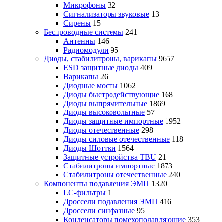
Микрофоны
32
Сигнализаторы звуковые
13
Сирены
15
Беспроводные системы
241
Антенны
146
Радиомодули
95
Диоды, стабилитроны, варикапы
9657
ESD защитные диоды
409
Варикапы
26
Диодные мосты
1062
Диоды быстродействующие
168
Диоды выпрямительные
1869
Диоды высоковольтные
57
Диоды защитные импортные
1952
Диоды отечественные
298
Диоды силовые отечественные
118
Диоды Шоттки
1564
Защитные устройства TBU
21
Стабилитроны импортные
1873
Стабилитроны отечественные
240
Компоненты подавления ЭМП
1320
LC-фильтры
1
Дроссели подавления ЭМП
416
Дроссели синфазные
95
Конденсаторы помехоподавляющие
353