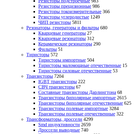
Резисторы подстроечные
983
Резисторы прецизионные
986
Резисторы токоизмерительные
366
Резисторы углеродистые
1249
ЧИП резисторы
5811
Резонаторы, генераторы и фильтры
680
Кварцевые генераторы
27
Кварцевые резонаторы
312
Керамические резонаторы
290
Фильтры
51
Тиристоры
572
Тиристоры импортные
504
Тиристоры маломощные отечественные
15
Тиристоры силовые отечественные
53
Транзисторы
7204
IGBT транзисторы
222
СВЧ транзисторы
67
Составные транзисторы Дарлингтона
68
Транзисторы биполярные импортные
2615
Транзисторы биполярные отечественные
625
Транзисторы полевые импортные
3284
Транзисторы полевые отечественные
322
Трансформаторы, дроссели
4299
Smd индуктивности
2659
Дроссели выводные
740