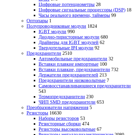
Цифровые потенциометры
28
Цифровые сигнальные процессоры (DSP)
18
Часы реального времени, таймеры
99
Оптопары
1
Полупроводниковые модули
1824
IGBT модули
990
Диодно-тиристорные модули
680
Драйверы для IGBT модулей
62
Твердотельные ВЧ модули
92
Предохранители
2510
Автомобильные предохранители
32
Вставки плавкие импортные
100
Вставки плавкие, предохранители
732
Держатели предохранителей
213
Предохранители низковольтные
7
Самовосстанавливающиеся предохранители
543
Термопредохранители
230
ЧИП SMD предохранители
653
Преобразователи напряжения
5
Резисторы
16630
Наборы резисторов
53
Резисторные сборки
474
Резисторы высоковольтные
67
Резисторы металлодиэлектрические
2080