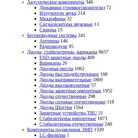
Акустические компоненты
346
Динамики (громкоговорители)
72
Излучатели звука
214
Микрофоны
32
Сигнализаторы звуковые
13
Сирены
15
Беспроводные системы
241
Антенны
146
Радиомодули
95
Диоды, стабилитроны, варикапы
9657
ESD защитные диоды
409
Варикапы
26
Диодные мосты
1062
Диоды быстродействующие
168
Диоды выпрямительные
1869
Диоды высоковольтные
57
Диоды защитные импортные
1952
Диоды отечественные
298
Диоды силовые отечественные
118
Диоды Шоттки
1564
Защитные устройства TBU
21
Стабилитроны импортные
1873
Стабилитроны отечественные
240
Компоненты подавления ЭМП
1320
LC-фильтры
1