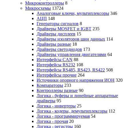
Микроконтроллеры
8
Микросхемы
13724
Аналоговые ключи, мультиплексоры
346
АЦП
148
Генераторы сигналов
8
Драйверы MOSFET и IGBT
235
Драйверы дисплеев
15
Драйверы изоляторов шин данных
114
Драйверы разные
18
Драйверы светодиодов
173
Драйверы управления двигателями
64
Интерфейсы CAN
88
Интерфейсы RS232
108
Интерфейсы RS485, RS423, RS422
508
Интерфейсы прочие
264
Источники опорного напряжения ИОН
320
Компараторы
233
Контроллеры разные
90
Логика - буферы и линейные аппаратные
драйверы
95
Логика - инвертеры
25
Логика - кодеры, демультиплексоры
112
Логика - программируемая
54
Логика - прочая
20
Логика - регистры
160