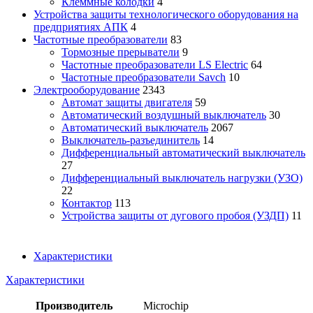
Клеммные колодки
4
Устройства защиты технологического оборудования на
предприятиях АПК
4
Частотные преобразователи
83
Тормозные прерыватели
9
Частотные преобразователи LS Electric
64
Частотные преобразователи Savch
10
Электрооборудование
2343
Автомат защиты двигателя
59
Автоматический воздушный выключатель
30
Автоматический выключатель
2067
Выключатель-разъединитель
14
Дифференциальный автоматический выключатель
27
Дифференциальный выключатель нагрузки (УЗО)
22
Контактор
113
Устройства защиты от дугового пробоя (УЗДП)
11
Характеристики
Характеристики
Производитель
Microchip