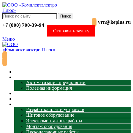
Поиск
vrn@keplus.ru
+7 (800) 700-39-94
Отправить заявку
Меню
Главная
АСУ ТП
Автоматизация предприятий
Полезная информация
Термометрия
Магазин
Услуги
Разработка плат и устройств
Щитовое оборудование
Электромонтажные работы
Монтаж оборудования
Пусконаладочные работы