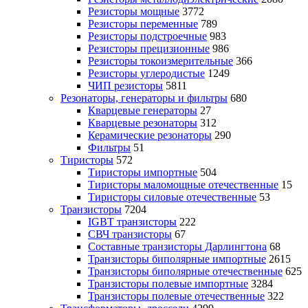
Резисторы мощные
3772
Резисторы переменные
789
Резисторы подстроечные
983
Резисторы прецизионные
986
Резисторы токоизмерительные
366
Резисторы углеродистые
1249
ЧИП резисторы
5811
Резонаторы, генераторы и фильтры
680
Кварцевые генераторы
27
Кварцевые резонаторы
312
Керамические резонаторы
290
Фильтры
51
Тиристоры
572
Тиристоры импортные
504
Тиристоры маломощные отечественные
15
Тиристоры силовые отечественные
53
Транзисторы
7204
IGBT транзисторы
222
СВЧ транзисторы
67
Составные транзисторы Дарлингтона
68
Транзисторы биполярные импортные
2615
Транзисторы биполярные отечественные
625
Транзисторы полевые импортные
3284
Транзисторы полевые отечественные
322