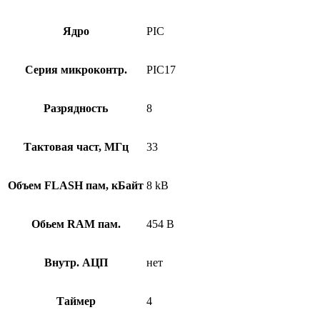
Ядро
PIC
Серия микроконтр.
PIC17
Разрядность
8
Тактовая част, МГц
33
Объем FLASH пам, кБайт
8 kB
Обьем RAM пам.
454 B
Внутр. АЦП
нет
Таймер
4