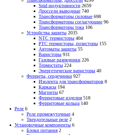
Трансформаторы, дроссели
4299
Smd индуктивности
2659
Дроссели выводные
740
Трансформаторы силовые
698
Трансформаторы согласующие
96
Трансформаторы тока
106
Устройства защиты
2035
NTC термисторы
404
PTC термисторы, позисторы
155
Автоматы защиты
55
Варисторы
931
Газовые разрядники
226
Термостаты
224
Энергетические варисторы
40
Ферриты, сердечники
927
Изолента для трансформаторов
8
Каркасы
194
Магниты
67
Ферритовые изделия
518
Ферритовые кольца
140
Реле
6
Реле промежуточные
4
Твердотельные реле
2
Установочные компоненты
6
Блоки питания
2