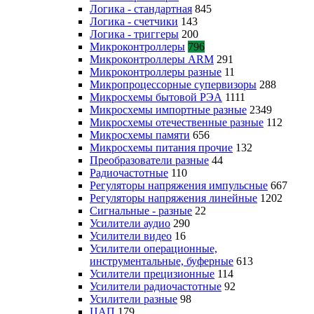
Логика - стандартная
845
Логика - счетчики
143
Логика - триггеры
200
Микроконтроллеры
796
Микроконтроллеры ARM
291
Микроконтроллеры разные
11
Микропроцессорные супервизоры
288
Микросхемы бытовой РЭА
1111
Микросхемы импортные разные
2349
Микросхемы отечественные разные
112
Микросхемы памяти
656
Микросхемы питания прочие
132
Преобразователи разные
44
Радиочастотные
110
Регуляторы напряжения импульсные
667
Регуляторы напряжения линейные
1202
Сигнальные - разные
22
Усилители аудио
290
Усилители видео
16
Усилители операционные,
инструментальные, буферные
613
Усилители прецизионные
114
Усилители радиочастотные
92
Усилители разные
98
ЦАП
179