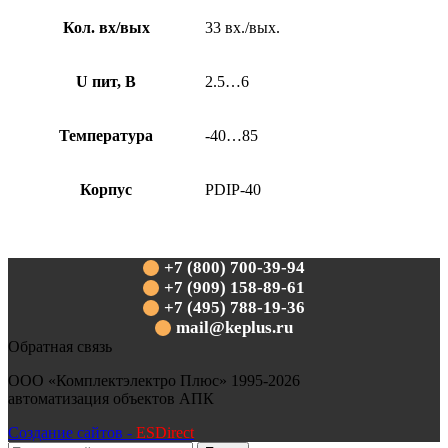
Кол. вх/вых
33 вх./вых.
U пит, В
2.5…6
Температура
-40…85
Корпус
PDIP-40
+7 (800) 700-39-94
+7 (909) 158-89-61
+7 (495) 788-19-36
mail@keplus.ru
Обратная связь
ООО «Комплектэлектро Плюс»
1995-2026
автоматизация объектов АПК
Создание сайтов -
ESDirect