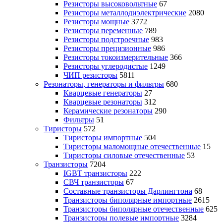
Резисторы высоковольтные
67
Резисторы металлодиэлектрические
2080
Резисторы мощные
3772
Резисторы переменные
789
Резисторы подстроечные
983
Резисторы прецизионные
986
Резисторы токоизмерительные
366
Резисторы углеродистые
1249
ЧИП резисторы
5811
Резонаторы, генераторы и фильтры
680
Кварцевые генераторы
27
Кварцевые резонаторы
312
Керамические резонаторы
290
Фильтры
51
Тиристоры
572
Тиристоры импортные
504
Тиристоры маломощные отечественные
15
Тиристоры силовые отечественные
53
Транзисторы
7204
IGBT транзисторы
222
СВЧ транзисторы
67
Составные транзисторы Дарлингтона
68
Транзисторы биполярные импортные
2615
Транзисторы биполярные отечественные
625
Транзисторы полевые импортные
3284