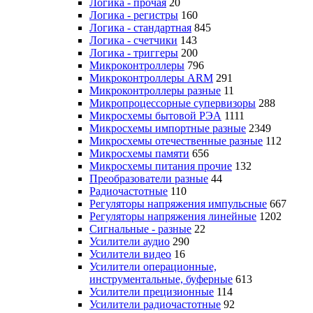
Логика - прочая
20
Логика - регистры
160
Логика - стандартная
845
Логика - счетчики
143
Логика - триггеры
200
Микроконтроллеры
796
Микроконтроллеры ARM
291
Микроконтроллеры разные
11
Микропроцессорные супервизоры
288
Микросхемы бытовой РЭА
1111
Микросхемы импортные разные
2349
Микросхемы отечественные разные
112
Микросхемы памяти
656
Микросхемы питания прочие
132
Преобразователи разные
44
Радиочастотные
110
Регуляторы напряжения импульсные
667
Регуляторы напряжения линейные
1202
Сигнальные - разные
22
Усилители аудио
290
Усилители видео
16
Усилители операционные,
инструментальные, буферные
613
Усилители прецизионные
114
Усилители радиочастотные
92