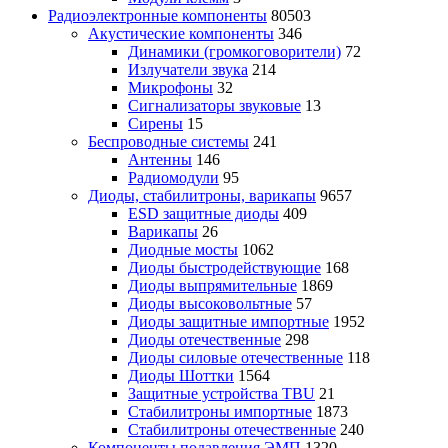
Радиоэлектронные компоненты
80503
Акустические компоненты
346
Динамики (громкоговорители)
72
Излучатели звука
214
Микрофоны
32
Сигнализаторы звуковые
13
Сирены
15
Беспроводные системы
241
Антенны
146
Радиомодули
95
Диоды, стабилитроны, варикапы
9657
ESD защитные диоды
409
Варикапы
26
Диодные мосты
1062
Диоды быстродействующие
168
Диоды выпрямительные
1869
Диоды высоковольтные
57
Диоды защитные импортные
1952
Диоды отечественные
298
Диоды силовые отечественные
118
Диоды Шоттки
1564
Защитные устройства TBU
21
Стабилитроны импортные
1873
Стабилитроны отечественные
240
Компоненты подавления ЭМП
1320