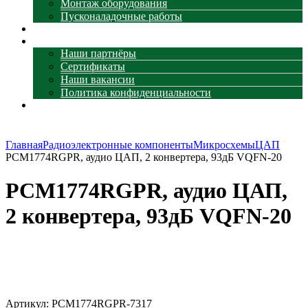
Монтаж оборудования
Пусконаладочные работы
Наши объекты
О компании
Наши партнёры
Сертификаты
Наши вакансии
Политика конфиденциальности
Контакты
Главная
Радиоэлектронные компоненты
Микросхемы
ЦАП
PCM1774RGPR, аудио ЦАП, 2 конвертера, 93дБ VQFN-20
PCM1774RGPR, аудио ЦАП,
2 конвертера, 93дБ VQFN-20
Увеличить
Артикул:
PCM1774RGPR-7317