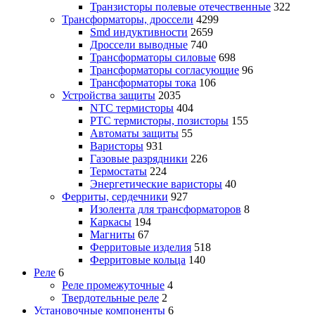
Транзисторы полевые отечественные
322
Трансформаторы, дроссели
4299
Smd индуктивности
2659
Дроссели выводные
740
Трансформаторы силовые
698
Трансформаторы согласующие
96
Трансформаторы тока
106
Устройства защиты
2035
NTC термисторы
404
PTC термисторы, позисторы
155
Автоматы защиты
55
Варисторы
931
Газовые разрядники
226
Термостаты
224
Энергетические варисторы
40
Ферриты, сердечники
927
Изолента для трансформаторов
8
Каркасы
194
Магниты
67
Ферритовые изделия
518
Ферритовые кольца
140
Реле
6
Реле промежуточные
4
Твердотельные реле
2
Установочные компоненты
6