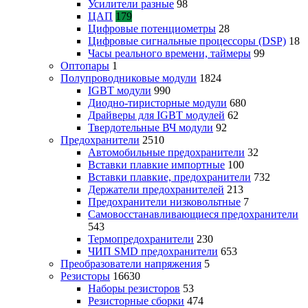
Усилители разные
98
ЦАП
179
Цифровые потенциометры
28
Цифровые сигнальные процессоры (DSP)
18
Часы реального времени, таймеры
99
Оптопары
1
Полупроводниковые модули
1824
IGBT модули
990
Диодно-тиристорные модули
680
Драйверы для IGBT модулей
62
Твердотельные ВЧ модули
92
Предохранители
2510
Автомобильные предохранители
32
Вставки плавкие импортные
100
Вставки плавкие, предохранители
732
Держатели предохранителей
213
Предохранители низковольтные
7
Самовосстанавливающиеся предохранители
543
Термопредохранители
230
ЧИП SMD предохранители
653
Преобразователи напряжения
5
Резисторы
16630
Наборы резисторов
53
Резисторные сборки
474