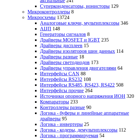
аксиальные
241
Суперконденсаторы, ионисторы
129
Микроконтроллеры
8
Микросхемы
13724
Аналоговые ключи, мультиплексоры
346
АЦП
148
Генераторы сигналов
8
Драйверы MOSFET и IGBT
235
Драйверы дисплеев
15
Драйверы изоляторов шин данных
114
Драйверы разные
18
Драйверы светодиодов
173
Драйверы управления двигателями
64
Интерфейсы CAN
88
Интерфейсы RS232
108
Интерфейсы RS485, RS423, RS422
508
Интерфейсы прочие
264
Источники опорного напряжения ИОН
320
Компараторы
233
Контроллеры разные
90
Логика - буферы и линейные аппаратные
драйверы
95
Логика - инвертеры
25
Логика - кодеры, демультиплексоры
112
Логика - программируемая
54