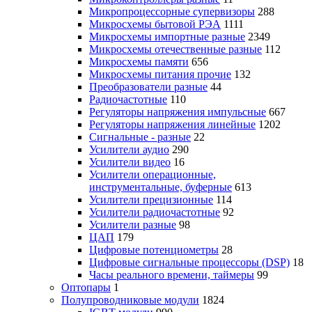
Микропроцессорные супервизоры
288
Микросхемы бытовой РЭА
1111
Микросхемы импортные разные
2349
Микросхемы отечественные разные
112
Микросхемы памяти
656
Микросхемы питания прочие
132
Преобразователи разные
44
Радиочастотные
110
Регуляторы напряжения импульсные
667
Регуляторы напряжения линейные
1202
Сигнальные - разные
22
Усилители аудио
290
Усилители видео
16
Усилители операционные,
инструментальные, буферные
613
Усилители прецизионные
114
Усилители радиочастотные
92
Усилители разные
98
ЦАП
179
Цифровые потенциометры
28
Цифровые сигнальные процессоры (DSP)
18
Часы реального времени, таймеры
99
Оптопары
1
Полупроводниковые модули
1824