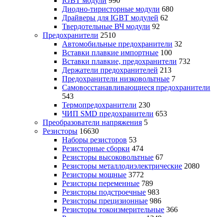
IGBT модули
990
Диодно-тиристорные модули
680
Драйверы для IGBT модулей
62
Твердотельные ВЧ модули
92
Предохранители
2510
Автомобильные предохранители
32
Вставки плавкие импортные
100
Вставки плавкие, предохранители
732
Держатели предохранителей
213
Предохранители низковольтные
7
Самовосстанавливающиеся предохранители
543
Термопредохранители
230
ЧИП SMD предохранители
653
Преобразователи напряжения
5
Резисторы
16630
Наборы резисторов
53
Резисторные сборки
474
Резисторы высоковольтные
67
Резисторы металлодиэлектрические
2080
Резисторы мощные
3772
Резисторы переменные
789
Резисторы подстроечные
983
Резисторы прецизионные
986
Резисторы токоизмерительные
366