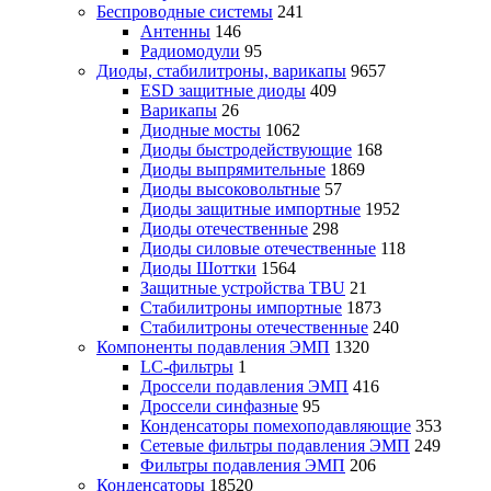
Беспроводные системы
241
Антенны
146
Радиомодули
95
Диоды, стабилитроны, варикапы
9657
ESD защитные диоды
409
Варикапы
26
Диодные мосты
1062
Диоды быстродействующие
168
Диоды выпрямительные
1869
Диоды высоковольтные
57
Диоды защитные импортные
1952
Диоды отечественные
298
Диоды силовые отечественные
118
Диоды Шоттки
1564
Защитные устройства TBU
21
Стабилитроны импортные
1873
Стабилитроны отечественные
240
Компоненты подавления ЭМП
1320
LC-фильтры
1
Дроссели подавления ЭМП
416
Дроссели синфазные
95
Конденсаторы помехоподавляющие
353
Сетевые фильтры подавления ЭМП
249
Фильтры подавления ЭМП
206
Конденсаторы
18520