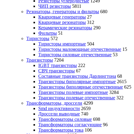
Резисторы углеродистые
1249
ЧИП резисторы
5811
Резонаторы, генераторы и фильтры
680
Кварцевые генераторы
27
Кварцевые резонаторы
312
Керамические резонаторы
290
Фильтры
51
Тиристоры
572
Тиристоры импортные
504
Тиристоры маломощные отечественные
15
Тиристоры силовые отечественные
53
Транзисторы
7204
IGBT транзисторы
222
СВЧ транзисторы
67
Составные транзисторы Дарлингтона
68
Транзисторы биполярные импортные
2615
Транзисторы биполярные отечественные
625
Транзисторы полевые импортные
3284
Транзисторы полевые отечественные
322
Трансформаторы, дроссели
4299
Smd индуктивности
2659
Дроссели выводные
740
Трансформаторы силовые
698
Трансформаторы согласующие
96
Трансформаторы тока
106