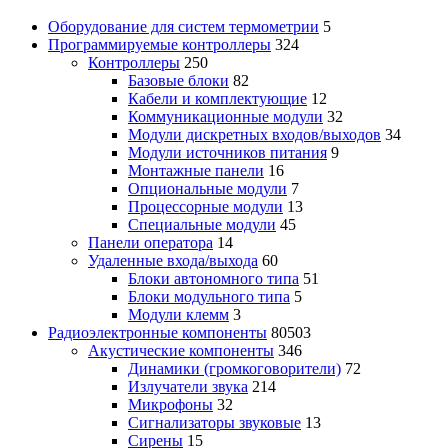
Оборудование для систем термометрии
5
Программируемые контроллеры
324
Контроллеры
250
Базовые блоки
82
Кабели и комплектующие
12
Коммуникационные модули
32
Модули дискретных входов/выходов
34
Модули источников питания
9
Монтажные панели
16
Опциональные модули
7
Процессорные модули
13
Специальные модули
45
Панели оператора
14
Удаленные входа/выхода
60
Блоки автономного типа
51
Блоки модульного типа
5
Модули клемм
3
Радиоэлектронные компоненты
80503
Акустические компоненты
346
Динамики (громкоговорители)
72
Излучатели звука
214
Микрофоны
32
Сигнализаторы звуковые
13
Сирены
15