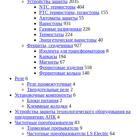
Устройства защиты
2035
NTC термисторы
404
PTC термисторы, позисторы
155
Автоматы защиты
55
Варисторы
931
Газовые разрядники
226
Термостаты
224
Энергетические варисторы
40
Ферриты, сердечники
927
Изолента для трансформаторов
8
Каркасы
194
Магниты
67
Ферритовые изделия
518
Ферритовые кольца
140
Реле
6
Реле промежуточные
4
Твердотельные реле
2
Установочные компоненты
6
Блоки питания
2
Клеммные колодки
4
Устройства защиты технологического оборудования на
предприятиях АПК
4
Частотные преобразователи
83
Тормозные прерыватели
9
Частотные преобразователи LS Electric
64