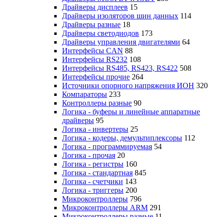
Драйверы дисплеев
15
Драйверы изоляторов шин данных
114
Драйверы разные
18
Драйверы светодиодов
173
Драйверы управления двигателями
64
Интерфейсы CAN
88
Интерфейсы RS232
108
Интерфейсы RS485, RS423, RS422
508
Интерфейсы прочие
264
Источники опорного напряжения ИОН
320
Компараторы
233
Контроллеры разные
90
Логика - буферы и линейные аппаратные
драйверы
95
Логика - инвертеры
25
Логика - кодеры, демультиплексоры
112
Логика - программируемая
54
Логика - прочая
20
Логика - регистры
160
Логика - стандартная
845
Логика - счетчики
143
Логика - триггеры
200
Микроконтроллеры
796
Микроконтроллеры ARM
291
Микроконтроллеры разные
11