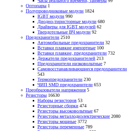
Часы реального времени, таймеры
99
Оптопары
1
Полупроводниковые модули
1824
IGBT модули
990
Диодно-тиристорные модули
680
Драйверы для IGBT модулей
62
Твердотельные ВЧ модули
92
Предохранители
2510
Автомобильные предохранители
32
Вставки плавкие импортные
100
Вставки плавкие, предохранители
732
Держатели предохранителей
213
Предохранители низковольтные
7
Самовосстанавливающиеся предохранители
543
Термопредохранители
230
ЧИП SMD предохранители
653
Преобразователи напряжения
5
Резисторы
16630
Наборы резисторов
53
Резисторные сборки
474
Резисторы высоковольтные
67
Резисторы металлодиэлектрические
2080
Резисторы мощные
3772
Резисторы переменные
789