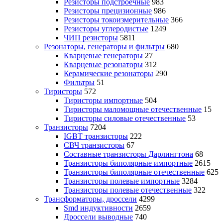
Резисторы подстроечные
983
Резисторы прецизионные
986
Резисторы токоизмерительные
366
Резисторы углеродистые
1249
ЧИП резисторы
5811
Резонаторы, генераторы и фильтры
680
Кварцевые генераторы
27
Кварцевые резонаторы
312
Керамические резонаторы
290
Фильтры
51
Тиристоры
572
Тиристоры импортные
504
Тиристоры маломощные отечественные
15
Тиристоры силовые отечественные
53
Транзисторы
7204
IGBT транзисторы
222
СВЧ транзисторы
67
Составные транзисторы Дарлингтона
68
Транзисторы биполярные импортные
2615
Транзисторы биполярные отечественные
625
Транзисторы полевые импортные
3284
Транзисторы полевые отечественные
322
Трансформаторы, дроссели
4299
Smd индуктивности
2659
Дроссели выводные
740