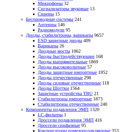
Микрофоны
32
Сигнализаторы звуковые
13
Сирены
15
Беспроводные системы
241
Антенны
146
Радиомодули
95
Диоды, стабилитроны, варикапы
9657
ESD защитные диоды
409
Варикапы
26
Диодные мосты
1062
Диоды быстродействующие
168
Диоды выпрямительные
1869
Диоды высоковольтные
57
Диоды защитные импортные
1952
Диоды отечественные
298
Диоды силовые отечественные
118
Диоды Шоттки
1564
Защитные устройства TBU
21
Стабилитроны импортные
1873
Стабилитроны отечественные
240
Компоненты подавления ЭМП
1320
LC-фильтры
1
Дроссели подавления ЭМП
416
Дроссели синфазные
95
Конденсаторы помехоподавляющие
353