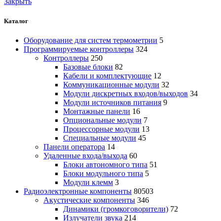
Закрыть
Каталог
Оборудование для систем термометрии
5
Программируемые контроллеры
324
Контроллеры
250
Базовые блоки
82
Кабели и комплектующие
12
Коммуникационные модули
32
Модули дискретных входов/выходов
34
Модули источников питания
9
Монтажные панели
16
Опциональные модули
7
Процессорные модули
13
Специальные модули
45
Панели оператора
14
Удаленные входа/выхода
60
Блоки автономного типа
51
Блоки модульного типа
5
Модули клемм
3
Радиоэлектронные компоненты
80503
Акустические компоненты
346
Динамики (громкоговорители)
72
Излучатели звука
214