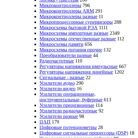
Микроконтроллеры
796
Микроконтроллеры ARM
291
Микроконтроллеры разные
11
Микропроцессорные супервизоры
288
Микросхемы бытовой РЭА
1111
Микросхемы импортные разные
2349
Микросхемы отечественные разные
112
Микросхемы памяти
656
Микросхемы питания прочие
132
Преобразователи разные
44
Радиочастотные
110
Регуляторы напряжения импульсные
667
Регуляторы напряжения линейные
1202
Сигнальные - разные
22
Усилители аудио
290
Усилители видео
16
Усилители операционные,
инструментальные, буферные
613
Усилители прецизионные
114
Усилители радиочастотные
92
Усилители разные
98
ЦАП
179
Цифровые потенциометры
28
Цифровые сигнальные процессоры (DSP)
18