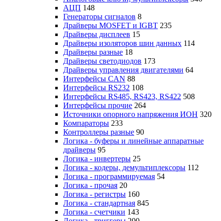
АЦП
148
Генераторы сигналов
8
Драйверы MOSFET и IGBT
235
Драйверы дисплеев
15
Драйверы изоляторов шин данных
114
Драйверы разные
18
Драйверы светодиодов
173
Драйверы управления двигателями
64
Интерфейсы CAN
88
Интерфейсы RS232
108
Интерфейсы RS485, RS423, RS422
508
Интерфейсы прочие
264
Источники опорного напряжения ИОН
320
Компараторы
233
Контроллеры разные
90
Логика - буферы и линейные аппаратные
драйверы
95
Логика - инвертеры
25
Логика - кодеры, демультиплексоры
112
Логика - программируемая
54
Логика - прочая
20
Логика - регистры
160
Логика - стандартная
845
Логика - счетчики
143
Логика - триггеры
200