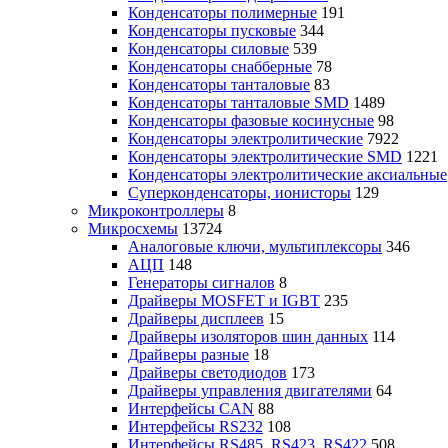
Конденсаторы полимерные
191
Конденсаторы пусковые
344
Конденсаторы силовые
539
Конденсаторы снабберные
78
Конденсаторы танталовые
83
Конденсаторы танталовые SMD
1489
Конденсаторы фазовые косинусные
98
Конденсаторы электролитические
7922
Конденсаторы электролитические SMD
1221
Конденсаторы электролитические аксиальные
Суперконденсаторы, ионисторы
129
Микроконтроллеры
8
Микросхемы
13724
Аналоговые ключи, мультиплексоры
346
АЦП
148
Генераторы сигналов
8
Драйверы MOSFET и IGBT
235
Драйверы дисплеев
15
Драйверы изоляторов шин данных
114
Драйверы разные
18
Драйверы светодиодов
173
Драйверы управления двигателями
64
Интерфейсы CAN
88
Интерфейсы RS232
108
Интерфейсы RS485, RS423, RS422
508