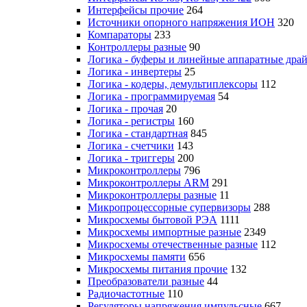
Интерфейсы прочие
264
Источники опорного напряжения ИОН
320
Компараторы
233
Контроллеры разные
90
Логика - буферы и линейные аппаратные дра
Логика - инвертеры
25
Логика - кодеры, демультиплексоры
112
Логика - программируемая
54
Логика - прочая
20
Логика - регистры
160
Логика - стандартная
845
Логика - счетчики
143
Логика - триггеры
200
Микроконтроллеры
796
Микроконтроллеры ARM
291
Микроконтроллеры разные
11
Микропроцессорные супервизоры
288
Микросхемы бытовой РЭА
1111
Микросхемы импортные разные
2349
Микросхемы отечественные разные
112
Микросхемы памяти
656
Микросхемы питания прочие
132
Преобразователи разные
44
Радиочастотные
110
Регуляторы напряжения импульсные
667