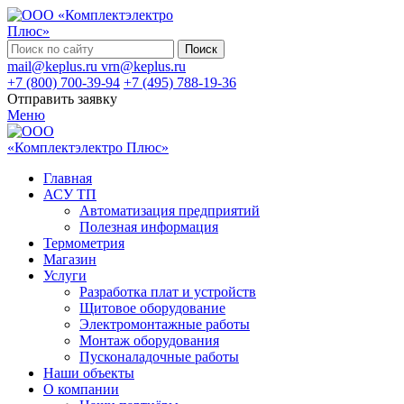
Поиск
mail@keplus.ru
vrn@keplus.ru
+7 (800) 700-39-94
+7 (495) 788-19-36
Отправить заявку
Меню
Главная
АСУ ТП
Автоматизация предприятий
Полезная информация
Термометрия
Магазин
Услуги
Разработка плат и устройств
Щитовое оборудование
Электромонтажные работы
Монтаж оборудования
Пусконаладочные работы
Наши объекты
О компании