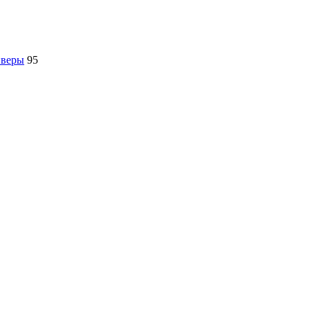
йверы
95