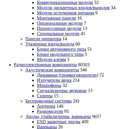
Коммуникационные модули
32
Модули дискретных входов/выходов
34
Модули источников питания
9
Монтажные панели
16
Опциональные модули
7
Процессорные модули
13
Специальные модули
45
Панели оператора
14
Удаленные входа/выхода
60
Блоки автономного типа
51
Блоки модульного типа
5
Модули клемм
3
Радиоэлектронные компоненты
80503
Акустические компоненты
346
Динамики (громкоговорители)
72
Излучатели звука
214
Микрофоны
32
Сигнализаторы звуковые
13
Сирены
15
Беспроводные системы
241
Антенны
146
Радиомодули
95
Диоды, стабилитроны, варикапы
9657
ESD защитные диоды
409
Варикапы
26