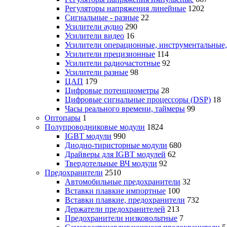
Регуляторы напряжения линейные
1202
Сигнальные - разные
22
Усилители аудио
290
Усилители видео
16
Усилители операционные, инструментальные
Усилители прецизионные
114
Усилители радиочастотные
92
Усилители разные
98
ЦАП
179
Цифровые потенциометры
28
Цифровые сигнальные процессоры (DSP)
18
Часы реального времени, таймеры
99
Оптопары
1
Полупроводниковые модули
1824
IGBT модули
990
Диодно-тиристорные модули
680
Драйверы для IGBT модулей
62
Твердотельные ВЧ модули
92
Предохранители
2510
Автомобильные предохранители
32
Вставки плавкие импортные
100
Вставки плавкие, предохранители
732
Держатели предохранителей
213
Предохранители низковольтные
7