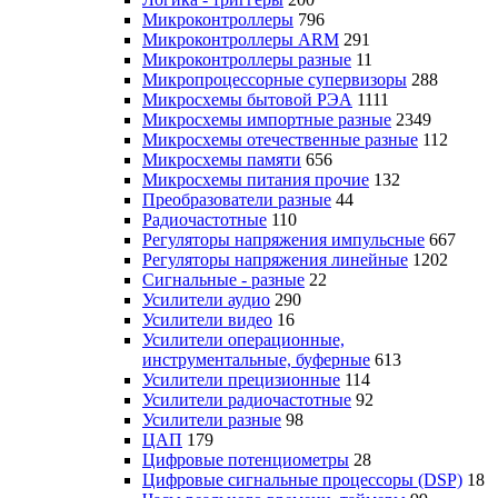
Микроконтроллеры
796
Микроконтроллеры ARM
291
Микроконтроллеры разные
11
Микропроцессорные супервизоры
288
Микросхемы бытовой РЭА
1111
Микросхемы импортные разные
2349
Микросхемы отечественные разные
112
Микросхемы памяти
656
Микросхемы питания прочие
132
Преобразователи разные
44
Радиочастотные
110
Регуляторы напряжения импульсные
667
Регуляторы напряжения линейные
1202
Сигнальные - разные
22
Усилители аудио
290
Усилители видео
16
Усилители операционные,
инструментальные, буферные
613
Усилители прецизионные
114
Усилители радиочастотные
92
Усилители разные
98
ЦАП
179
Цифровые потенциометры
28
Цифровые сигнальные процессоры (DSP)
18