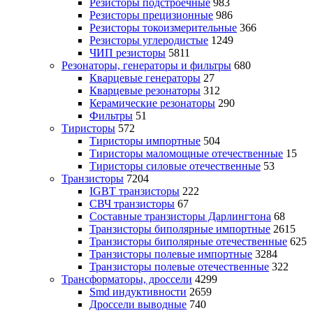
Резисторы подстроечные
983
Резисторы прецизионные
986
Резисторы токоизмерительные
366
Резисторы углеродистые
1249
ЧИП резисторы
5811
Резонаторы, генераторы и фильтры
680
Кварцевые генераторы
27
Кварцевые резонаторы
312
Керамические резонаторы
290
Фильтры
51
Тиристоры
572
Тиристоры импортные
504
Тиристоры маломощные отечественные
15
Тиристоры силовые отечественные
53
Транзисторы
7204
IGBT транзисторы
222
СВЧ транзисторы
67
Составные транзисторы Дарлингтона
68
Транзисторы биполярные импортные
2615
Транзисторы биполярные отечественные
625
Транзисторы полевые импортные
3284
Транзисторы полевые отечественные
322
Трансформаторы, дроссели
4299
Smd индуктивности
2659
Дроссели выводные
740