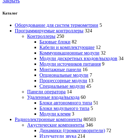
Закрыть
Каталог
Оборудование для систем термометрии
5
Программируемые контроллеры
324
Контроллеры
250
Базовые блоки
82
Кабели и комплектующие
12
Коммуникационные модули
32
Модули дискретных входов/выходов
34
Модули источников питания
9
Монтажные панели
16
Опциональные модули
7
Процессорные модули
13
Специальные модули
45
Панели оператора
14
Удаленные входа/выхода
60
Блоки автономного типа
51
Блоки модульного типа
5
Модули клемм
3
Радиоэлектронные компоненты
80503
Акустические компоненты
346
Динамики (громкоговорители)
72
Излучатели звука
214