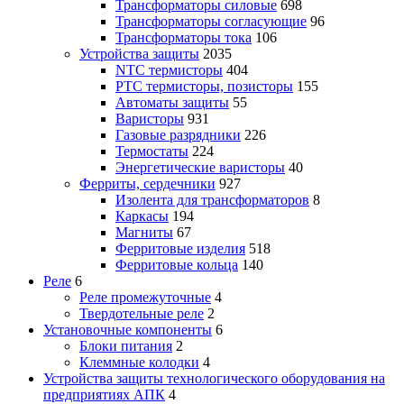
Трансформаторы силовые
698
Трансформаторы согласующие
96
Трансформаторы тока
106
Устройства защиты
2035
NTC термисторы
404
PTC термисторы, позисторы
155
Автоматы защиты
55
Варисторы
931
Газовые разрядники
226
Термостаты
224
Энергетические варисторы
40
Ферриты, сердечники
927
Изолента для трансформаторов
8
Каркасы
194
Магниты
67
Ферритовые изделия
518
Ферритовые кольца
140
Реле
6
Реле промежуточные
4
Твердотельные реле
2
Установочные компоненты
6
Блоки питания
2
Клеммные колодки
4
Устройства защиты технологического оборудования на
предприятиях АПК
4