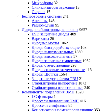
Микрофоны
32
Сигнализаторы звуковые
13
Сирены
15
Беспроводные системы
241
Антенны
146
Радиомодули
95
Диоды, стабилитроны, варикапы
9657
ESD защитные диоды
409
Варикапы
26
Диодные мосты
1062
Диоды быстродействующие
168
Диоды выпрямительные
1869
Диоды высоковольтные
57
Диоды защитные импортные
1952
Диоды отечественные
298
Диоды силовые отечественные
118
Диоды Шоттки
1564
Защитные устройства TBU
21
Стабилитроны импортные
1873
Стабилитроны отечественные
240
Компоненты подавления ЭМП
1320
LC-фильтры
1
Дроссели подавления ЭМП
416
Дроссели синфазные
95
Конденсаторы помехоподавляющие
353