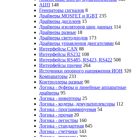
АЦП
148
Генераторы сигналов
8
Драйверы MOSFET и IGBT
235
Драйверы дисплеев
15
Драйверы изоляторов шин данных
114
Драйверы разные
18
Драйверы светодиодов
173
Драйверы управления двигателями
64
Интерфейсы CAN
88
Интерфейсы RS232
108
Интерфейсы RS485, RS423, RS422
508
Интерфейсы прочие
264
Источники опорного напряжения ИОН
320
Компараторы
233
Контроллеры разные
90
Логика - буферы и линейные аппаратные
драйверы
95
Логика - инвертеры
25
Логика - кодеры, демультиплексоры
112
Логика - программируемая
54
Логика - прочая
20
Логика - регистры
160
Логика - стандартная
845
Логика - счетчики
143
Логика - триггеры
200