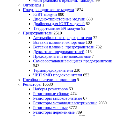
Часы реального времени, таймеры
99
Оптопары
1
Полупроводниковые модули
1824
IGBT модули
990
Диодно-тиристорные модули
680
Драйверы для IGBT модулей
62
Твердотельные ВЧ модули
92
Предохранители
2510
Автомобильные предохранители
32
Вставки плавкие импортные
100
Вставки плавкие, предохранители
732
Держатели предохранителей
213
Предохранители низковольтные
7
Самовосстанавливающиеся предохранители
543
Термопредохранители
230
ЧИП SMD предохранители
653
Преобразователи напряжения
5
Резисторы
16630
Наборы резисторов
53
Резисторные сборки
474
Резисторы высоковольтные
67
Резисторы металлодиэлектрические
2080
Резисторы мощные
3772
Резисторы переменные
789