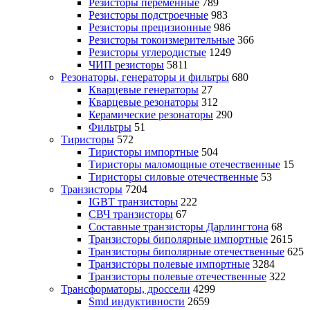
Резисторы переменные
789
Резисторы подстроечные
983
Резисторы прецизионные
986
Резисторы токоизмерительные
366
Резисторы углеродистые
1249
ЧИП резисторы
5811
Резонаторы, генераторы и фильтры
680
Кварцевые генераторы
27
Кварцевые резонаторы
312
Керамические резонаторы
290
Фильтры
51
Тиристоры
572
Тиристоры импортные
504
Тиристоры маломощные отечественные
15
Тиристоры силовые отечественные
53
Транзисторы
7204
IGBT транзисторы
222
СВЧ транзисторы
67
Составные транзисторы Дарлингтона
68
Транзисторы биполярные импортные
2615
Транзисторы биполярные отечественные
625
Транзисторы полевые импортные
3284
Транзисторы полевые отечественные
322
Трансформаторы, дроссели
4299
Smd индуктивности
2659