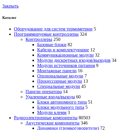
Закрыть
Каталог
Оборудование для систем термометрии
5
Программируемые контроллеры
324
Контроллеры
250
Базовые блоки
82
Кабели и комплектующие
12
Коммуникационные модули
32
Модули дискретных входов/выходов
34
Модули источников питания
9
Монтажные панели
16
Опциональные модули
7
Процессорные модули
13
Специальные модули
45
Панели оператора
14
Удаленные входа/выхода
60
Блоки автономного типа
51
Блоки модульного типа
5
Модули клемм
3
Радиоэлектронные компоненты
80503
Акустические компоненты
346
Динамики (громкоговорители)
72