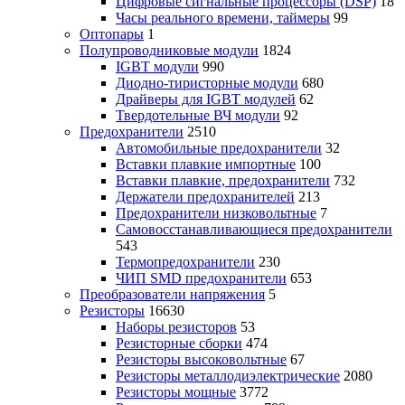
Цифровые сигнальные процессоры (DSP)
18
Часы реального времени, таймеры
99
Оптопары
1
Полупроводниковые модули
1824
IGBT модули
990
Диодно-тиристорные модули
680
Драйверы для IGBT модулей
62
Твердотельные ВЧ модули
92
Предохранители
2510
Автомобильные предохранители
32
Вставки плавкие импортные
100
Вставки плавкие, предохранители
732
Держатели предохранителей
213
Предохранители низковольтные
7
Самовосстанавливающиеся предохранители
543
Термопредохранители
230
ЧИП SMD предохранители
653
Преобразователи напряжения
5
Резисторы
16630
Наборы резисторов
53
Резисторные сборки
474
Резисторы высоковольтные
67
Резисторы металлодиэлектрические
2080
Резисторы мощные
3772