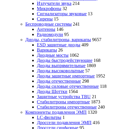
Излучатели звука
214
Микрофоны
32
Сигнализаторы звуковые
13
Сирены
15
Беспроводные системы
241
Антенны
146
Радиомодули
95
Диоды, стабилитроны, варикапы
9657
ESD защитные диоды
409
Варикапы
26
Диодные мосты
1062
Диоды быстродействующие
168
Диоды выпрямительные
1869
Диоды высоковольтные
57
Диоды защитные импортные
1952
Диоды отечественные
298
Диоды силовые отечественные
118
Диоды Шоттки
1564
Защитные устройства TBU
21
Стабилитроны импортные
1873
Стабилитроны отечественные
240
Компоненты подавления ЭМП
1320
LC-фильтры
1
Дроссели подавления ЭМП
416
Дроссели синфазные
95