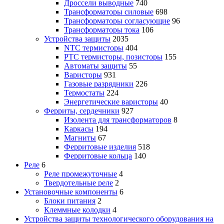
Дроссели выводные
740
Трансформаторы силовые
698
Трансформаторы согласующие
96
Трансформаторы тока
106
Устройства защиты
2035
NTC термисторы
404
PTC термисторы, позисторы
155
Автоматы защиты
55
Варисторы
931
Газовые разрядники
226
Термостаты
224
Энергетические варисторы
40
Ферриты, сердечники
927
Изолента для трансформаторов
8
Каркасы
194
Магниты
67
Ферритовые изделия
518
Ферритовые кольца
140
Реле
6
Реле промежуточные
4
Твердотельные реле
2
Установочные компоненты
6
Блоки питания
2
Клеммные колодки
4
Устройства защиты технологического оборудования на