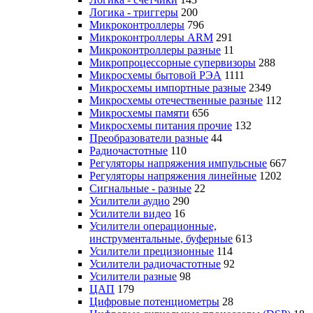
Логика - триггеры
200
Микроконтроллеры
796
Микроконтроллеры ARM
291
Микроконтроллеры разные
11
Микропроцессорные супервизоры
288
Микросхемы бытовой РЭА
1111
Микросхемы импортные разные
2349
Микросхемы отечественные разные
112
Микросхемы памяти
656
Микросхемы питания прочие
132
Преобразователи разные
44
Радиочастотные
110
Регуляторы напряжения импульсные
667
Регуляторы напряжения линейные
1202
Сигнальные - разные
22
Усилители аудио
290
Усилители видео
16
Усилители операционные,
инструментальные, буферные
613
Усилители прецизионные
114
Усилители радиочастотные
92
Усилители разные
98
ЦАП
179
Цифровые потенциометры
28