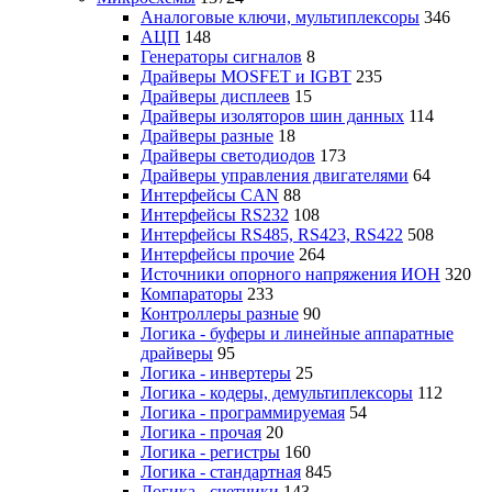
Аналоговые ключи, мультиплексоры
346
АЦП
148
Генераторы сигналов
8
Драйверы MOSFET и IGBT
235
Драйверы дисплеев
15
Драйверы изоляторов шин данных
114
Драйверы разные
18
Драйверы светодиодов
173
Драйверы управления двигателями
64
Интерфейсы CAN
88
Интерфейсы RS232
108
Интерфейсы RS485, RS423, RS422
508
Интерфейсы прочие
264
Источники опорного напряжения ИОН
320
Компараторы
233
Контроллеры разные
90
Логика - буферы и линейные аппаратные
драйверы
95
Логика - инвертеры
25
Логика - кодеры, демультиплексоры
112
Логика - программируемая
54
Логика - прочая
20
Логика - регистры
160
Логика - стандартная
845
Логика - счетчики
143