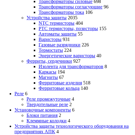
Трансформаторы силовые
698
Трансформаторы согласующие
96
Трансформаторы тока
106
Устройства защиты
2035
NTC термисторы
404
PTC термисторы, позисторы
155
Автоматы защиты
55
Варисторы
931
Газовые разрядники
226
Термостаты
224
Энергетические варисторы
40
Ферриты, сердечники
927
Изолента для трансформаторов
8
Каркасы
194
Магниты
67
Ферритовые изделия
518
Ферритовые кольца
140
Реле
6
Реле промежуточные
4
Твердотельные реле
2
Установочные компоненты
6
Блоки питания
2
Клеммные колодки
4
Устройства защиты технологического оборудования на
предприятиях АПК
4