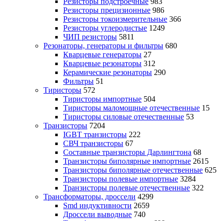
Резисторы подстроечные
983
Резисторы прецизионные
986
Резисторы токоизмерительные
366
Резисторы углеродистые
1249
ЧИП резисторы
5811
Резонаторы, генераторы и фильтры
680
Кварцевые генераторы
27
Кварцевые резонаторы
312
Керамические резонаторы
290
Фильтры
51
Тиристоры
572
Тиристоры импортные
504
Тиристоры маломощные отечественные
15
Тиристоры силовые отечественные
53
Транзисторы
7204
IGBT транзисторы
222
СВЧ транзисторы
67
Составные транзисторы Дарлингтона
68
Транзисторы биполярные импортные
2615
Транзисторы биполярные отечественные
625
Транзисторы полевые импортные
3284
Транзисторы полевые отечественные
322
Трансформаторы, дроссели
4299
Smd индуктивности
2659
Дроссели выводные
740