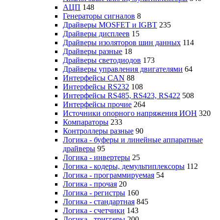
АЦП
148
Генераторы сигналов
8
Драйверы MOSFET и IGBT
235
Драйверы дисплеев
15
Драйверы изоляторов шин данных
114
Драйверы разные
18
Драйверы светодиодов
173
Драйверы управления двигателями
64
Интерфейсы CAN
88
Интерфейсы RS232
108
Интерфейсы RS485, RS423, RS422
508
Интерфейсы прочие
264
Источники опорного напряжения ИОН
320
Компараторы
233
Контроллеры разные
90
Логика - буферы и линейные аппаратные
драйверы
95
Логика - инвертеры
25
Логика - кодеры, демультиплексоры
112
Логика - программируемая
54
Логика - прочая
20
Логика - регистры
160
Логика - стандартная
845
Логика - счетчики
143
Логика - триггеры
200