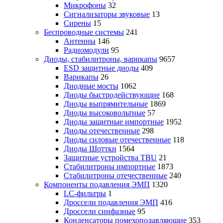
Микрофоны
32
Сигнализаторы звуковые
13
Сирены
15
Беспроводные системы
241
Антенны
146
Радиомодули
95
Диоды, стабилитроны, варикапы
9657
ESD защитные диоды
409
Варикапы
26
Диодные мосты
1062
Диоды быстродействующие
168
Диоды выпрямительные
1869
Диоды высоковольтные
57
Диоды защитные импортные
1952
Диоды отечественные
298
Диоды силовые отечественные
118
Диоды Шоттки
1564
Защитные устройства TBU
21
Стабилитроны импортные
1873
Стабилитроны отечественные
240
Компоненты подавления ЭМП
1320
LC-фильтры
1
Дроссели подавления ЭМП
416
Дроссели синфазные
95
Конденсаторы помехоподавляющие
353