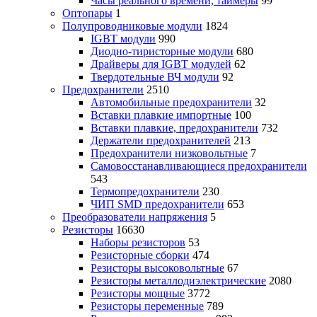
Часы реального времени, таймеры
99
Оптопары
1
Полупроводниковые модули
1824
IGBT модули
990
Диодно-тиристорные модули
680
Драйверы для IGBT модулей
62
Твердотельные ВЧ модули
92
Предохранители
2510
Автомобильные предохранители
32
Вставки плавкие импортные
100
Вставки плавкие, предохранители
732
Держатели предохранителей
213
Предохранители низковольтные
7
Самовосстанавливающиеся предохранители
543
Термопредохранители
230
ЧИП SMD предохранители
653
Преобразователи напряжения
5
Резисторы
16630
Наборы резисторов
53
Резисторные сборки
474
Резисторы высоковольтные
67
Резисторы металлодиэлектрические
2080
Резисторы мощные
3772
Резисторы переменные
789