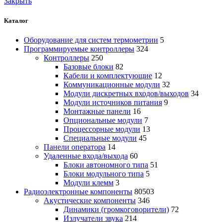
Закрыть
Каталог
Оборудование для систем термометрии
5
Программируемые контроллеры
324
Контроллеры
250
Базовые блоки
82
Кабели и комплектующие
12
Коммуникационные модули
32
Модули дискретных входов/выходов
34
Модули источников питания
9
Монтажные панели
16
Опциональные модули
7
Процессорные модули
13
Специальные модули
45
Панели оператора
14
Удаленные входа/выхода
60
Блоки автономного типа
51
Блоки модульного типа
5
Модули клемм
3
Радиоэлектронные компоненты
80503
Акустические компоненты
346
Динамики (громкоговорители)
72
Излучатели звука
214