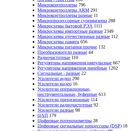
Микроконтроллеры
796
Микроконтроллеры ARM
291
Микроконтроллеры разные
11
Микропроцессорные супервизоры
288
Микросхемы бытовой РЭА
1111
Микросхемы импортные разные
2349
Микросхемы отечественные разные
112
Микросхемы памяти
656
Микросхемы питания прочие
132
Преобразователи разные
44
Радиочастотные
110
Регуляторы напряжения импульсные
667
Регуляторы напряжения линейные
1202
Сигнальные - разные
22
Усилители аудио
290
Усилители видео
16
Усилители операционные,
инструментальные, буферные
613
Усилители прецизионные
114
Усилители радиочастотные
92
Усилители разные
98
ЦАП
179
Цифровые потенциометры
28
Цифровые сигнальные процессоры (DSP)
18