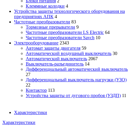
Блоки питания
2
Клеммные колодки
4
Устройства защиты технологического оборудования на
предприятиях АПК
4
Частотные преобразователи
83
Тормозные прерыватели
9
Частотные преобразователи LS Electric
64
Частотные преобразователи Savch
10
Электрооборудование
2343
Автомат защиты двигателя
59
Автоматический воздушный выключатель
30
Автоматический выключатель
2067
Выключатель-разъединитель
14
Дифференциальный автоматический выключатель
27
Дифференциальный выключатель нагрузки (УЗО)
22
Контактор
113
Устройства защиты от дугового пробоя (УЗДП)
11
Характеристики
Характеристики