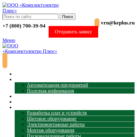
Поиск
vrn@keplus.ru
+7 (800) 700-39-94
Отправить заявку
Меню
Главная
АСУ ТП
Автоматизация предприятий
Полезная информация
Термометрия
Магазин
Услуги
Разработка плат и устройств
Щитовое оборудование
Электромонтажные работы
Монтаж оборудования
Пусконаладочные работы