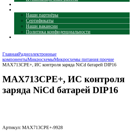
Наши объекты
О компании
Наши партнёры
Сертификаты
Наши вакансии
Политика конфиденциальности
Контакты
Главная
Радиоэлектронные
компоненты
Микросхемы
Микросхемы питания прочие
MAX713CPE+, ИС контроля заряда NiCd батарей DIP16
MAX713CPE+, ИС контроля
заряда NiCd батарей DIP16
Увеличить
Артикул:
MAX713CPE+-9928