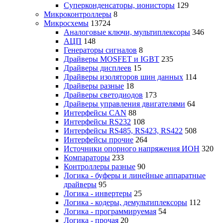
Суперконденсаторы, ионисторы
129
Микроконтроллеры
8
Микросхемы
13724
Аналоговые ключи, мультиплексоры
346
АЦП
148
Генераторы сигналов
8
Драйверы MOSFET и IGBT
235
Драйверы дисплеев
15
Драйверы изоляторов шин данных
114
Драйверы разные
18
Драйверы светодиодов
173
Драйверы управления двигателями
64
Интерфейсы CAN
88
Интерфейсы RS232
108
Интерфейсы RS485, RS423, RS422
508
Интерфейсы прочие
264
Источники опорного напряжения ИОН
320
Компараторы
233
Контроллеры разные
90
Логика - буферы и линейные аппаратные
драйверы
95
Логика - инвертеры
25
Логика - кодеры, демультиплексоры
112
Логика - программируемая
54
Логика - прочая
20