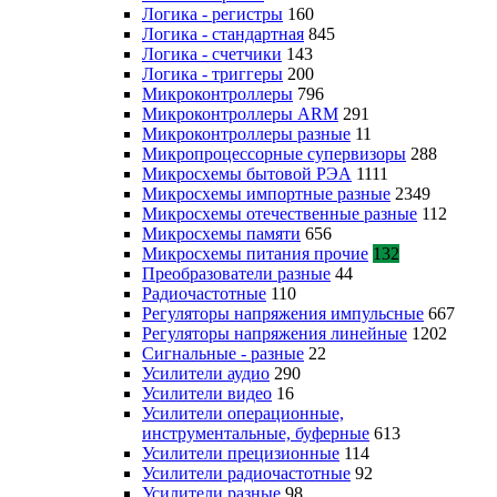
Логика - регистры
160
Логика - стандартная
845
Логика - счетчики
143
Логика - триггеры
200
Микроконтроллеры
796
Микроконтроллеры ARM
291
Микроконтроллеры разные
11
Микропроцессорные супервизоры
288
Микросхемы бытовой РЭА
1111
Микросхемы импортные разные
2349
Микросхемы отечественные разные
112
Микросхемы памяти
656
Микросхемы питания прочие
132
Преобразователи разные
44
Радиочастотные
110
Регуляторы напряжения импульсные
667
Регуляторы напряжения линейные
1202
Сигнальные - разные
22
Усилители аудио
290
Усилители видео
16
Усилители операционные,
инструментальные, буферные
613
Усилители прецизионные
114
Усилители радиочастотные
92
Усилители разные
98