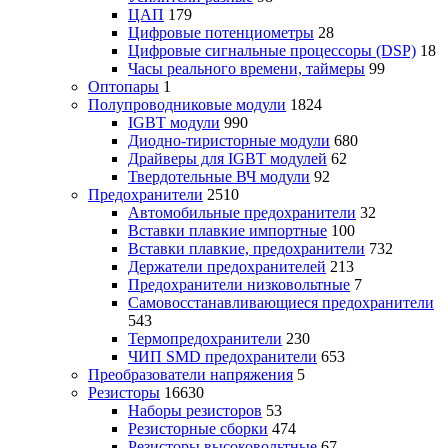
ЦАП
179
Цифровые потенциометры
28
Цифровые сигнальные процессоры (DSP)
18
Часы реального времени, таймеры
99
Оптопары
1
Полупроводниковые модули
1824
IGBT модули
990
Диодно-тиристорные модули
680
Драйверы для IGBT модулей
62
Твердотельные ВЧ модули
92
Предохранители
2510
Автомобильные предохранители
32
Вставки плавкие импортные
100
Вставки плавкие, предохранители
732
Держатели предохранителей
213
Предохранители низковольтные
7
Самовосстанавливающиеся предохранители
543
Термопредохранители
230
ЧИП SMD предохранители
653
Преобразователи напряжения
5
Резисторы
16630
Наборы резисторов
53
Резисторные сборки
474
Резисторы высоковольтные
67