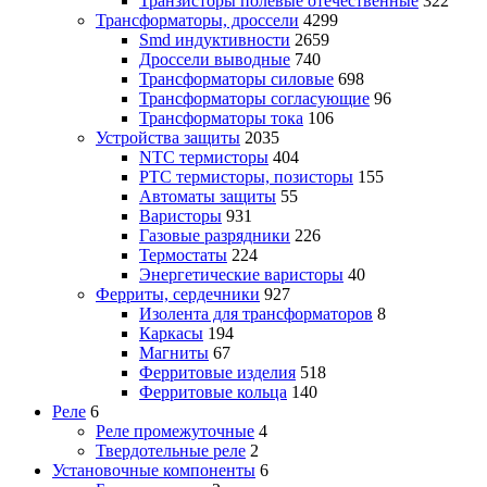
Транзисторы полевые отечественные
322
Трансформаторы, дроссели
4299
Smd индуктивности
2659
Дроссели выводные
740
Трансформаторы силовые
698
Трансформаторы согласующие
96
Трансформаторы тока
106
Устройства защиты
2035
NTC термисторы
404
PTC термисторы, позисторы
155
Автоматы защиты
55
Варисторы
931
Газовые разрядники
226
Термостаты
224
Энергетические варисторы
40
Ферриты, сердечники
927
Изолента для трансформаторов
8
Каркасы
194
Магниты
67
Ферритовые изделия
518
Ферритовые кольца
140
Реле
6
Реле промежуточные
4
Твердотельные реле
2
Установочные компоненты
6