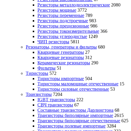
Резисторы металлодиэлектрические
2080
Резисторы мощные
3772
Резисторы переменные
789
Резисторы подстроечные
983
Резисторы прецизионные
986
Резисторы токоизмерительные
366
Резисторы углеродистые
1249
ЧИП резисторы
5811
Резонаторы, генераторы и фильтры
680
Кварцевые генераторы
27
Кварцевые резонаторы
312
Керамические резонаторы
290
Фильтры
51
Тиристоры
572
Тиристоры импортные
504
Тиристоры маломощные отечественные
15
Тиристоры силовые отечественные
53
Транзисторы
7204
IGBT транзисторы
222
СВЧ транзисторы
67
Составные транзисторы Дарлингтона
68
Транзисторы биполярные импортные
2615
Транзисторы биполярные отечественные
625
Транзисторы полевые импортные
3284