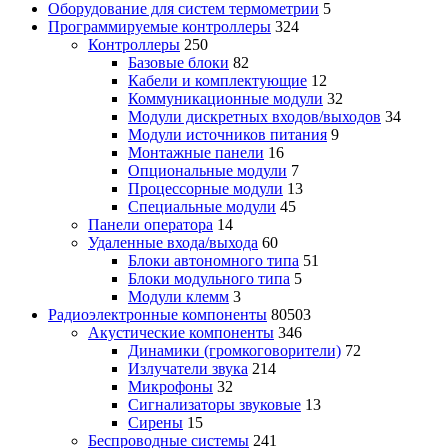
Оборудование для систем термометрии
5
Программируемые контроллеры
324
Контроллеры
250
Базовые блоки
82
Кабели и комплектующие
12
Коммуникационные модули
32
Модули дискретных входов/выходов
34
Модули источников питания
9
Монтажные панели
16
Опциональные модули
7
Процессорные модули
13
Специальные модули
45
Панели оператора
14
Удаленные входа/выхода
60
Блоки автономного типа
51
Блоки модульного типа
5
Модули клемм
3
Радиоэлектронные компоненты
80503
Акустические компоненты
346
Динамики (громкоговорители)
72
Излучатели звука
214
Микрофоны
32
Сигнализаторы звуковые
13
Сирены
15
Беспроводные системы
241