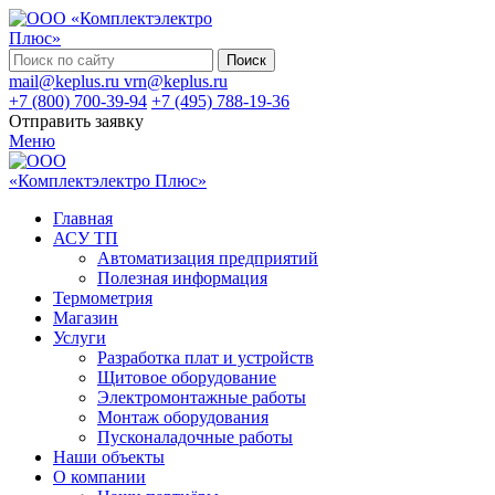
Поиск
mail@keplus.ru
vrn@keplus.ru
+7 (800) 700-39-94
+7 (495) 788-19-36
Отправить заявку
Меню
Главная
АСУ ТП
Автоматизация предприятий
Полезная информация
Термометрия
Магазин
Услуги
Разработка плат и устройств
Щитовое оборудование
Электромонтажные работы
Монтаж оборудования
Пусконаладочные работы
Наши объекты
О компании