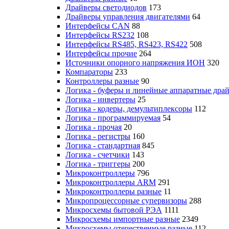
Драйверы светодиодов
173
Драйверы управления двигателями
64
Интерфейсы CAN
88
Интерфейсы RS232
108
Интерфейсы RS485, RS423, RS422
508
Интерфейсы прочие
264
Источники опорного напряжения ИОН
320
Компараторы
233
Контроллеры разные
90
Логика - буферы и линейные аппаратные дра
Логика - инвертеры
25
Логика - кодеры, демультиплексоры
112
Логика - программируемая
54
Логика - прочая
20
Логика - регистры
160
Логика - стандартная
845
Логика - счетчики
143
Логика - триггеры
200
Микроконтроллеры
796
Микроконтроллеры ARM
291
Микроконтроллеры разные
11
Микропроцессорные супервизоры
288
Микросхемы бытовой РЭА
1111
Микросхемы импортные разные
2349
Микросхемы отечественные разные
112