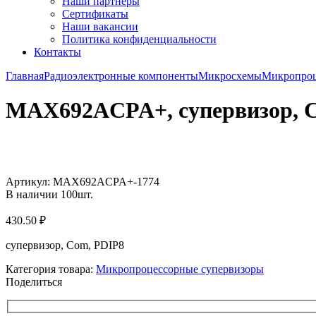
Наши партнёры
Сертификаты
Наши вакансии
Политика конфиденциальности
Контакты
Главная
Радиоэлектронные компоненты
Микросхемы
Микропроц
MAX692ACPA+, супервизор, 
Увеличить
Артикул:
MAX692ACPA+-1774
В наличии
100
шт.
430.50
₽
супервизор, Com, PDIP8
Категория товара:
Микропроцессорные супервизоры
Поделиться