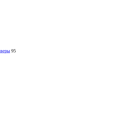
йверы
95