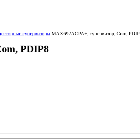
ессорные супервизоры
MAX692ACPA+, супервизор, Com, PDIP
Com, PDIP8