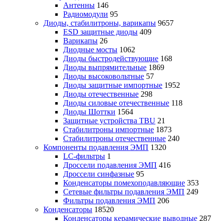
Антенны
146
Радиомодули
95
Диоды, стабилитроны, варикапы
9657
ESD защитные диоды
409
Варикапы
26
Диодные мосты
1062
Диоды быстродействующие
168
Диоды выпрямительные
1869
Диоды высоковольтные
57
Диоды защитные импортные
1952
Диоды отечественные
298
Диоды силовые отечественные
118
Диоды Шоттки
1564
Защитные устройства TBU
21
Стабилитроны импортные
1873
Стабилитроны отечественные
240
Компоненты подавления ЭМП
1320
LC-фильтры
1
Дроссели подавления ЭМП
416
Дроссели синфазные
95
Конденсаторы помехоподавляющие
353
Сетевые фильтры подавления ЭМП
249
Фильтры подавления ЭМП
206
Конденсаторы
18520
Конденсаторы керамические выводные
287