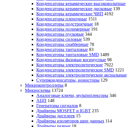
Конденсаторы керамические высоковольтные
Конденсаторы керамические дисковые
139
Конденсаторы керамические ЧИП
4192
Конденсаторы пленочные
1511
Конденсаторы подстроечные
18
Конденсаторы полимерные
191
Конденсаторы пусковые
344
Конденсаторы силовые
539
Конденсаторы снабберные
78
Конденсаторы танталовые
83
Конденсаторы танталовые SMD
1489
Конденсаторы фазовые косинусные
98
Конденсаторы электролитические
7922
Конденсаторы электролитические SMD
1221
Конденсаторы электролитические аксиальные
Суперконденсаторы, ионисторы
129
Микроконтроллеры
8
Микросхемы
13724
Аналоговые ключи, мультиплексоры
346
АЦП
148
Генераторы сигналов
8
Драйверы MOSFET и IGBT
235
Драйверы дисплеев
15
Драйверы изоляторов шин данных
114
Драйверы разные
18