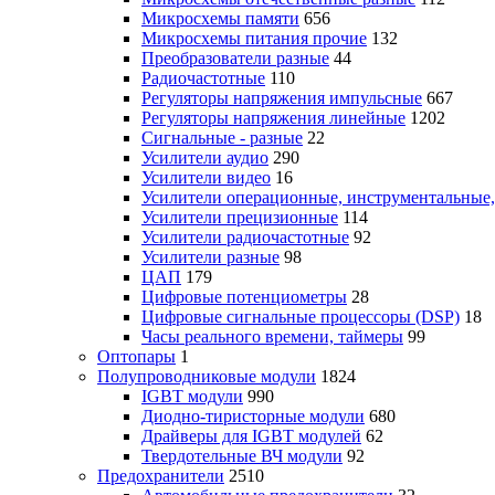
Микросхемы памяти
656
Микросхемы питания прочие
132
Преобразователи разные
44
Радиочастотные
110
Регуляторы напряжения импульсные
667
Регуляторы напряжения линейные
1202
Сигнальные - разные
22
Усилители аудио
290
Усилители видео
16
Усилители операционные, инструментальные
Усилители прецизионные
114
Усилители радиочастотные
92
Усилители разные
98
ЦАП
179
Цифровые потенциометры
28
Цифровые сигнальные процессоры (DSP)
18
Часы реального времени, таймеры
99
Оптопары
1
Полупроводниковые модули
1824
IGBT модули
990
Диодно-тиристорные модули
680
Драйверы для IGBT модулей
62
Твердотельные ВЧ модули
92
Предохранители
2510