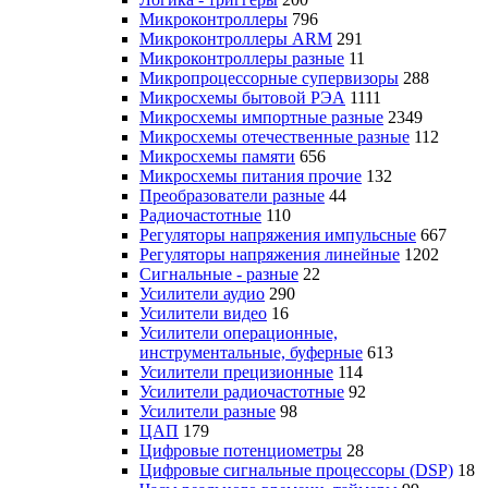
Микроконтроллеры
796
Микроконтроллеры ARM
291
Микроконтроллеры разные
11
Микропроцессорные супервизоры
288
Микросхемы бытовой РЭА
1111
Микросхемы импортные разные
2349
Микросхемы отечественные разные
112
Микросхемы памяти
656
Микросхемы питания прочие
132
Преобразователи разные
44
Радиочастотные
110
Регуляторы напряжения импульсные
667
Регуляторы напряжения линейные
1202
Сигнальные - разные
22
Усилители аудио
290
Усилители видео
16
Усилители операционные,
инструментальные, буферные
613
Усилители прецизионные
114
Усилители радиочастотные
92
Усилители разные
98
ЦАП
179
Цифровые потенциометры
28
Цифровые сигнальные процессоры (DSP)
18