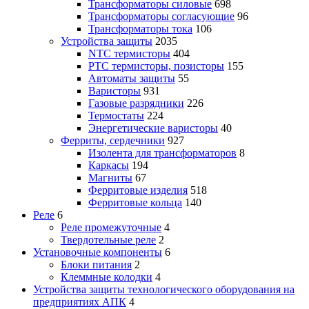
Трансформаторы силовые
698
Трансформаторы согласующие
96
Трансформаторы тока
106
Устройства защиты
2035
NTC термисторы
404
PTC термисторы, позисторы
155
Автоматы защиты
55
Варисторы
931
Газовые разрядники
226
Термостаты
224
Энергетические варисторы
40
Ферриты, сердечники
927
Изолента для трансформаторов
8
Каркасы
194
Магниты
67
Ферритовые изделия
518
Ферритовые кольца
140
Реле
6
Реле промежуточные
4
Твердотельные реле
2
Установочные компоненты
6
Блоки питания
2
Клеммные колодки
4
Устройства защиты технологического оборудования на
предприятиях АПК
4