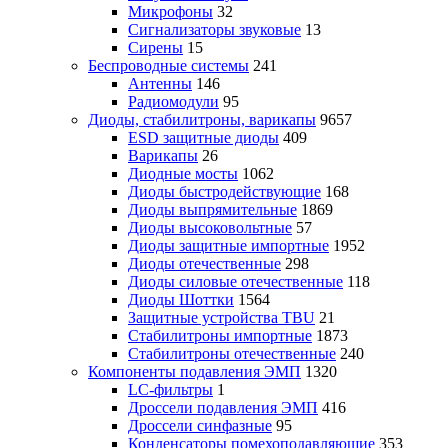
Микрофоны
32
Сигнализаторы звуковые
13
Сирены
15
Беспроводные системы
241
Антенны
146
Радиомодули
95
Диоды, стабилитроны, варикапы
9657
ESD защитные диоды
409
Варикапы
26
Диодные мосты
1062
Диоды быстродействующие
168
Диоды выпрямительные
1869
Диоды высоковольтные
57
Диоды защитные импортные
1952
Диоды отечественные
298
Диоды силовые отечественные
118
Диоды Шоттки
1564
Защитные устройства TBU
21
Стабилитроны импортные
1873
Стабилитроны отечественные
240
Компоненты подавления ЭМП
1320
LC-фильтры
1
Дроссели подавления ЭМП
416
Дроссели синфазные
95
Конденсаторы помехоподавляющие
353