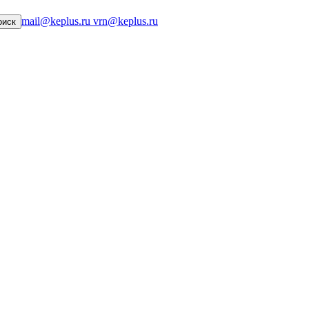
mail@keplus.ru
vrn@keplus.ru
оиск