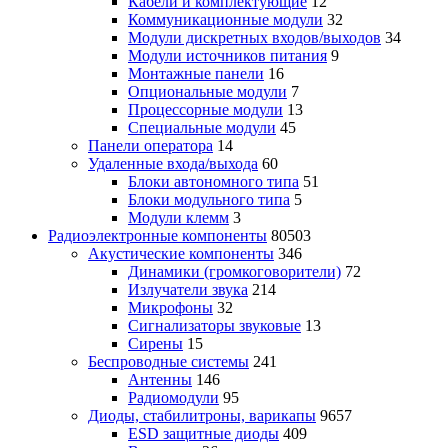
Кабели и комплектующие
12
Коммуникационные модули
32
Модули дискретных входов/выходов
34
Модули источников питания
9
Монтажные панели
16
Опциональные модули
7
Процессорные модули
13
Специальные модули
45
Панели оператора
14
Удаленные входа/выхода
60
Блоки автономного типа
51
Блоки модульного типа
5
Модули клемм
3
Радиоэлектронные компоненты
80503
Акустические компоненты
346
Динамики (громкоговорители)
72
Излучатели звука
214
Микрофоны
32
Сигнализаторы звуковые
13
Сирены
15
Беспроводные системы
241
Антенны
146
Радиомодули
95
Диоды, стабилитроны, варикапы
9657
ESD защитные диоды
409