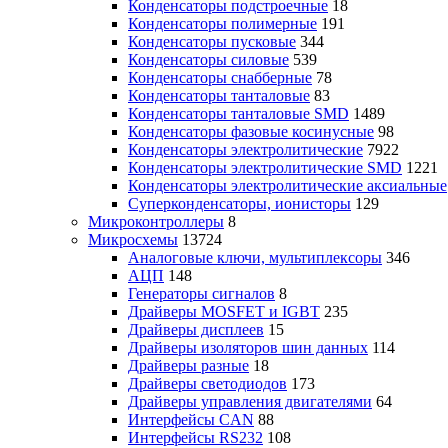
Конденсаторы подстроечные
18
Конденсаторы полимерные
191
Конденсаторы пусковые
344
Конденсаторы силовые
539
Конденсаторы снабберные
78
Конденсаторы танталовые
83
Конденсаторы танталовые SMD
1489
Конденсаторы фазовые косинусные
98
Конденсаторы электролитические
7922
Конденсаторы электролитические SMD
1221
Конденсаторы электролитические аксиальные
Суперконденсаторы, ионисторы
129
Микроконтроллеры
8
Микросхемы
13724
Аналоговые ключи, мультиплексоры
346
АЦП
148
Генераторы сигналов
8
Драйверы MOSFET и IGBT
235
Драйверы дисплеев
15
Драйверы изоляторов шин данных
114
Драйверы разные
18
Драйверы светодиодов
173
Драйверы управления двигателями
64
Интерфейсы CAN
88
Интерфейсы RS232
108