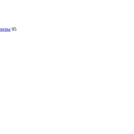
йверы
95