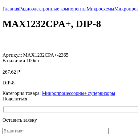
Главная
Радиоэлектронные компоненты
Микросхемы
Микропроц
MAX1232CPA+, DIP-8
Увеличить
Артикул:
MAX1232CPA+-2365
В наличии
100
шт.
267.62
₽
DIP-8
Категория товара:
Микропроцессорные супервизоры
Поделиться
Оставить заявку