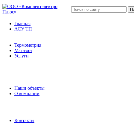
П
Главная
АСУ ТП
Автоматизация предприятий
Полезная информация
Термометрия
Магазин
Услуги
Разработка плат и устройств
Щитовое оборудование
Электромонтажные работы
Монтаж оборудования
Пусконаладочные работы
Наши объекты
О компании
Наши партнёры
Сертификаты
Наши вакансии
Политика конфиденциальности
Контакты