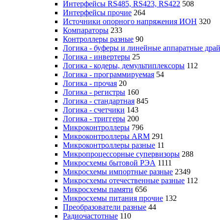
Интерфейсы RS485, RS423, RS422
508
Интерфейсы прочие
264
Источники опорного напряжения ИОН
320
Компараторы
233
Контроллеры разные
90
Логика - буферы и линейные аппаратные дра
Логика - инвертеры
25
Логика - кодеры, демультиплексоры
112
Логика - программируемая
54
Логика - прочая
20
Логика - регистры
160
Логика - стандартная
845
Логика - счетчики
143
Логика - триггеры
200
Микроконтроллеры
796
Микроконтроллеры ARM
291
Микроконтроллеры разные
11
Микропроцессорные супервизоры
288
Микросхемы бытовой РЭА
1111
Микросхемы импортные разные
2349
Микросхемы отечественные разные
112
Микросхемы памяти
656
Микросхемы питания прочие
132
Преобразователи разные
44
Радиочастотные
110