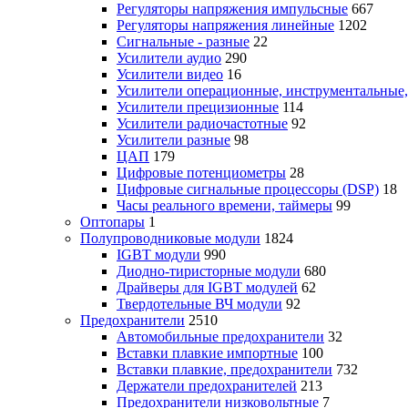
Регуляторы напряжения импульсные
667
Регуляторы напряжения линейные
1202
Сигнальные - разные
22
Усилители аудио
290
Усилители видео
16
Усилители операционные, инструментальные
Усилители прецизионные
114
Усилители радиочастотные
92
Усилители разные
98
ЦАП
179
Цифровые потенциометры
28
Цифровые сигнальные процессоры (DSP)
18
Часы реального времени, таймеры
99
Оптопары
1
Полупроводниковые модули
1824
IGBT модули
990
Диодно-тиристорные модули
680
Драйверы для IGBT модулей
62
Твердотельные ВЧ модули
92
Предохранители
2510
Автомобильные предохранители
32
Вставки плавкие импортные
100
Вставки плавкие, предохранители
732
Держатели предохранителей
213
Предохранители низковольтные
7