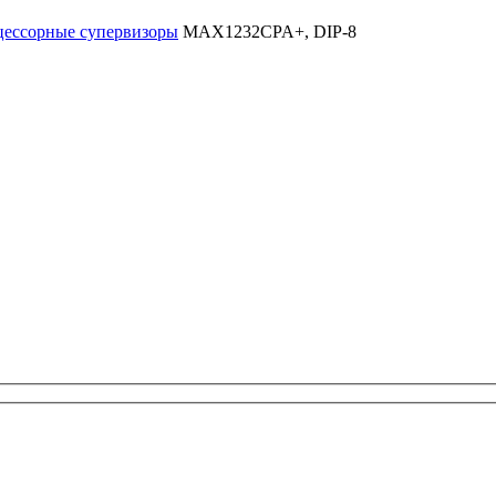
ессорные супервизоры
MAX1232CPA+, DIP-8