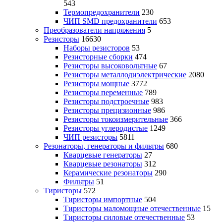
543
Термопредохранители
230
ЧИП SMD предохранители
653
Преобразователи напряжения
5
Резисторы
16630
Наборы резисторов
53
Резисторные сборки
474
Резисторы высоковольтные
67
Резисторы металлодиэлектрические
2080
Резисторы мощные
3772
Резисторы переменные
789
Резисторы подстроечные
983
Резисторы прецизионные
986
Резисторы токоизмерительные
366
Резисторы углеродистые
1249
ЧИП резисторы
5811
Резонаторы, генераторы и фильтры
680
Кварцевые генераторы
27
Кварцевые резонаторы
312
Керамические резонаторы
290
Фильтры
51
Тиристоры
572
Тиристоры импортные
504
Тиристоры маломощные отечественные
15
Тиристоры силовые отечественные
53