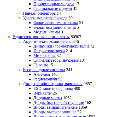
Процессорные модули
13
Специальные модули
45
Панели оператора
14
Удаленные входа/выхода
60
Блоки автономного типа
51
Блоки модульного типа
5
Модули клемм
3
Радиоэлектронные компоненты
80503
Акустические компоненты
346
Динамики (громкоговорители)
72
Излучатели звука
214
Микрофоны
32
Сигнализаторы звуковые
13
Сирены
15
Беспроводные системы
241
Антенны
146
Радиомодули
95
Диоды, стабилитроны, варикапы
9657
ESD защитные диоды
409
Варикапы
26
Диодные мосты
1062
Диоды быстродействующие
168
Диоды выпрямительные
1869
Диоды высоковольтные
57
Диоды защитные импортные
1952