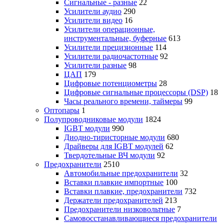
Сигнальные - разные
22
Усилители аудио
290
Усилители видео
16
Усилители операционные,
инструментальные, буферные
613
Усилители прецизионные
114
Усилители радиочастотные
92
Усилители разные
98
ЦАП
179
Цифровые потенциометры
28
Цифровые сигнальные процессоры (DSP)
18
Часы реального времени, таймеры
99
Оптопары
1
Полупроводниковые модули
1824
IGBT модули
990
Диодно-тиристорные модули
680
Драйверы для IGBT модулей
62
Твердотельные ВЧ модули
92
Предохранители
2510
Автомобильные предохранители
32
Вставки плавкие импортные
100
Вставки плавкие, предохранители
732
Держатели предохранителей
213
Предохранители низковольтные
7
Самовосстанавливающиеся предохранители