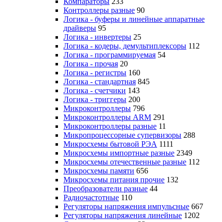
Компараторы
233
Контроллеры разные
90
Логика - буферы и линейные аппаратные
драйверы
95
Логика - инвертеры
25
Логика - кодеры, демультиплексоры
112
Логика - программируемая
54
Логика - прочая
20
Логика - регистры
160
Логика - стандартная
845
Логика - счетчики
143
Логика - триггеры
200
Микроконтроллеры
796
Микроконтроллеры ARM
291
Микроконтроллеры разные
11
Микропроцессорные супервизоры
288
Микросхемы бытовой РЭА
1111
Микросхемы импортные разные
2349
Микросхемы отечественные разные
112
Микросхемы памяти
656
Микросхемы питания прочие
132
Преобразователи разные
44
Радиочастотные
110
Регуляторы напряжения импульсные
667
Регуляторы напряжения линейные
1202