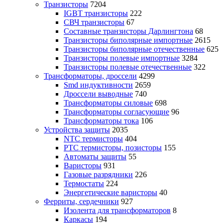
Транзисторы
7204
IGBT транзисторы
222
СВЧ транзисторы
67
Составные транзисторы Дарлингтона
68
Транзисторы биполярные импортные
2615
Транзисторы биполярные отечественные
625
Транзисторы полевые импортные
3284
Транзисторы полевые отечественные
322
Трансформаторы, дроссели
4299
Smd индуктивности
2659
Дроссели выводные
740
Трансформаторы силовые
698
Трансформаторы согласующие
96
Трансформаторы тока
106
Устройства защиты
2035
NTC термисторы
404
PTC термисторы, позисторы
155
Автоматы защиты
55
Варисторы
931
Газовые разрядники
226
Термостаты
224
Энергетические варисторы
40
Ферриты, сердечники
927
Изолента для трансформаторов
8
Каркасы
194