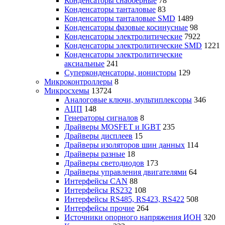
Конденсаторы снабберные
78
Конденсаторы танталовые
83
Конденсаторы танталовые SMD
1489
Конденсаторы фазовые косинусные
98
Конденсаторы электролитические
7922
Конденсаторы электролитические SMD
1221
Конденсаторы электролитические
аксиальные
241
Суперконденсаторы, ионисторы
129
Микроконтроллеры
8
Микросхемы
13724
Аналоговые ключи, мультиплексоры
346
АЦП
148
Генераторы сигналов
8
Драйверы MOSFET и IGBT
235
Драйверы дисплеев
15
Драйверы изоляторов шин данных
114
Драйверы разные
18
Драйверы светодиодов
173
Драйверы управления двигателями
64
Интерфейсы CAN
88
Интерфейсы RS232
108
Интерфейсы RS485, RS423, RS422
508
Интерфейсы прочие
264
Источники опорного напряжения ИОН
320