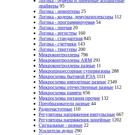
Логика - буферы и линейные аппаратные
драйверы
95
Логика - инвертеры
25
Логика - кодеры, демультиплексоры
112
Логика - программируемая
54
Логика - прочая
20
Логика - регистры
160
Логика - стандартная
845
Логика - счетчики
143
Логика - триггеры
200
Микроконтроллеры
796
Микроконтроллеры ARM
291
Микроконтроллеры разные
11
Микропроцессорные супервизоры
288
Микросхемы бытовой РЭА
1111
Микросхемы импортные разные
2349
Микросхемы отечественные разные
112
Микросхемы памяти
656
Микросхемы питания прочие
132
Преобразователи разные
44
Радиочастотные
110
Регуляторы напряжения импульсные
667
Регуляторы напряжения линейные
1202
Сигнальные - разные
22
Усилители аудио
290