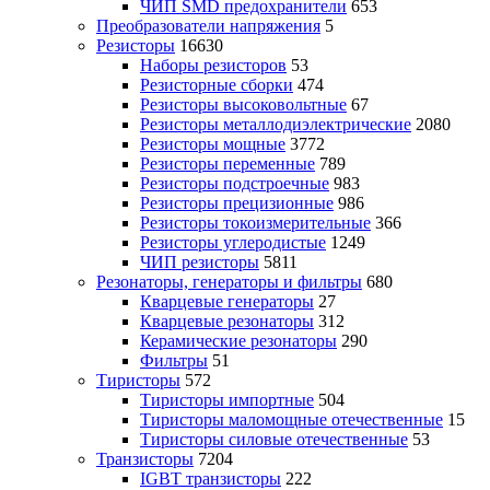
ЧИП SMD предохранители
653
Преобразователи напряжения
5
Резисторы
16630
Наборы резисторов
53
Резисторные сборки
474
Резисторы высоковольтные
67
Резисторы металлодиэлектрические
2080
Резисторы мощные
3772
Резисторы переменные
789
Резисторы подстроечные
983
Резисторы прецизионные
986
Резисторы токоизмерительные
366
Резисторы углеродистые
1249
ЧИП резисторы
5811
Резонаторы, генераторы и фильтры
680
Кварцевые генераторы
27
Кварцевые резонаторы
312
Керамические резонаторы
290
Фильтры
51
Тиристоры
572
Тиристоры импортные
504
Тиристоры маломощные отечественные
15
Тиристоры силовые отечественные
53
Транзисторы
7204
IGBT транзисторы
222