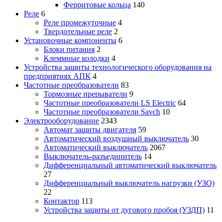
Ферритовые кольца
140
Реле
6
Реле промежуточные
4
Твердотельные реле
2
Установочные компоненты
6
Блоки питания
2
Клеммные колодки
4
Устройства защиты технологического оборудования на
предприятиях АПК
4
Частотные преобразователи
83
Тормозные прерыватели
9
Частотные преобразователи LS Electric
64
Частотные преобразователи Savch
10
Электрооборудование
2343
Автомат защиты двигателя
59
Автоматический воздушный выключатель
30
Автоматический выключатель
2067
Выключатель-разъединитель
14
Дифференциальный автоматический выключатель
27
Дифференциальный выключатель нагрузки (УЗО)
22
Контактор
113
Устройства защиты от дугового пробоя (УЗДП)
11