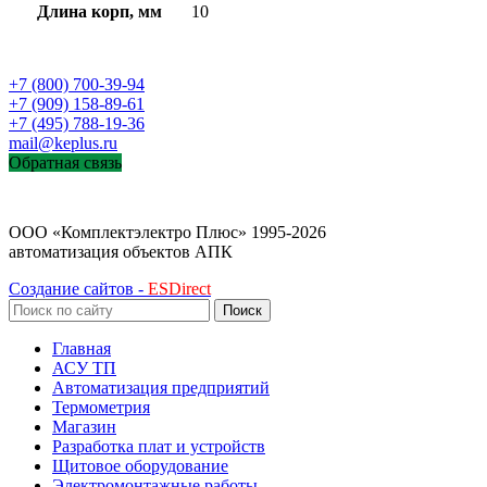
Длина корп, мм
10
+7 (800) 700-39-94
+7 (909) 158-89-61
+7 (495) 788-19-36
mail@keplus.ru
Обратная связь
ООО «Комплектэлектро Плюс»
1995-2026
автоматизация объектов АПК
Создание сайтов -
ESDirect
Поиск
Главная
АСУ ТП
Автоматизация предприятий
Термометрия
Магазин
Разработка плат и устройств
Щитовое оборудование
Электромонтажные работы