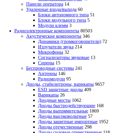
Панели оператора
14
Удаленные входа/выхода
60
Блоки автономного типа
51
Блоки модульного типа
5
Модули клемм
3
Радиоэлектронные компоненты
80503
Акустические компоненты
346
Динамики (громкоговорители)
72
Излучатели звука
214
Микрофоны
32
Сигнализаторы звуковые
13
Сирены
15
Беспроводные системы
241
Антенны
146
Радиомодули
95
Диоды, стабилитроны, варикапы
9657
ESD защитные диоды
409
Варикапы
26
Диодные мосты
1062
Диоды быстродействующие
168
Диоды выпрямительные
1869
Диоды высоковольтные
57
Диоды защитные импортные
1952
Диоды отечественные
298
Диоды силовые отечественные
118