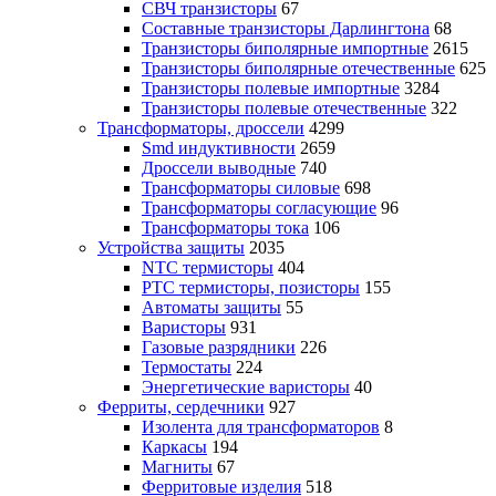
СВЧ транзисторы
67
Составные транзисторы Дарлингтона
68
Транзисторы биполярные импортные
2615
Транзисторы биполярные отечественные
625
Транзисторы полевые импортные
3284
Транзисторы полевые отечественные
322
Трансформаторы, дроссели
4299
Smd индуктивности
2659
Дроссели выводные
740
Трансформаторы силовые
698
Трансформаторы согласующие
96
Трансформаторы тока
106
Устройства защиты
2035
NTC термисторы
404
PTC термисторы, позисторы
155
Автоматы защиты
55
Варисторы
931
Газовые разрядники
226
Термостаты
224
Энергетические варисторы
40
Ферриты, сердечники
927
Изолента для трансформаторов
8
Каркасы
194
Магниты
67
Ферритовые изделия
518