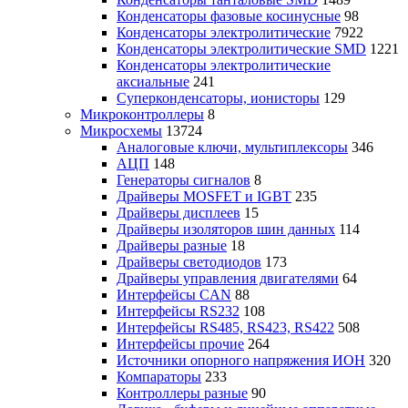
Конденсаторы фазовые косинусные
98
Конденсаторы электролитические
7922
Конденсаторы электролитические SMD
1221
Конденсаторы электролитические
аксиальные
241
Суперконденсаторы, ионисторы
129
Микроконтроллеры
8
Микросхемы
13724
Аналоговые ключи, мультиплексоры
346
АЦП
148
Генераторы сигналов
8
Драйверы MOSFET и IGBT
235
Драйверы дисплеев
15
Драйверы изоляторов шин данных
114
Драйверы разные
18
Драйверы светодиодов
173
Драйверы управления двигателями
64
Интерфейсы CAN
88
Интерфейсы RS232
108
Интерфейсы RS485, RS423, RS422
508
Интерфейсы прочие
264
Источники опорного напряжения ИОН
320
Компараторы
233
Контроллеры разные
90