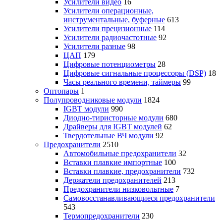
Усилители видео
16
Усилители операционные,
инструментальные, буферные
613
Усилители прецизионные
114
Усилители радиочастотные
92
Усилители разные
98
ЦАП
179
Цифровые потенциометры
28
Цифровые сигнальные процессоры (DSP)
18
Часы реального времени, таймеры
99
Оптопары
1
Полупроводниковые модули
1824
IGBT модули
990
Диодно-тиристорные модули
680
Драйверы для IGBT модулей
62
Твердотельные ВЧ модули
92
Предохранители
2510
Автомобильные предохранители
32
Вставки плавкие импортные
100
Вставки плавкие, предохранители
732
Держатели предохранителей
213
Предохранители низковольтные
7
Самовосстанавливающиеся предохранители
543
Термопредохранители
230