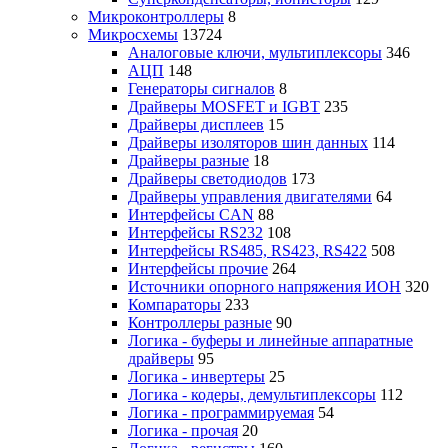
Микроконтроллеры
8
Микросхемы
13724
Аналоговые ключи, мультиплексоры
346
АЦП
148
Генераторы сигналов
8
Драйверы MOSFET и IGBT
235
Драйверы дисплеев
15
Драйверы изоляторов шин данных
114
Драйверы разные
18
Драйверы светодиодов
173
Драйверы управления двигателями
64
Интерфейсы CAN
88
Интерфейсы RS232
108
Интерфейсы RS485, RS423, RS422
508
Интерфейсы прочие
264
Источники опорного напряжения ИОН
320
Компараторы
233
Контроллеры разные
90
Логика - буферы и линейные аппаратные
драйверы
95
Логика - инвертеры
25
Логика - кодеры, демультиплексоры
112
Логика - программируемая
54
Логика - прочая
20