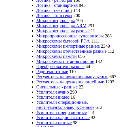
Логика - регистры
160
Логика - стандартная
845
Логика - счетчики
143
Логика - триггеры
200
Микроконтроллеры
796
Микроконтроллеры ARM
291
Микроконтроллеры разные
11
Микропроцессорные супервизоры
288
Микросхемы бытовой РЭА
1111
Микросхемы импортные разные
2349
Микросхемы отечественные разные
112
Микросхемы памяти
656
Микросхемы питания прочие
132
Преобразователи разные
44
Радиочастотные
110
Регуляторы напряжения импульсные
667
Регуляторы напряжения линейные
1202
Сигнальные - разные
22
Усилители аудио
290
Усилители видео
16
Усилители операционные,
инструментальные, буферные
613
Усилители прецизионные
114
Усилители радиочастотные
92
Усилители разные
98