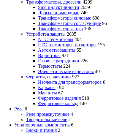
Трансформаторы, дроссели
4299
Smd индуктивности
2659
Дроссели выводные
740
Трансформаторы силовые
698
Трансформаторы согласующие
96
Трансформаторы тока
106
Устройства защиты
2035
NTC термисторы
404
PTC термисторы, позисторы
155
Автоматы защиты
55
Варисторы
931
Газовые разрядники
226
Термостаты
224
Энергетические варисторы
40
Ферриты, сердечники
927
Изолента для трансформаторов
8
Каркасы
194
Магниты
67
Ферритовые изделия
518
Ферритовые кольца
140
Реле
6
Реле промежуточные
4
Твердотельные реле
2
Установочные компоненты
6
Блоки питания
2