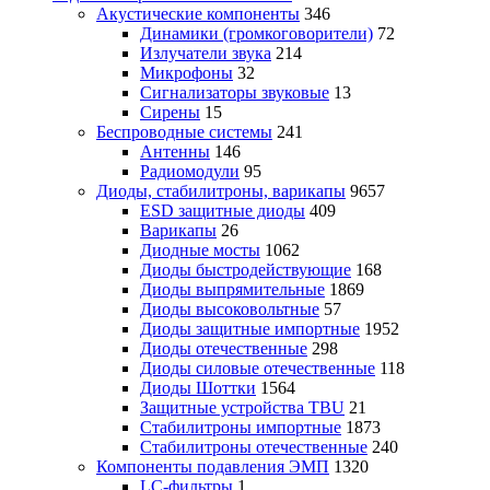
Акустические компоненты
346
Динамики (громкоговорители)
72
Излучатели звука
214
Микрофоны
32
Сигнализаторы звуковые
13
Сирены
15
Беспроводные системы
241
Антенны
146
Радиомодули
95
Диоды, стабилитроны, варикапы
9657
ESD защитные диоды
409
Варикапы
26
Диодные мосты
1062
Диоды быстродействующие
168
Диоды выпрямительные
1869
Диоды высоковольтные
57
Диоды защитные импортные
1952
Диоды отечественные
298
Диоды силовые отечественные
118
Диоды Шоттки
1564
Защитные устройства TBU
21
Стабилитроны импортные
1873
Стабилитроны отечественные
240
Компоненты подавления ЭМП
1320
LC-фильтры
1