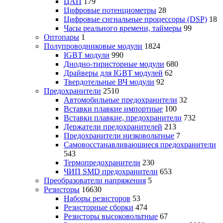
ЦАП
179
Цифровые потенциометры
28
Цифровые сигнальные процессоры (DSP)
18
Часы реального времени, таймеры
99
Оптопары
1
Полупроводниковые модули
1824
IGBT модули
990
Диодно-тиристорные модули
680
Драйверы для IGBT модулей
62
Твердотельные ВЧ модули
92
Предохранители
2510
Автомобильные предохранители
32
Вставки плавкие импортные
100
Вставки плавкие, предохранители
732
Держатели предохранителей
213
Предохранители низковольтные
7
Самовосстанавливающиеся предохранители
543
Термопредохранители
230
ЧИП SMD предохранители
653
Преобразователи напряжения
5
Резисторы
16630
Наборы резисторов
53
Резисторные сборки
474
Резисторы высоковольтные
67