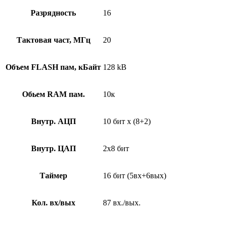
Разрядность
16
Тактовая част, МГц
20
Объем FLASH пам, кБайт
128 kB
Обьем RAM пам.
10к
Внутр. АЦП
10 бит х (8+2)
Внутр. ЦАП
2х8 бит
Таймер
16 бит (5вх+6вых)
Кол. вх/вых
87 вх./вых.