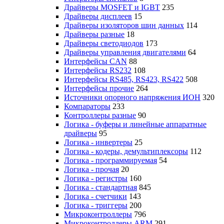
Драйверы MOSFET и IGBT
235
Драйверы дисплеев
15
Драйверы изоляторов шин данных
114
Драйверы разные
18
Драйверы светодиодов
173
Драйверы управления двигателями
64
Интерфейсы CAN
88
Интерфейсы RS232
108
Интерфейсы RS485, RS423, RS422
508
Интерфейсы прочие
264
Источники опорного напряжения ИОН
320
Компараторы
233
Контроллеры разные
90
Логика - буферы и линейные аппаратные
драйверы
95
Логика - инвертеры
25
Логика - кодеры, демультиплексоры
112
Логика - программируемая
54
Логика - прочая
20
Логика - регистры
160
Логика - стандартная
845
Логика - счетчики
143
Логика - триггеры
200
Микроконтроллеры
796
Микроконтроллеры ARM
291