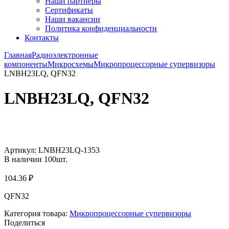
Наши партнёры
Сертификаты
Наши вакансии
Политика конфиденциальности
Контакты
Главная
Радиоэлектронные
компоненты
Микросхемы
Микропроцессорные супервизоры
LNBH23LQ, QFN32
LNBH23LQ, QFN32
Увеличить
Артикул:
LNBH23LQ-1353
В наличии
100
шт.
104.36
₽
QFN32
Категория товара:
Микропроцессорные супервизоры
Поделиться