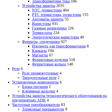
Трансформаторы тока
106
Устройства защиты
2035
NTC термисторы
404
PTC термисторы, позисторы
155
Автоматы защиты
55
Варисторы
931
Газовые разрядники
226
Термостаты
224
Энергетические варисторы
40
Ферриты, сердечники
927
Изолента для трансформаторов
8
Каркасы
194
Магниты
67
Ферритовые изделия
518
Ферритовые кольца
140
Реле
6
Реле промежуточные
4
Твердотельные реле
2
Установочные компоненты
6
Блоки питания
2
Клеммные колодки
4
Устройства защиты технологического оборудования на
предприятиях АПК
4
Частотные преобразователи
83
Тормозные прерыватели
9