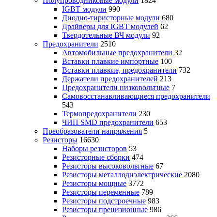
Полупроводниковые модули
1824
IGBT модули
990
Диодно-тиристорные модули
680
Драйверы для IGBT модулей
62
Твердотельные ВЧ модули
92
Предохранители
2510
Автомобильные предохранители
32
Вставки плавкие импортные
100
Вставки плавкие, предохранители
732
Держатели предохранителей
213
Предохранители низковольтные
7
Самовосстанавливающиеся предохранители
543
Термопредохранители
230
ЧИП SMD предохранители
653
Преобразователи напряжения
5
Резисторы
16630
Наборы резисторов
53
Резисторные сборки
474
Резисторы высоковольтные
67
Резисторы металлодиэлектрические
2080
Резисторы мощные
3772
Резисторы переменные
789
Резисторы подстроечные
983
Резисторы прецизионные
986