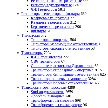
Резисторы токоизмерительные
366
Резисторы углеродистые
1249
ЧИП резисторы
5811
Резонаторы, генераторы и фильтры
680
Кварцевые генераторы
27
Кварцевые резонаторы
312
Керамические резонаторы
290
Фильтры
51
Тиристоры
572
Тиристоры импортные
504
Тиристоры маломощные отечественные
15
Тиристоры силовые отечественные
53
Транзисторы
7204
IGBT транзисторы
222
СВЧ транзисторы
67
Составные транзисторы Дарлингтона
68
Транзисторы биполярные импортные
2615
Транзисторы биполярные отечественные
625
Транзисторы полевые импортные
3284
Транзисторы полевые отечественные
322
Трансформаторы, дроссели
4299
Smd индуктивности
2659
Дроссели выводные
740
Трансформаторы силовые
698
Трансформаторы согласующие
96