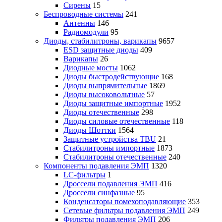
Сирены
15
Беспроводные системы
241
Антенны
146
Радиомодули
95
Диоды, стабилитроны, варикапы
9657
ESD защитные диоды
409
Варикапы
26
Диодные мосты
1062
Диоды быстродействующие
168
Диоды выпрямительные
1869
Диоды высоковольтные
57
Диоды защитные импортные
1952
Диоды отечественные
298
Диоды силовые отечественные
118
Диоды Шоттки
1564
Защитные устройства TBU
21
Стабилитроны импортные
1873
Стабилитроны отечественные
240
Компоненты подавления ЭМП
1320
LC-фильтры
1
Дроссели подавления ЭМП
416
Дроссели синфазные
95
Конденсаторы помехоподавляющие
353
Сетевые фильтры подавления ЭМП
249
Фильтры подавления ЭМП
206