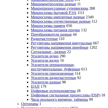
Микроконтроллеры разные
11
Микропроцессорные супервизоры
288
Микросхемы бытовой РЭА
1111
Микросхемы импортные разные
2349
Микросхемы отечественные разные
112
Микросхемы памяти
656
Микросхемы питания прочие
132
Преобразователи разные
44
Радиочастотные
110
Регуляторы напряжения импульсные
667
Регуляторы напряжения линейные
1202
Сигнальные - разные
22
Усилители аудио
290
Усилители видео
16
Усилители операционные,
инструментальные, буферные
613
Усилители прецизионные
114
Усилители радиочастотные
92
Усилители разные
98
ЦАП
179
Цифровые потенциометры
28
Цифровые сигнальные процессоры (DSP)
18
Часы реального времени, таймеры
99
Оптопары
1