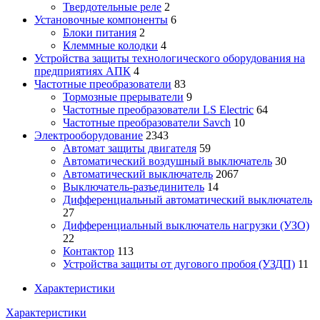
Твердотельные реле
2
Установочные компоненты
6
Блоки питания
2
Клеммные колодки
4
Устройства защиты технологического оборудования на
предприятиях АПК
4
Частотные преобразователи
83
Тормозные прерыватели
9
Частотные преобразователи LS Electric
64
Частотные преобразователи Savch
10
Электрооборудование
2343
Автомат защиты двигателя
59
Автоматический воздушный выключатель
30
Автоматический выключатель
2067
Выключатель-разъединитель
14
Дифференциальный автоматический выключатель
27
Дифференциальный выключатель нагрузки (УЗО)
22
Контактор
113
Устройства защиты от дугового пробоя (УЗДП)
11
Характеристики
Характеристики