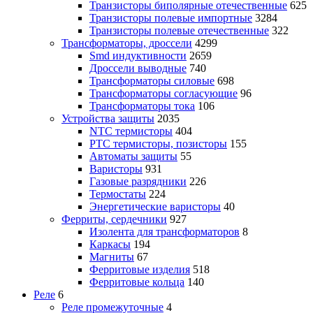
Транзисторы биполярные отечественные
625
Транзисторы полевые импортные
3284
Транзисторы полевые отечественные
322
Трансформаторы, дроссели
4299
Smd индуктивности
2659
Дроссели выводные
740
Трансформаторы силовые
698
Трансформаторы согласующие
96
Трансформаторы тока
106
Устройства защиты
2035
NTC термисторы
404
PTC термисторы, позисторы
155
Автоматы защиты
55
Варисторы
931
Газовые разрядники
226
Термостаты
224
Энергетические варисторы
40
Ферриты, сердечники
927
Изолента для трансформаторов
8
Каркасы
194
Магниты
67
Ферритовые изделия
518
Ферритовые кольца
140
Реле
6
Реле промежуточные
4