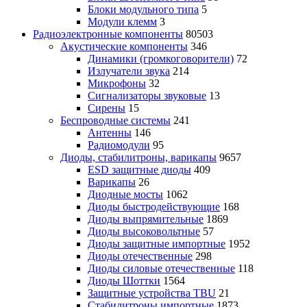
Блоки модульного типа
5
Модули клемм
3
Радиоэлектронные компоненты
80503
Акустические компоненты
346
Динамики (громкоговорители)
72
Излучатели звука
214
Микрофоны
32
Сигнализаторы звуковые
13
Сирены
15
Беспроводные системы
241
Антенны
146
Радиомодули
95
Диоды, стабилитроны, варикапы
9657
ESD защитные диоды
409
Варикапы
26
Диодные мосты
1062
Диоды быстродействующие
168
Диоды выпрямительные
1869
Диоды высоковольтные
57
Диоды защитные импортные
1952
Диоды отечественные
298
Диоды силовые отечественные
118
Диоды Шоттки
1564
Защитные устройства TBU
21
Стабилитроны импортные
1873