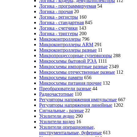
Логика - кодеры, демультиплексоры
112
Логика - программируемая
54
Логика - прочая
20
Логика - регистры
160
Логика - стандартная
845
Логика - счетчики
143
Логика - триггеры
200
Микроконтроллеры
796
Микроконтроллеры ARM
291
Микроконтроллеры разные
11
Микропроцессорные супервизоры
288
Микросхемы бытовой РЭА
1111
Микросхемы импортные разные
2349
Микросхемы отечественные разные
112
Микросхемы памяти
656
Микросхемы питания прочие
132
Преобразователи разные
44
Радиочастотные
110
Регуляторы напряжения импульсные
667
Регуляторы напряжения линейные
1202
Сигнальные - разные
22
Усилители аудио
290
Усилители видео
16
Усилители операционные,
инструментальные, буферные
613