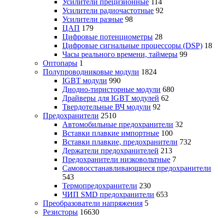
Усилители прецизионные
114
Усилители радиочастотные
92
Усилители разные
98
ЦАП
179
Цифровые потенциометры
28
Цифровые сигнальные процессоры (DSP)
18
Часы реального времени, таймеры
99
Оптопары
1
Полупроводниковые модули
1824
IGBT модули
990
Диодно-тиристорные модули
680
Драйверы для IGBT модулей
62
Твердотельные ВЧ модули
92
Предохранители
2510
Автомобильные предохранители
32
Вставки плавкие импортные
100
Вставки плавкие, предохранители
732
Держатели предохранителей
213
Предохранители низковольтные
7
Самовосстанавливающиеся предохранители
543
Термопредохранители
230
ЧИП SMD предохранители
653
Преобразователи напряжения
5
Резисторы
16630