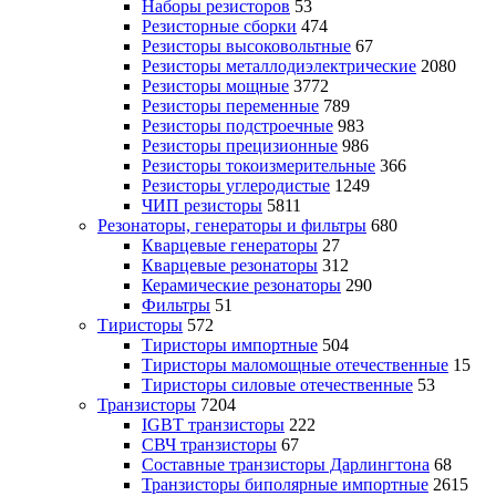
Наборы резисторов
53
Резисторные сборки
474
Резисторы высоковольтные
67
Резисторы металлодиэлектрические
2080
Резисторы мощные
3772
Резисторы переменные
789
Резисторы подстроечные
983
Резисторы прецизионные
986
Резисторы токоизмерительные
366
Резисторы углеродистые
1249
ЧИП резисторы
5811
Резонаторы, генераторы и фильтры
680
Кварцевые генераторы
27
Кварцевые резонаторы
312
Керамические резонаторы
290
Фильтры
51
Тиристоры
572
Тиристоры импортные
504
Тиристоры маломощные отечественные
15
Тиристоры силовые отечественные
53
Транзисторы
7204
IGBT транзисторы
222
СВЧ транзисторы
67
Составные транзисторы Дарлингтона
68
Транзисторы биполярные импортные
2615