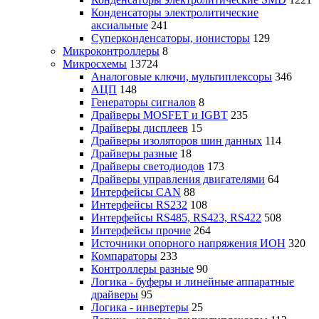
Конденсаторы электролитические
аксиальные
241
Суперконденсаторы, ионисторы
129
Микроконтроллеры
8
Микросхемы
13724
Аналоговые ключи, мультиплексоры
346
АЦП
148
Генераторы сигналов
8
Драйверы MOSFET и IGBT
235
Драйверы дисплеев
15
Драйверы изоляторов шин данных
114
Драйверы разные
18
Драйверы светодиодов
173
Драйверы управления двигателями
64
Интерфейсы CAN
88
Интерфейсы RS232
108
Интерфейсы RS485, RS423, RS422
508
Интерфейсы прочие
264
Источники опорного напряжения ИОН
320
Компараторы
233
Контроллеры разные
90
Логика - буферы и линейные аппаратные
драйверы
95
Логика - инвертеры
25