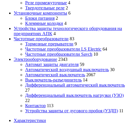
Реле промежуточные
4
Твердотельные реле
2
Установочные компоненты
6
Блоки питания
2
Клеммные колодки
4
Устройства защиты технологического оборудования на
предприятиях АПК
4
Частотные преобразователи
83
Тормозные прерыватели
9
Частотные преобразователи LS Electric
64
Частотные преобразователи Savch
10
Электрооборудование
2343
Автомат защиты двигателя
59
Автоматический воздушный выключатель
30
Автоматический выключатель
2067
Выключатель-разъединитель
14
Дифференциальный автоматический выключатель
27
Дифференциальный выключатель нагрузки (УЗО)
22
Контактор
113
Устройства защиты от дугового пробоя (УЗДП)
11
Характеристики