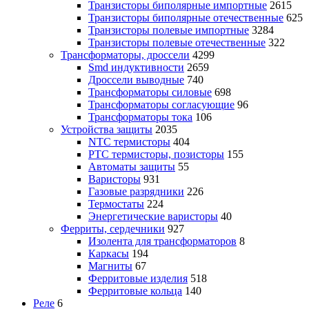
Транзисторы биполярные импортные
2615
Транзисторы биполярные отечественные
625
Транзисторы полевые импортные
3284
Транзисторы полевые отечественные
322
Трансформаторы, дроссели
4299
Smd индуктивности
2659
Дроссели выводные
740
Трансформаторы силовые
698
Трансформаторы согласующие
96
Трансформаторы тока
106
Устройства защиты
2035
NTC термисторы
404
PTC термисторы, позисторы
155
Автоматы защиты
55
Варисторы
931
Газовые разрядники
226
Термостаты
224
Энергетические варисторы
40
Ферриты, сердечники
927
Изолента для трансформаторов
8
Каркасы
194
Магниты
67
Ферритовые изделия
518
Ферритовые кольца
140
Реле
6