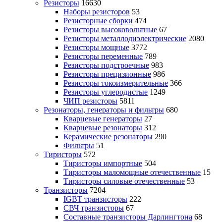
Резисторы
16630
Наборы резисторов
53
Резисторные сборки
474
Резисторы высоковольтные
67
Резисторы металлодиэлектрические
2080
Резисторы мощные
3772
Резисторы переменные
789
Резисторы подстроечные
983
Резисторы прецизионные
986
Резисторы токоизмерительные
366
Резисторы углеродистые
1249
ЧИП резисторы
5811
Резонаторы, генераторы и фильтры
680
Кварцевые генераторы
27
Кварцевые резонаторы
312
Керамические резонаторы
290
Фильтры
51
Тиристоры
572
Тиристоры импортные
504
Тиристоры маломощные отечественные
15
Тиристоры силовые отечественные
53
Транзисторы
7204
IGBT транзисторы
222
СВЧ транзисторы
67
Составные транзисторы Дарлингтона
68