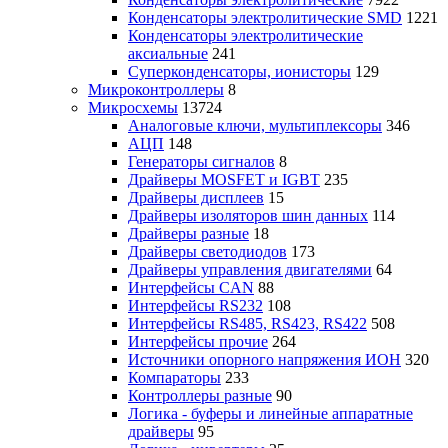
Конденсаторы электролитические SMD
1221
Конденсаторы электролитические
аксиальные
241
Суперконденсаторы, ионисторы
129
Микроконтроллеры
8
Микросхемы
13724
Аналоговые ключи, мультиплексоры
346
АЦП
148
Генераторы сигналов
8
Драйверы MOSFET и IGBT
235
Драйверы дисплеев
15
Драйверы изоляторов шин данных
114
Драйверы разные
18
Драйверы светодиодов
173
Драйверы управления двигателями
64
Интерфейсы CAN
88
Интерфейсы RS232
108
Интерфейсы RS485, RS423, RS422
508
Интерфейсы прочие
264
Источники опорного напряжения ИОН
320
Компараторы
233
Контроллеры разные
90
Логика - буферы и линейные аппаратные
драйверы
95