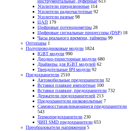
инструментальные, буферные
613
Усилители прецизионные
114
Усилители радиочастотные
92
Усилители разные
98
ЦАП
179
Цифровые потенциометры
28
Цифровые сигнальные процессоры (DSP)
18
Часы реального времени, таймеры
99
Оптопары
1
Полупроводниковые модули
1824
IGBT модули
990
Диодно-тиристорные модули
680
Драйверы для IGBT модулей
62
Твердотельные ВЧ модули
92
Предохранители
2510
Автомобильные предохранители
32
Вставки плавкие импортные
100
Вставки плавкие, предохранители
732
Держатели предохранителей
213
Предохранители низковольтные
7
Самовосстанавливающиеся предохранители
543
Термопредохранители
230
ЧИП SMD предохранители
653
Преобразователи напряжения
5