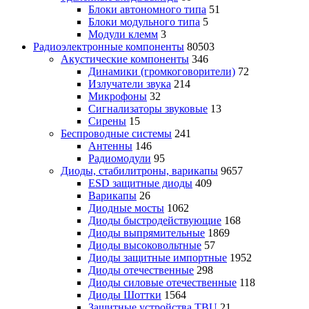
Блоки автономного типа
51
Блоки модульного типа
5
Модули клемм
3
Радиоэлектронные компоненты
80503
Акустические компоненты
346
Динамики (громкоговорители)
72
Излучатели звука
214
Микрофоны
32
Сигнализаторы звуковые
13
Сирены
15
Беспроводные системы
241
Антенны
146
Радиомодули
95
Диоды, стабилитроны, варикапы
9657
ESD защитные диоды
409
Варикапы
26
Диодные мосты
1062
Диоды быстродействующие
168
Диоды выпрямительные
1869
Диоды высоковольтные
57
Диоды защитные импортные
1952
Диоды отечественные
298
Диоды силовые отечественные
118
Диоды Шоттки
1564
Защитные устройства TBU
21