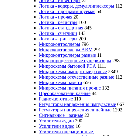
Логика - инвертеры
25
Логика - кодеры, демультиплексоры
112
Логика - программируемая
54
Логика - прочая
20
Логика - регистры
160
Логика - стандартная
845
Логика - счетчики
143
Логика - триггеры
200
Микроконтроллеры
796
Микроконтроллеры ARM
291
Микроконтроллеры разные
11
Микропроцессорные супервизоры
288
Микросхемы бытовой РЭА
1111
Микросхемы импортные разные
2349
Микросхемы отечественные разные
112
Микросхемы памяти
656
Микросхемы питания прочие
132
Преобразователи разные
44
Радиочастотные
110
Регуляторы напряжения импульсные
667
Регуляторы напряжения линейные
1202
Сигнальные - разные
22
Усилители аудио
290
Усилители видео
16
Усилители операционные,