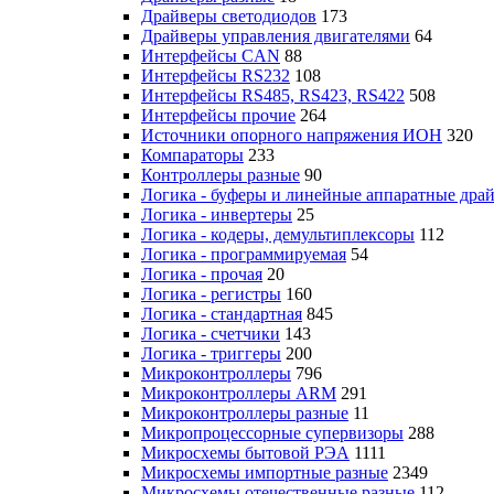
Драйверы светодиодов
173
Драйверы управления двигателями
64
Интерфейсы CAN
88
Интерфейсы RS232
108
Интерфейсы RS485, RS423, RS422
508
Интерфейсы прочие
264
Источники опорного напряжения ИОН
320
Компараторы
233
Контроллеры разные
90
Логика - буферы и линейные аппаратные дра
Логика - инвертеры
25
Логика - кодеры, демультиплексоры
112
Логика - программируемая
54
Логика - прочая
20
Логика - регистры
160
Логика - стандартная
845
Логика - счетчики
143
Логика - триггеры
200
Микроконтроллеры
796
Микроконтроллеры ARM
291
Микроконтроллеры разные
11
Микропроцессорные супервизоры
288
Микросхемы бытовой РЭА
1111
Микросхемы импортные разные
2349
Микросхемы отечественные разные
112