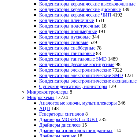
Конденсаторы керамические высоковольтные
Конденсаторы керамические дисковые
139
Конденсаторы керамические ЧИП
4192
Конденсаторы пленочные
1511
Конденсаторы подстроечные
18
Конденсаторы полимерные
191
Конденсаторы пусковые
344
Конденсаторы силовые
539
Конденсаторы снабберные
78
Конденсаторы танталовые
83
Конденсаторы танталовые SMD
1489
Конденсаторы фазовые косинусные
98
Конденсаторы электролитические
7922
Конденсаторы электролитические SMD
1221
Конденсаторы электролитические аксиальные
Суперконденсаторы, ионисторы
129
Микроконтроллеры
8
Микросхемы
13724
Аналоговые ключи, мультиплексоры
346
АЦП
148
Генераторы сигналов
8
Драйверы MOSFET и IGBT
235
Драйверы дисплеев
15
Драйверы изоляторов шин данных
114
Драйверы разные
18