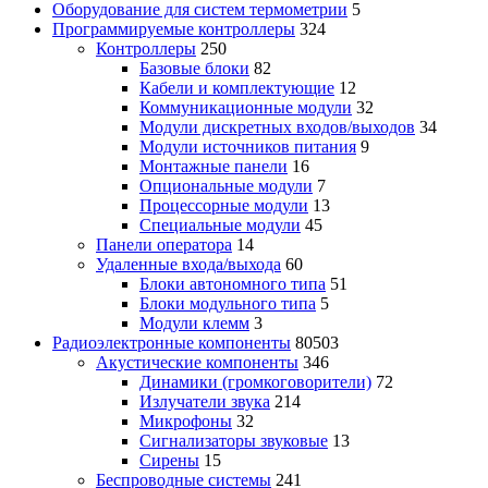
Оборудование для систем термометрии
5
Программируемые контроллеры
324
Контроллеры
250
Базовые блоки
82
Кабели и комплектующие
12
Коммуникационные модули
32
Модули дискретных входов/выходов
34
Модули источников питания
9
Монтажные панели
16
Опциональные модули
7
Процессорные модули
13
Специальные модули
45
Панели оператора
14
Удаленные входа/выхода
60
Блоки автономного типа
51
Блоки модульного типа
5
Модули клемм
3
Радиоэлектронные компоненты
80503
Акустические компоненты
346
Динамики (громкоговорители)
72
Излучатели звука
214
Микрофоны
32
Сигнализаторы звуковые
13
Сирены
15
Беспроводные системы
241