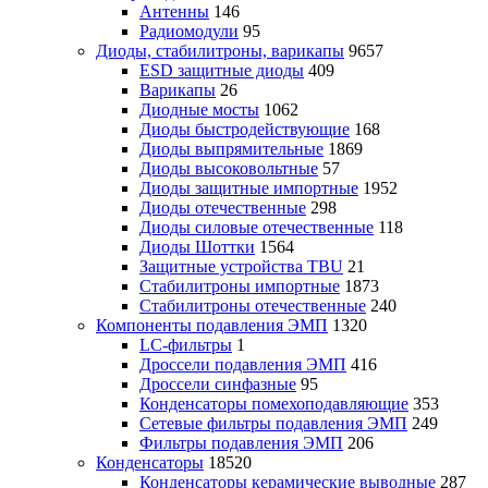
Антенны
146
Радиомодули
95
Диоды, стабилитроны, варикапы
9657
ESD защитные диоды
409
Варикапы
26
Диодные мосты
1062
Диоды быстродействующие
168
Диоды выпрямительные
1869
Диоды высоковольтные
57
Диоды защитные импортные
1952
Диоды отечественные
298
Диоды силовые отечественные
118
Диоды Шоттки
1564
Защитные устройства TBU
21
Стабилитроны импортные
1873
Стабилитроны отечественные
240
Компоненты подавления ЭМП
1320
LC-фильтры
1
Дроссели подавления ЭМП
416
Дроссели синфазные
95
Конденсаторы помехоподавляющие
353
Сетевые фильтры подавления ЭМП
249
Фильтры подавления ЭМП
206
Конденсаторы
18520
Конденсаторы керамические выводные
287