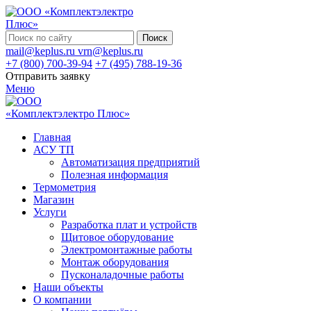
Поиск
mail@keplus.ru
vrn@keplus.ru
+7 (800) 700-39-94
+7 (495) 788-19-36
Отправить заявку
Меню
Главная
АСУ ТП
Автоматизация предприятий
Полезная информация
Термометрия
Магазин
Услуги
Разработка плат и устройств
Щитовое оборудование
Электромонтажные работы
Монтаж оборудования
Пусконаладочные работы
Наши объекты
О компании