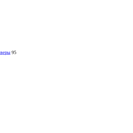
йверы
95