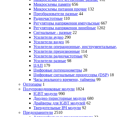
Микросхемы памяти
656
Микросхемы питания прочие
132
Преобразователи разные
44
Радиочастотные
110
Регуляторы напряжения импульсные
667
Регуляторы напряжения линейные
1202
Сигнальные - разные
22
Усилители аудио
290
Усилители видео
16
Усилители операционные, инструментальные
Усилители прецизионные
114
Усилители радиочастотные
92
Усилители разные
98
ЦАП
179
Цифровые потенциометры
28
Цифровые сигнальные процессоры (DSP)
18
Часы реального времени, таймеры
99
Оптопары
1
Полупроводниковые модули
1824
IGBT модули
990
Диодно-тиристорные модули
680
Драйверы для IGBT модулей
62
Твердотельные ВЧ модули
92
Предохранители
2510