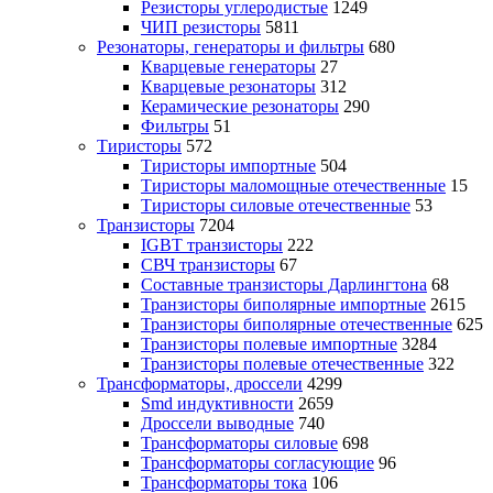
Резисторы углеродистые
1249
ЧИП резисторы
5811
Резонаторы, генераторы и фильтры
680
Кварцевые генераторы
27
Кварцевые резонаторы
312
Керамические резонаторы
290
Фильтры
51
Тиристоры
572
Тиристоры импортные
504
Тиристоры маломощные отечественные
15
Тиристоры силовые отечественные
53
Транзисторы
7204
IGBT транзисторы
222
СВЧ транзисторы
67
Составные транзисторы Дарлингтона
68
Транзисторы биполярные импортные
2615
Транзисторы биполярные отечественные
625
Транзисторы полевые импортные
3284
Транзисторы полевые отечественные
322
Трансформаторы, дроссели
4299
Smd индуктивности
2659
Дроссели выводные
740
Трансформаторы силовые
698
Трансформаторы согласующие
96
Трансформаторы тока
106