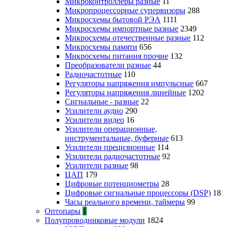
Микроконтроллеры разные
11
Микропроцессорные супервизоры
288
Микросхемы бытовой РЭА
1111
Микросхемы импортные разные
2349
Микросхемы отечественные разные
112
Микросхемы памяти
656
Микросхемы питания прочие
132
Преобразователи разные
44
Радиочастотные
110
Регуляторы напряжения импульсные
667
Регуляторы напряжения линейные
1202
Сигнальные - разные
22
Усилители аудио
290
Усилители видео
16
Усилители операционные,
инструментальные, буферные
613
Усилители прецизионные
114
Усилители радиочастотные
92
Усилители разные
98
ЦАП
179
Цифровые потенциометры
28
Цифровые сигнальные процессоры (DSP)
18
Часы реального времени, таймеры
99
Оптопары
1
Полупроводниковые модули
1824