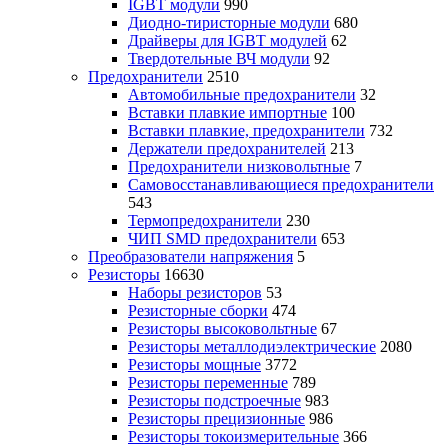
IGBT модули
990
Диодно-тиристорные модули
680
Драйверы для IGBT модулей
62
Твердотельные ВЧ модули
92
Предохранители
2510
Автомобильные предохранители
32
Вставки плавкие импортные
100
Вставки плавкие, предохранители
732
Держатели предохранителей
213
Предохранители низковольтные
7
Самовосстанавливающиеся предохранители
543
Термопредохранители
230
ЧИП SMD предохранители
653
Преобразователи напряжения
5
Резисторы
16630
Наборы резисторов
53
Резисторные сборки
474
Резисторы высоковольтные
67
Резисторы металлодиэлектрические
2080
Резисторы мощные
3772
Резисторы переменные
789
Резисторы подстроечные
983
Резисторы прецизионные
986
Резисторы токоизмерительные
366