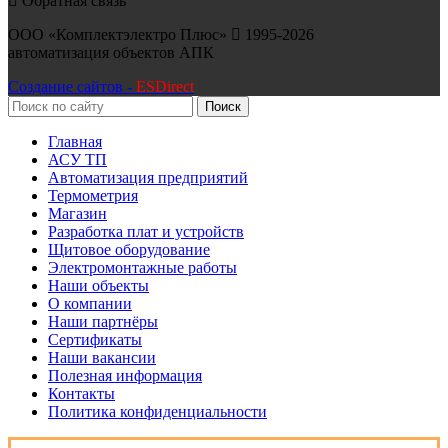
Обратная связь
ООО «Комплектэлектро Плюс»
1995-2026
автоматизация объектов АПК
Создание сайтов -
ESDirect
Поиск
Главная
АСУ ТП
Автоматизация предприятий
Термометрия
Магазин
Разработка плат и устройств
Щитовое оборудование
Электромонтажные работы
Наши объекты
О компании
Наши партнёры
Сертификаты
Наши вакансии
Полезная информация
Контакты
Политика конфиденциальности