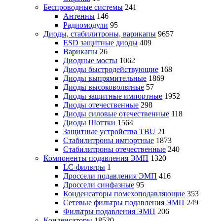
Беспроводные системы
241
Антенны
146
Радиомодули
95
Диоды, стабилитроны, варикапы
9657
ESD защитные диоды
409
Варикапы
26
Диодные мосты
1062
Диоды быстродействующие
168
Диоды выпрямительные
1869
Диоды высоковольтные
57
Диоды защитные импортные
1952
Диоды отечественные
298
Диоды силовые отечественные
118
Диоды Шоттки
1564
Защитные устройства TBU
21
Стабилитроны импортные
1873
Стабилитроны отечественные
240
Компоненты подавления ЭМП
1320
LC-фильтры
1
Дроссели подавления ЭМП
416
Дроссели синфазные
95
Конденсаторы помехоподавляющие
353
Сетевые фильтры подавления ЭМП
249
Фильтры подавления ЭМП
206
Конденсаторы
18520