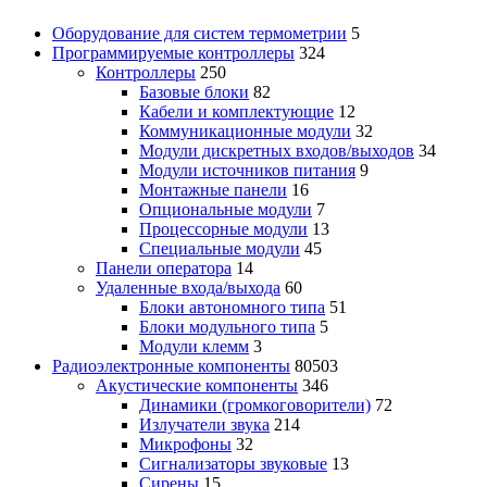
Оборудование для систем термометрии
5
Программируемые контроллеры
324
Контроллеры
250
Базовые блоки
82
Кабели и комплектующие
12
Коммуникационные модули
32
Модули дискретных входов/выходов
34
Модули источников питания
9
Монтажные панели
16
Опциональные модули
7
Процессорные модули
13
Специальные модули
45
Панели оператора
14
Удаленные входа/выхода
60
Блоки автономного типа
51
Блоки модульного типа
5
Модули клемм
3
Радиоэлектронные компоненты
80503
Акустические компоненты
346
Динамики (громкоговорители)
72
Излучатели звука
214
Микрофоны
32
Сигнализаторы звуковые
13
Сирены
15