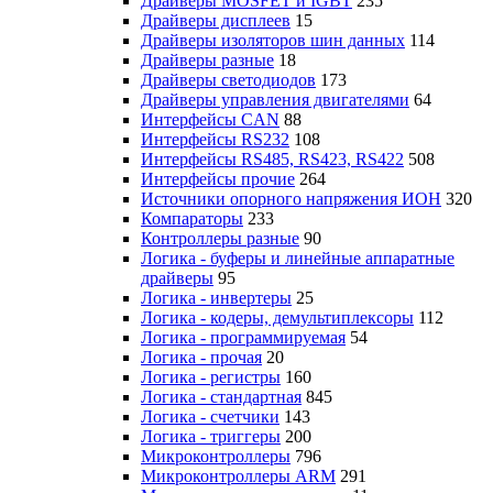
Драйверы MOSFET и IGBT
235
Драйверы дисплеев
15
Драйверы изоляторов шин данных
114
Драйверы разные
18
Драйверы светодиодов
173
Драйверы управления двигателями
64
Интерфейсы CAN
88
Интерфейсы RS232
108
Интерфейсы RS485, RS423, RS422
508
Интерфейсы прочие
264
Источники опорного напряжения ИОН
320
Компараторы
233
Контроллеры разные
90
Логика - буферы и линейные аппаратные
драйверы
95
Логика - инвертеры
25
Логика - кодеры, демультиплексоры
112
Логика - программируемая
54
Логика - прочая
20
Логика - регистры
160
Логика - стандартная
845
Логика - счетчики
143
Логика - триггеры
200
Микроконтроллеры
796
Микроконтроллеры ARM
291