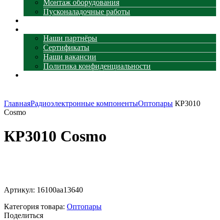
Монтаж оборудования
Пусконаладочные работы
Наши объекты
О компании
Наши партнёры
Сертификаты
Наши вакансии
Политика конфиденциальности
Контакты
Главная
Радиоэлектронные компоненты
Оптопары
КР3010
Cosmo
КР3010 Cosmo
Увеличить
Артикул:
16100aa13640
Категория товара:
Оптопары
Поделиться