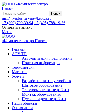
Поиск
mail@keplus.ru
vrn@keplus.ru
+7 (800) 700-39-94
+7 (495) 788-19-36
Отправить заявку
Меню
Главная
АСУ ТП
Автоматизация предприятий
Полезная информация
Термометрия
Магазин
Услуги
Разработка плат и устройств
Щитовое оборудование
Электромонтажные работы
Монтаж оборудования
Пусконаладочные работы
Наши объекты
О компании