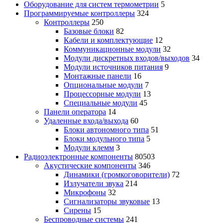
Оборудование для систем термометрии
5
Программируемые контроллеры
324
Контроллеры
250
Базовые блоки
82
Кабели и комплектующие
12
Коммуникационные модули
32
Модули дискретных входов/выходов
34
Модули источников питания
9
Монтажные панели
16
Опциональные модули
7
Процессорные модули
13
Специальные модули
45
Панели оператора
14
Удаленные входа/выхода
60
Блоки автономного типа
51
Блоки модульного типа
5
Модули клемм
3
Радиоэлектронные компоненты
80503
Акустические компоненты
346
Динамики (громкоговорители)
72
Излучатели звука
214
Микрофоны
32
Сигнализаторы звуковые
13
Сирены
15
Беспроводные системы
241