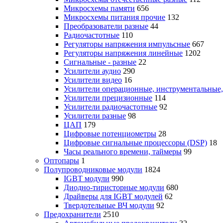
Микросхемы памяти
656
Микросхемы питания прочие
132
Преобразователи разные
44
Радиочастотные
110
Регуляторы напряжения импульсные
667
Регуляторы напряжения линейные
1202
Сигнальные - разные
22
Усилители аудио
290
Усилители видео
16
Усилители операционные, инструментальные
Усилители прецизионные
114
Усилители радиочастотные
92
Усилители разные
98
ЦАП
179
Цифровые потенциометры
28
Цифровые сигнальные процессоры (DSP)
18
Часы реального времени, таймеры
99
Оптопары
1
Полупроводниковые модули
1824
IGBT модули
990
Диодно-тиристорные модули
680
Драйверы для IGBT модулей
62
Твердотельные ВЧ модули
92
Предохранители
2510