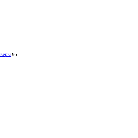
йверы
95