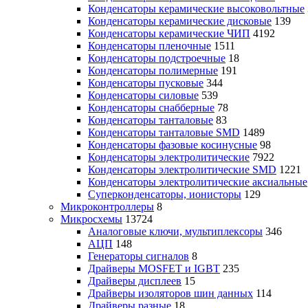
Конденсаторы керамические высоковольтные
Конденсаторы керамические дисковые
139
Конденсаторы керамические ЧИП
4192
Конденсаторы пленочные
1511
Конденсаторы подстроечные
18
Конденсаторы полимерные
191
Конденсаторы пусковые
344
Конденсаторы силовые
539
Конденсаторы снабберные
78
Конденсаторы танталовые
83
Конденсаторы танталовые SMD
1489
Конденсаторы фазовые косинусные
98
Конденсаторы электролитические
7922
Конденсаторы электролитические SMD
1221
Конденсаторы электролитические аксиальные
Суперконденсаторы, ионисторы
129
Микроконтроллеры
8
Микросхемы
13724
Аналоговые ключи, мультиплексоры
346
АЦП
148
Генераторы сигналов
8
Драйверы MOSFET и IGBT
235
Драйверы дисплеев
15
Драйверы изоляторов шин данных
114
Драйверы разные
18