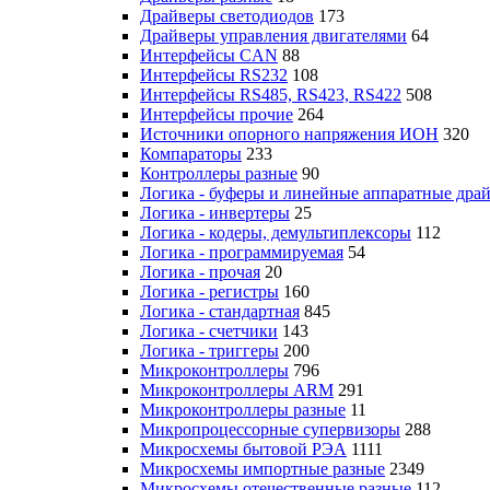
Драйверы светодиодов
173
Драйверы управления двигателями
64
Интерфейсы CAN
88
Интерфейсы RS232
108
Интерфейсы RS485, RS423, RS422
508
Интерфейсы прочие
264
Источники опорного напряжения ИОН
320
Компараторы
233
Контроллеры разные
90
Логика - буферы и линейные аппаратные дра
Логика - инвертеры
25
Логика - кодеры, демультиплексоры
112
Логика - программируемая
54
Логика - прочая
20
Логика - регистры
160
Логика - стандартная
845
Логика - счетчики
143
Логика - триггеры
200
Микроконтроллеры
796
Микроконтроллеры ARM
291
Микроконтроллеры разные
11
Микропроцессорные супервизоры
288
Микросхемы бытовой РЭА
1111
Микросхемы импортные разные
2349
Микросхемы отечественные разные
112