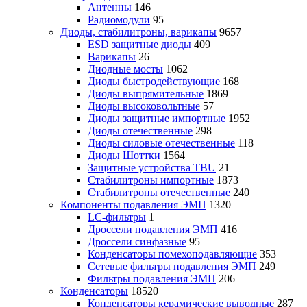
Антенны
146
Радиомодули
95
Диоды, стабилитроны, варикапы
9657
ESD защитные диоды
409
Варикапы
26
Диодные мосты
1062
Диоды быстродействующие
168
Диоды выпрямительные
1869
Диоды высоковольтные
57
Диоды защитные импортные
1952
Диоды отечественные
298
Диоды силовые отечественные
118
Диоды Шоттки
1564
Защитные устройства TBU
21
Стабилитроны импортные
1873
Стабилитроны отечественные
240
Компоненты подавления ЭМП
1320
LC-фильтры
1
Дроссели подавления ЭМП
416
Дроссели синфазные
95
Конденсаторы помехоподавляющие
353
Сетевые фильтры подавления ЭМП
249
Фильтры подавления ЭМП
206
Конденсаторы
18520
Конденсаторы керамические выводные
287