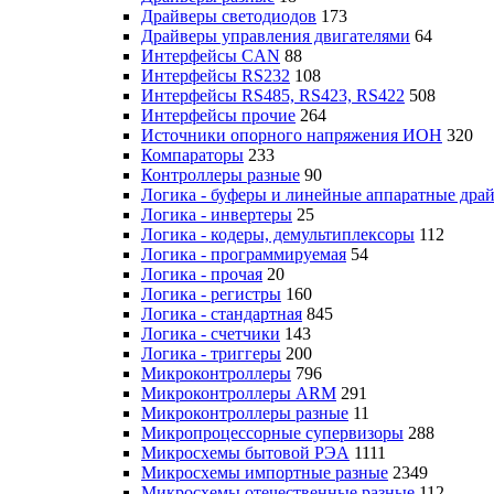
Драйверы светодиодов
173
Драйверы управления двигателями
64
Интерфейсы CAN
88
Интерфейсы RS232
108
Интерфейсы RS485, RS423, RS422
508
Интерфейсы прочие
264
Источники опорного напряжения ИОН
320
Компараторы
233
Контроллеры разные
90
Логика - буферы и линейные аппаратные дра
Логика - инвертеры
25
Логика - кодеры, демультиплексоры
112
Логика - программируемая
54
Логика - прочая
20
Логика - регистры
160
Логика - стандартная
845
Логика - счетчики
143
Логика - триггеры
200
Микроконтроллеры
796
Микроконтроллеры ARM
291
Микроконтроллеры разные
11
Микропроцессорные супервизоры
288
Микросхемы бытовой РЭА
1111
Микросхемы импортные разные
2349
Микросхемы отечественные разные
112