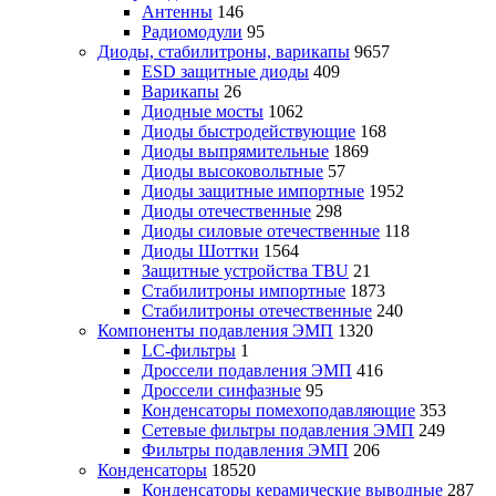
Антенны
146
Радиомодули
95
Диоды, стабилитроны, варикапы
9657
ESD защитные диоды
409
Варикапы
26
Диодные мосты
1062
Диоды быстродействующие
168
Диоды выпрямительные
1869
Диоды высоковольтные
57
Диоды защитные импортные
1952
Диоды отечественные
298
Диоды силовые отечественные
118
Диоды Шоттки
1564
Защитные устройства TBU
21
Стабилитроны импортные
1873
Стабилитроны отечественные
240
Компоненты подавления ЭМП
1320
LC-фильтры
1
Дроссели подавления ЭМП
416
Дроссели синфазные
95
Конденсаторы помехоподавляющие
353
Сетевые фильтры подавления ЭМП
249
Фильтры подавления ЭМП
206
Конденсаторы
18520
Конденсаторы керамические выводные
287