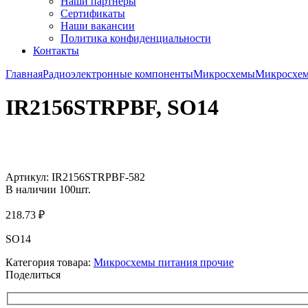
Наши партнёры
Сертификаты
Наши вакансии
Политика конфиденциальности
Контакты
Главная
Радиоэлектронные компоненты
Микросхемы
Микросхем
IR2156STRPBF, SO14
Увеличить
Артикул:
IR2156STRPBF-582
В наличии
100
шт.
218.73
₽
SO14
Категория товара:
Микросхемы питания прочие
Поделиться