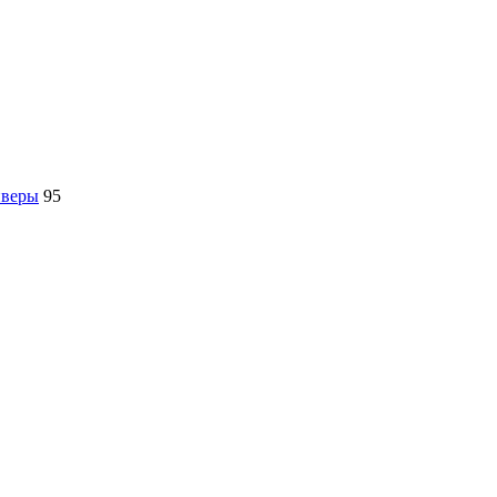
йверы
95