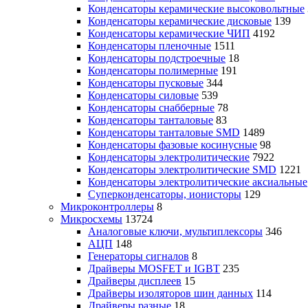
Конденсаторы керамические высоковольтные
Конденсаторы керамические дисковые
139
Конденсаторы керамические ЧИП
4192
Конденсаторы пленочные
1511
Конденсаторы подстроечные
18
Конденсаторы полимерные
191
Конденсаторы пусковые
344
Конденсаторы силовые
539
Конденсаторы снабберные
78
Конденсаторы танталовые
83
Конденсаторы танталовые SMD
1489
Конденсаторы фазовые косинусные
98
Конденсаторы электролитические
7922
Конденсаторы электролитические SMD
1221
Конденсаторы электролитические аксиальные
Суперконденсаторы, ионисторы
129
Микроконтроллеры
8
Микросхемы
13724
Аналоговые ключи, мультиплексоры
346
АЦП
148
Генераторы сигналов
8
Драйверы MOSFET и IGBT
235
Драйверы дисплеев
15
Драйверы изоляторов шин данных
114
Драйверы разные
18