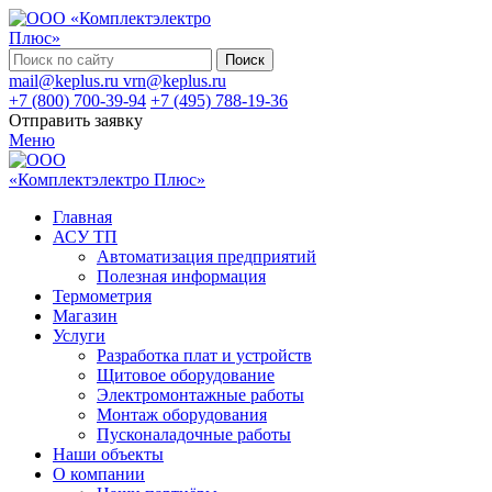
Поиск
mail@keplus.ru
vrn@keplus.ru
+7 (800) 700-39-94
+7 (495) 788-19-36
Отправить заявку
Меню
Главная
АСУ ТП
Автоматизация предприятий
Полезная информация
Термометрия
Магазин
Услуги
Разработка плат и устройств
Щитовое оборудование
Электромонтажные работы
Монтаж оборудования
Пусконаладочные работы
Наши объекты
О компании