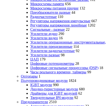
Микросхемы памяти
656
Микросхемы питания прочие
132
Преобразователи разные
44
Радиочастотные
110
Регуляторы напряжения импульсные
667
Регуляторы напряжения линейные
1202
Сигнальные - разные
22
Усилители аудио
290
Усилители видео
16
Усилители операционные, инструментальные
Усилители прецизионные
114
Усилители радиочастотные
92
Усилители разные
98
ЦАП
179
Цифровые потенциометры
28
Цифровые сигнальные процессоры (DSP)
18
Часы реального времени, таймеры
99
Оптопары
1
Полупроводниковые модули
1824
IGBT модули
990
Диодно-тиристорные модули
680
Драйверы для IGBT модулей
62
Твердотельные ВЧ модули
92
Предохранители
2510