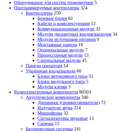
Оборудование для систем термометрии
5
Программируемые контроллеры
324
Контроллеры
250
Базовые блоки
82
Кабели и комплектующие
12
Коммуникационные модули
32
Модули дискретных входов/выходов
34
Модули источников питания
9
Монтажные панели
16
Опциональные модули
7
Процессорные модули
13
Специальные модули
45
Панели оператора
14
Удаленные входа/выхода
60
Блоки автономного типа
51
Блоки модульного типа
5
Модули клемм
3
Радиоэлектронные компоненты
80503
Акустические компоненты
346
Динамики (громкоговорители)
72
Излучатели звука
214
Микрофоны
32
Сигнализаторы звуковые
13
Сирены
15
Беспроводные системы
241