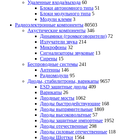
Удаленные входа/выхода
60
Блоки автономного типа
51
Блоки модульного типа
5
Модули клемм
3
Радиоэлектронные компоненты
80503
Акустические компоненты
346
Динамики (громкоговорители)
72
Излучатели звука
214
Микрофоны
32
Сигнализаторы звуковые
13
Сирены
15
Беспроводные системы
241
Антенны
146
Радиомодули
95
Диоды, стабилитроны, варикапы
9657
ESD защитные диоды
409
Варикапы
26
Диодные мосты
1062
Диоды быстродействующие
168
Диоды выпрямительные
1869
Диоды высоковольтные
57
Диоды защитные импортные
1952
Диоды отечественные
298
Диоды силовые отечественные
118
Диоды Шоттки
1564