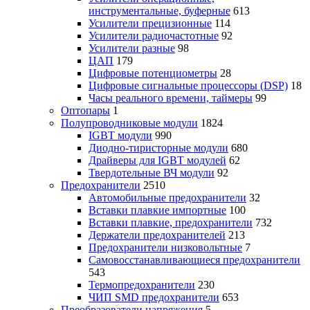
инструментальные, буферные
613
Усилители прецизионные
114
Усилители радиочастотные
92
Усилители разные
98
ЦАП
179
Цифровые потенциометры
28
Цифровые сигнальные процессоры (DSP)
18
Часы реального времени, таймеры
99
Оптопары
1
Полупроводниковые модули
1824
IGBT модули
990
Диодно-тиристорные модули
680
Драйверы для IGBT модулей
62
Твердотельные ВЧ модули
92
Предохранители
2510
Автомобильные предохранители
32
Вставки плавкие импортные
100
Вставки плавкие, предохранители
732
Держатели предохранителей
213
Предохранители низковольтные
7
Самовосстанавливающиеся предохранители
543
Термопредохранители
230
ЧИП SMD предохранители
653
Преобразователи напряжения
5