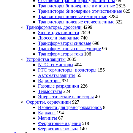
Составные транзисторы Дарлингтона
68
Транзисторы биполярные импортные
2615
Транзисторы биполярные отечественные
625
Транзисторы полевые импортные
3284
Транзисторы полевые отечественные
322
Трансформаторы, дроссели
4299
Smd индуктивности
2659
Дроссели выводные
740
Трансформаторы силовые
698
Трансформаторы согласующие
96
Трансформаторы тока
106
Устройства защиты
2035
NTC термисторы
404
PTC термисторы, позисторы
155
Автоматы защиты
55
Варисторы
931
Газовые разрядники
226
Термостаты
224
Энергетические варисторы
40
Ферриты, сердечники
927
Изолента для трансформаторов
8
Каркасы
194
Магниты
67
Ферритовые изделия
518
Ферритовые кольца
140