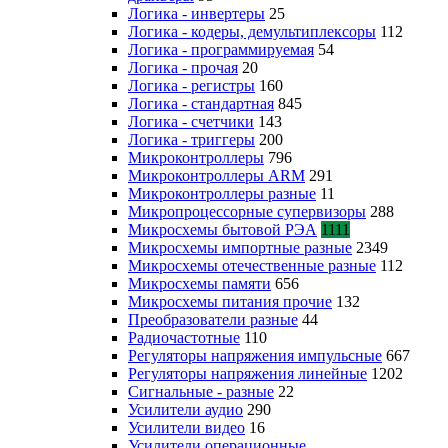
Логика - инвертеры
25
Логика - кодеры, демультиплексоры
112
Логика - программируемая
54
Логика - прочая
20
Логика - регистры
160
Логика - стандартная
845
Логика - счетчики
143
Логика - триггеры
200
Микроконтроллеры
796
Микроконтроллеры ARM
291
Микроконтроллеры разные
11
Микропроцессорные супервизоры
288
Микросхемы бытовой РЭА
1111
Микросхемы импортные разные
2349
Микросхемы отечественные разные
112
Микросхемы памяти
656
Микросхемы питания прочие
132
Преобразователи разные
44
Радиочастотные
110
Регуляторы напряжения импульсные
667
Регуляторы напряжения линейные
1202
Сигнальные - разные
22
Усилители аудио
290
Усилители видео
16
Усилители операционные,