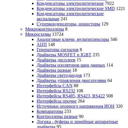
Конденсаторы электролитические
7922
Конденсаторы электролитические SMD
1221
Конденсаторы электролитические
аксиальные
241
Суперконденсаторы, ионисторы
129
Микроконтроллеры
8
Микросхемы
13724
Аналоговые ключи, мультиплексоры
346
АЦП
148
Генераторы сигналов
8
Драйверы MOSFET и IGBT
235
Драйверы дисплеев
15
Драйверы изоляторов шин данных
114
Драйверы разные
18
Драйверы светодиодов
173
Драйверы управления двигателями
64
Интерфейсы CAN
88
Интерфейсы RS232
108
Интерфейсы RS485, RS423, RS422
508
Интерфейсы прочие
264
Источники опорного напряжения ИОН
320
Компараторы
233
Контроллеры разные
90
Логика - буферы и линейные аппаратные
драйверы
95