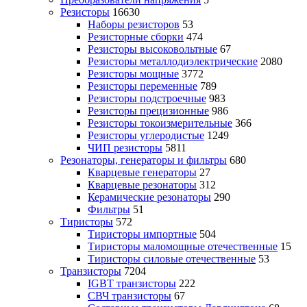
Резисторы
16630
Наборы резисторов
53
Резисторные сборки
474
Резисторы высоковольтные
67
Резисторы металлодиэлектрические
2080
Резисторы мощные
3772
Резисторы переменные
789
Резисторы подстроечные
983
Резисторы прецизионные
986
Резисторы токоизмерительные
366
Резисторы углеродистые
1249
ЧИП резисторы
5811
Резонаторы, генераторы и фильтры
680
Кварцевые генераторы
27
Кварцевые резонаторы
312
Керамические резонаторы
290
Фильтры
51
Тиристоры
572
Тиристоры импортные
504
Тиристоры маломощные отечественные
15
Тиристоры силовые отечественные
53
Транзисторы
7204
IGBT транзисторы
222
СВЧ транзисторы
67