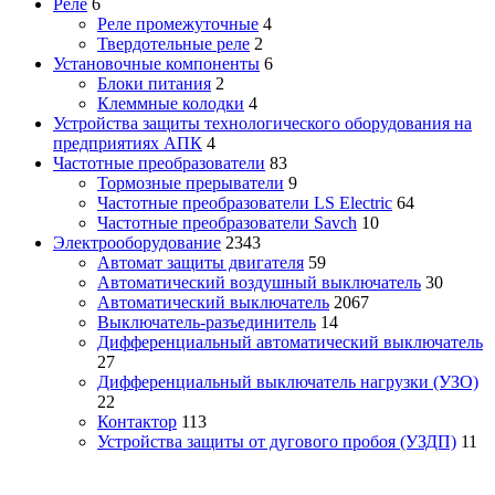
Реле
6
Реле промежуточные
4
Твердотельные реле
2
Установочные компоненты
6
Блоки питания
2
Клеммные колодки
4
Устройства защиты технологического оборудования на
предприятиях АПК
4
Частотные преобразователи
83
Тормозные прерыватели
9
Частотные преобразователи LS Electric
64
Частотные преобразователи Savch
10
Электрооборудование
2343
Автомат защиты двигателя
59
Автоматический воздушный выключатель
30
Автоматический выключатель
2067
Выключатель-разъединитель
14
Дифференциальный автоматический выключатель
27
Дифференциальный выключатель нагрузки (УЗО)
22
Контактор
113
Устройства защиты от дугового пробоя (УЗДП)
11