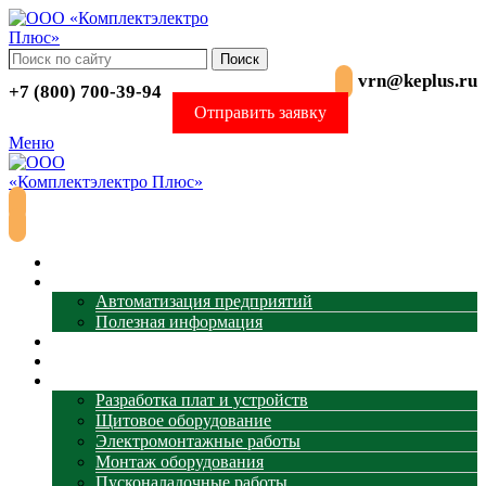
Поиск
vrn@keplus.ru
+7 (800) 700-39-94
Отправить заявку
Меню
Главная
АСУ ТП
Автоматизация предприятий
Полезная информация
Термометрия
Магазин
Услуги
Разработка плат и устройств
Щитовое оборудование
Электромонтажные работы
Монтаж оборудования
Пусконаладочные работы