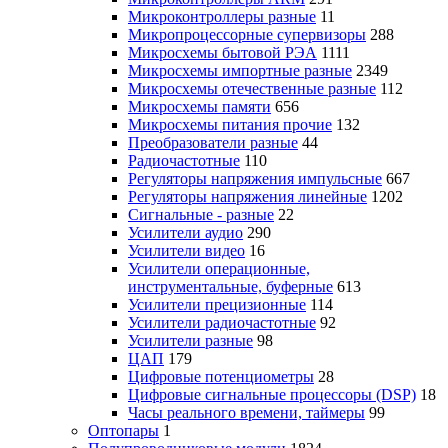
Микроконтроллеры разные
11
Микропроцессорные супервизоры
288
Микросхемы бытовой РЭА
1111
Микросхемы импортные разные
2349
Микросхемы отечественные разные
112
Микросхемы памяти
656
Микросхемы питания прочие
132
Преобразователи разные
44
Радиочастотные
110
Регуляторы напряжения импульсные
667
Регуляторы напряжения линейные
1202
Сигнальные - разные
22
Усилители аудио
290
Усилители видео
16
Усилители операционные,
инструментальные, буферные
613
Усилители прецизионные
114
Усилители радиочастотные
92
Усилители разные
98
ЦАП
179
Цифровые потенциометры
28
Цифровые сигнальные процессоры (DSP)
18
Часы реального времени, таймеры
99
Оптопары
1