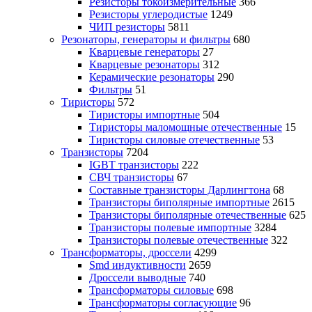
Резисторы токоизмерительные
366
Резисторы углеродистые
1249
ЧИП резисторы
5811
Резонаторы, генераторы и фильтры
680
Кварцевые генераторы
27
Кварцевые резонаторы
312
Керамические резонаторы
290
Фильтры
51
Тиристоры
572
Тиристоры импортные
504
Тиристоры маломощные отечественные
15
Тиристоры силовые отечественные
53
Транзисторы
7204
IGBT транзисторы
222
СВЧ транзисторы
67
Составные транзисторы Дарлингтона
68
Транзисторы биполярные импортные
2615
Транзисторы биполярные отечественные
625
Транзисторы полевые импортные
3284
Транзисторы полевые отечественные
322
Трансформаторы, дроссели
4299
Smd индуктивности
2659
Дроссели выводные
740
Трансформаторы силовые
698
Трансформаторы согласующие
96