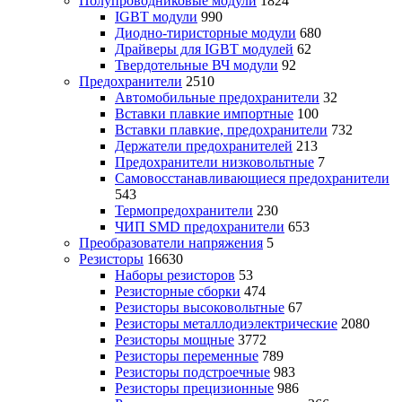
Полупроводниковые модули
1824
IGBT модули
990
Диодно-тиристорные модули
680
Драйверы для IGBT модулей
62
Твердотельные ВЧ модули
92
Предохранители
2510
Автомобильные предохранители
32
Вставки плавкие импортные
100
Вставки плавкие, предохранители
732
Держатели предохранителей
213
Предохранители низковольтные
7
Самовосстанавливающиеся предохранители
543
Термопредохранители
230
ЧИП SMD предохранители
653
Преобразователи напряжения
5
Резисторы
16630
Наборы резисторов
53
Резисторные сборки
474
Резисторы высоковольтные
67
Резисторы металлодиэлектрические
2080
Резисторы мощные
3772
Резисторы переменные
789
Резисторы подстроечные
983
Резисторы прецизионные
986