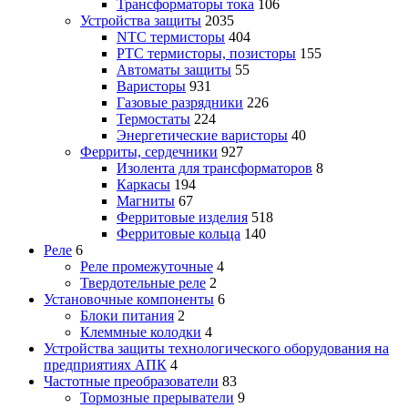
Трансформаторы тока
106
Устройства защиты
2035
NTC термисторы
404
PTC термисторы, позисторы
155
Автоматы защиты
55
Варисторы
931
Газовые разрядники
226
Термостаты
224
Энергетические варисторы
40
Ферриты, сердечники
927
Изолента для трансформаторов
8
Каркасы
194
Магниты
67
Ферритовые изделия
518
Ферритовые кольца
140
Реле
6
Реле промежуточные
4
Твердотельные реле
2
Установочные компоненты
6
Блоки питания
2
Клеммные колодки
4
Устройства защиты технологического оборудования на
предприятиях АПК
4
Частотные преобразователи
83
Тормозные прерыватели
9