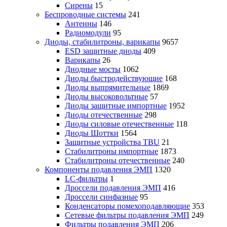
Сирены
15
Беспроводные системы
241
Антенны
146
Радиомодули
95
Диоды, стабилитроны, варикапы
9657
ESD защитные диоды
409
Варикапы
26
Диодные мосты
1062
Диоды быстродействующие
168
Диоды выпрямительные
1869
Диоды высоковольтные
57
Диоды защитные импортные
1952
Диоды отечественные
298
Диоды силовые отечественные
118
Диоды Шоттки
1564
Защитные устройства TBU
21
Стабилитроны импортные
1873
Стабилитроны отечественные
240
Компоненты подавления ЭМП
1320
LC-фильтры
1
Дроссели подавления ЭМП
416
Дроссели синфазные
95
Конденсаторы помехоподавляющие
353
Сетевые фильтры подавления ЭМП
249
Фильтры подавления ЭМП
206