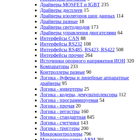
Драйверы MOSFET и IGBT
235
Драйверы дисплеев
15
Драйверы изоляторов шин данных
114
Драйверы разные
18
Драйверы светодиодов
173
Драйверы управления двигателями
64
Интерфейсы CAN
88
Интерфейсы RS232
108
Интерфейсы RS485, RS423, RS422
508
Интерфейсы прочие
264
Источники опорного напряжения ИОН
320
Компараторы
233
Контроллеры разные
90
Логика - буферы и линейные аппаратные
драйверы
95
Логика - инвертеры
25
Логика - кодеры, демультиплексоры
112
Логика - программируемая
54
Логика - прочая
20
Логика - регистры
160
Логика - стандартная
845
Логика - счетчики
143
Логика - триггеры
200
Микроконтроллеры
796
Микроконтроллеры ARM
291