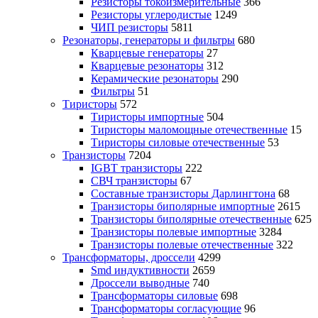
Резисторы токоизмерительные
366
Резисторы углеродистые
1249
ЧИП резисторы
5811
Резонаторы, генераторы и фильтры
680
Кварцевые генераторы
27
Кварцевые резонаторы
312
Керамические резонаторы
290
Фильтры
51
Тиристоры
572
Тиристоры импортные
504
Тиристоры маломощные отечественные
15
Тиристоры силовые отечественные
53
Транзисторы
7204
IGBT транзисторы
222
СВЧ транзисторы
67
Составные транзисторы Дарлингтона
68
Транзисторы биполярные импортные
2615
Транзисторы биполярные отечественные
625
Транзисторы полевые импортные
3284
Транзисторы полевые отечественные
322
Трансформаторы, дроссели
4299
Smd индуктивности
2659
Дроссели выводные
740
Трансформаторы силовые
698
Трансформаторы согласующие
96