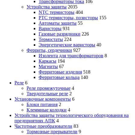
Трансформаторы тока
106
Устройства защиты
2035
NTC термисторы
404
PTC термисторы, позисторы
155
Автоматы защиты
55
Варисторы
931
Газовые разрядники
226
Термостаты
224
Энергетические варисторы
40
Ферриты, сердечники
927
Изолента для трансформаторов
8
Каркасы
194
Магниты
67
Ферритовые изделия
518
Ферритовые кольца
140
Реле
6
Реле промежуточные
4
Твердотельные реле
2
Установочные компоненты
6
Блоки питания
2
Клеммные колодки
4
Устройства защиты технологического оборудования на
предприятиях АПК
4
Частотные преобразователи
83
Тормозные прерыватели
9