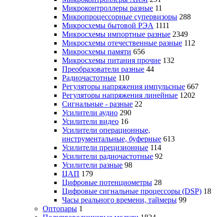
Микроконтроллеры разные
11
Микропроцессорные супервизоры
288
Микросхемы бытовой РЭА
1111
Микросхемы импортные разные
2349
Микросхемы отечественные разные
112
Микросхемы памяти
656
Микросхемы питания прочие
132
Преобразователи разные
44
Радиочастотные
110
Регуляторы напряжения импульсные
667
Регуляторы напряжения линейные
1202
Сигнальные - разные
22
Усилители аудио
290
Усилители видео
16
Усилители операционные,
инструментальные, буферные
613
Усилители прецизионные
114
Усилители радиочастотные
92
Усилители разные
98
ЦАП
179
Цифровые потенциометры
28
Цифровые сигнальные процессоры (DSP)
18
Часы реального времени, таймеры
99
Оптопары
1