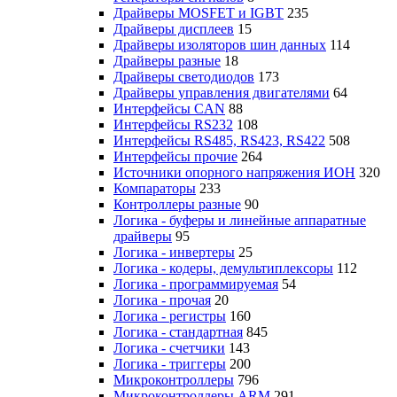
Драйверы MOSFET и IGBT
235
Драйверы дисплеев
15
Драйверы изоляторов шин данных
114
Драйверы разные
18
Драйверы светодиодов
173
Драйверы управления двигателями
64
Интерфейсы CAN
88
Интерфейсы RS232
108
Интерфейсы RS485, RS423, RS422
508
Интерфейсы прочие
264
Источники опорного напряжения ИОН
320
Компараторы
233
Контроллеры разные
90
Логика - буферы и линейные аппаратные
драйверы
95
Логика - инвертеры
25
Логика - кодеры, демультиплексоры
112
Логика - программируемая
54
Логика - прочая
20
Логика - регистры
160
Логика - стандартная
845
Логика - счетчики
143
Логика - триггеры
200
Микроконтроллеры
796
Микроконтроллеры ARM
291