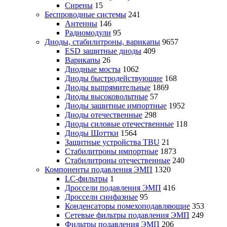
Сирены
15
Беспроводные системы
241
Антенны
146
Радиомодули
95
Диоды, стабилитроны, варикапы
9657
ESD защитные диоды
409
Варикапы
26
Диодные мосты
1062
Диоды быстродействующие
168
Диоды выпрямительные
1869
Диоды высоковольтные
57
Диоды защитные импортные
1952
Диоды отечественные
298
Диоды силовые отечественные
118
Диоды Шоттки
1564
Защитные устройства TBU
21
Стабилитроны импортные
1873
Стабилитроны отечественные
240
Компоненты подавления ЭМП
1320
LC-фильтры
1
Дроссели подавления ЭМП
416
Дроссели синфазные
95
Конденсаторы помехоподавляющие
353
Сетевые фильтры подавления ЭМП
249
Фильтры подавления ЭМП
206