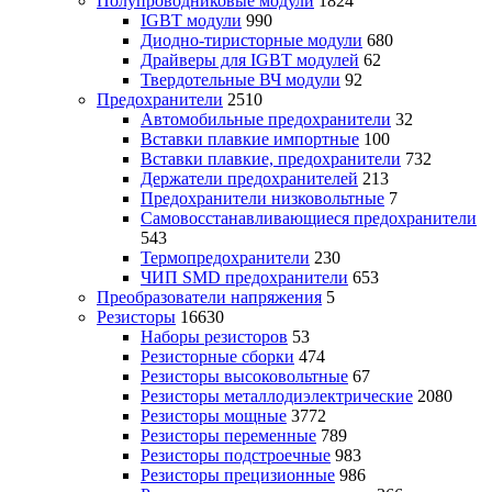
Полупроводниковые модули
1824
IGBT модули
990
Диодно-тиристорные модули
680
Драйверы для IGBT модулей
62
Твердотельные ВЧ модули
92
Предохранители
2510
Автомобильные предохранители
32
Вставки плавкие импортные
100
Вставки плавкие, предохранители
732
Держатели предохранителей
213
Предохранители низковольтные
7
Самовосстанавливающиеся предохранители
543
Термопредохранители
230
ЧИП SMD предохранители
653
Преобразователи напряжения
5
Резисторы
16630
Наборы резисторов
53
Резисторные сборки
474
Резисторы высоковольтные
67
Резисторы металлодиэлектрические
2080
Резисторы мощные
3772
Резисторы переменные
789
Резисторы подстроечные
983
Резисторы прецизионные
986