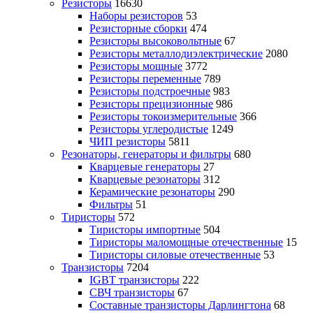
Резисторы
16630
Наборы резисторов
53
Резисторные сборки
474
Резисторы высоковольтные
67
Резисторы металлодиэлектрические
2080
Резисторы мощные
3772
Резисторы переменные
789
Резисторы подстроечные
983
Резисторы прецизионные
986
Резисторы токоизмерительные
366
Резисторы углеродистые
1249
ЧИП резисторы
5811
Резонаторы, генераторы и фильтры
680
Кварцевые генераторы
27
Кварцевые резонаторы
312
Керамические резонаторы
290
Фильтры
51
Тиристоры
572
Тиристоры импортные
504
Тиристоры маломощные отечественные
15
Тиристоры силовые отечественные
53
Транзисторы
7204
IGBT транзисторы
222
СВЧ транзисторы
67
Составные транзисторы Дарлингтона
68