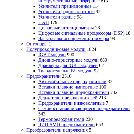
инструментальные, буферные
613
Усилители прецизионные
114
Усилители радиочастотные
92
Усилители разные
98
ЦАП
179
Цифровые потенциометры
28
Цифровые сигнальные процессоры (DSP)
18
Часы реального времени, таймеры
99
Оптопары
1
Полупроводниковые модули
1824
IGBT модули
990
Диодно-тиристорные модули
680
Драйверы для IGBT модулей
62
Твердотельные ВЧ модули
92
Предохранители
2510
Автомобильные предохранители
32
Вставки плавкие импортные
100
Вставки плавкие, предохранители
732
Держатели предохранителей
213
Предохранители низковольтные
7
Самовосстанавливающиеся предохранители
543
Термопредохранители
230
ЧИП SMD предохранители
653
Преобразователи напряжения
5