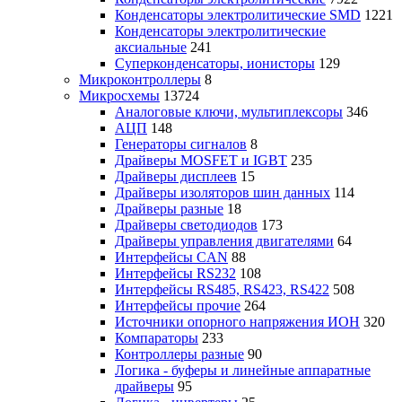
Конденсаторы электролитические SMD
1221
Конденсаторы электролитические
аксиальные
241
Суперконденсаторы, ионисторы
129
Микроконтроллеры
8
Микросхемы
13724
Аналоговые ключи, мультиплексоры
346
АЦП
148
Генераторы сигналов
8
Драйверы MOSFET и IGBT
235
Драйверы дисплеев
15
Драйверы изоляторов шин данных
114
Драйверы разные
18
Драйверы светодиодов
173
Драйверы управления двигателями
64
Интерфейсы CAN
88
Интерфейсы RS232
108
Интерфейсы RS485, RS423, RS422
508
Интерфейсы прочие
264
Источники опорного напряжения ИОН
320
Компараторы
233
Контроллеры разные
90
Логика - буферы и линейные аппаратные
драйверы
95