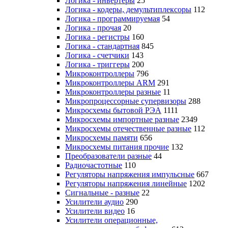
Логика - инвертеры
25
Логика - кодеры, демультиплексоры
112
Логика - программируемая
54
Логика - прочая
20
Логика - регистры
160
Логика - стандартная
845
Логика - счетчики
143
Логика - триггеры
200
Микроконтроллеры
796
Микроконтроллеры ARM
291
Микроконтроллеры разные
11
Микропроцессорные супервизоры
288
Микросхемы бытовой РЭА
1111
Микросхемы импортные разные
2349
Микросхемы отечественные разные
112
Микросхемы памяти
656
Микросхемы питания прочие
132
Преобразователи разные
44
Радиочастотные
110
Регуляторы напряжения импульсные
667
Регуляторы напряжения линейные
1202
Сигнальные - разные
22
Усилители аудио
290
Усилители видео
16
Усилители операционные,