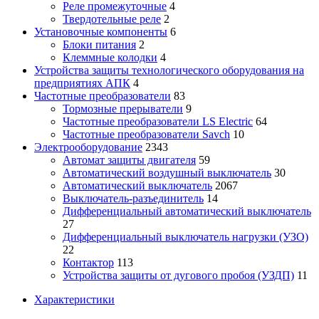
Реле промежуточные
4
Твердотельные реле
2
Установочные компоненты
6
Блоки питания
2
Клеммные колодки
4
Устройства защиты технологического оборудования на
предприятиях АПК
4
Частотные преобразователи
83
Тормозные прерыватели
9
Частотные преобразователи LS Electric
64
Частотные преобразователи Savch
10
Электрооборудование
2343
Автомат защиты двигателя
59
Автоматический воздушный выключатель
30
Автоматический выключатель
2067
Выключатель-разъединитель
14
Дифференциальный автоматический выключатель
27
Дифференциальный выключатель нагрузки (УЗО)
22
Контактор
113
Устройства защиты от дугового пробоя (УЗДП)
11
Характеристики