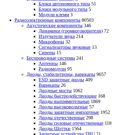
Блоки автономного типа
51
Блоки модульного типа
5
Модули клемм
3
Радиоэлектронные компоненты
80503
Акустические компоненты
346
Динамики (громкоговорители)
72
Излучатели звука
214
Микрофоны
32
Сигнализаторы звуковые
13
Сирены
15
Беспроводные системы
241
Антенны
146
Радиомодули
95
Диоды, стабилитроны, варикапы
9657
ESD защитные диоды
409
Варикапы
26
Диодные мосты
1062
Диоды быстродействующие
168
Диоды выпрямительные
1869
Диоды высоковольтные
57
Диоды защитные импортные
1952
Диоды отечественные
298
Диоды силовые отечественные
118
Диоды Шоттки
1564
Защитные устройства TBU
21