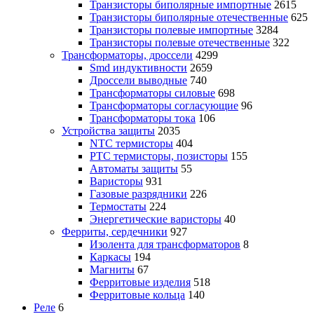
Транзисторы биполярные импортные
2615
Транзисторы биполярные отечественные
625
Транзисторы полевые импортные
3284
Транзисторы полевые отечественные
322
Трансформаторы, дроссели
4299
Smd индуктивности
2659
Дроссели выводные
740
Трансформаторы силовые
698
Трансформаторы согласующие
96
Трансформаторы тока
106
Устройства защиты
2035
NTC термисторы
404
PTC термисторы, позисторы
155
Автоматы защиты
55
Варисторы
931
Газовые разрядники
226
Термостаты
224
Энергетические варисторы
40
Ферриты, сердечники
927
Изолента для трансформаторов
8
Каркасы
194
Магниты
67
Ферритовые изделия
518
Ферритовые кольца
140
Реле
6