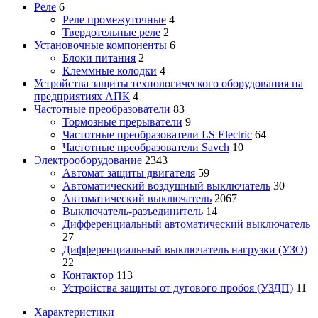
Реле
6
Реле промежуточные
4
Твердотельные реле
2
Установочные компоненты
6
Блоки питания
2
Клеммные колодки
4
Устройства защиты технологического оборудования на
предприятиях АПК
4
Частотные преобразователи
83
Тормозные прерыватели
9
Частотные преобразователи LS Electric
64
Частотные преобразователи Savch
10
Электрооборудование
2343
Автомат защиты двигателя
59
Автоматический воздушный выключатель
30
Автоматический выключатель
2067
Выключатель-разъединитель
14
Дифференциальный автоматический выключатель
27
Дифференциальный выключатель нагрузки (УЗО)
22
Контактор
113
Устройства защиты от дугового пробоя (УЗДП)
11
Характеристики