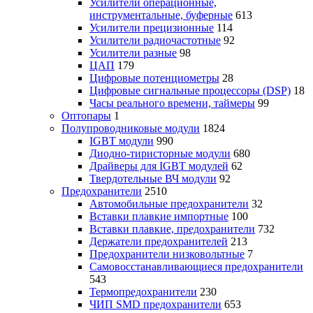
Усилители операционные,
инструментальные, буферные
613
Усилители прецизионные
114
Усилители радиочастотные
92
Усилители разные
98
ЦАП
179
Цифровые потенциометры
28
Цифровые сигнальные процессоры (DSP)
18
Часы реального времени, таймеры
99
Оптопары
1
Полупроводниковые модули
1824
IGBT модули
990
Диодно-тиристорные модули
680
Драйверы для IGBT модулей
62
Твердотельные ВЧ модули
92
Предохранители
2510
Автомобильные предохранители
32
Вставки плавкие импортные
100
Вставки плавкие, предохранители
732
Держатели предохранителей
213
Предохранители низковольтные
7
Самовосстанавливающиеся предохранители
543
Термопредохранители
230
ЧИП SMD предохранители
653