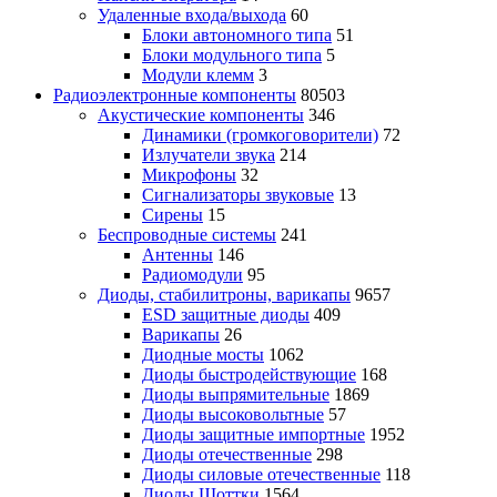
Удаленные входа/выхода
60
Блоки автономного типа
51
Блоки модульного типа
5
Модули клемм
3
Радиоэлектронные компоненты
80503
Акустические компоненты
346
Динамики (громкоговорители)
72
Излучатели звука
214
Микрофоны
32
Сигнализаторы звуковые
13
Сирены
15
Беспроводные системы
241
Антенны
146
Радиомодули
95
Диоды, стабилитроны, варикапы
9657
ESD защитные диоды
409
Варикапы
26
Диодные мосты
1062
Диоды быстродействующие
168
Диоды выпрямительные
1869
Диоды высоковольтные
57
Диоды защитные импортные
1952
Диоды отечественные
298
Диоды силовые отечественные
118
Диоды Шоттки
1564