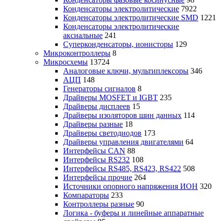
Конденсаторы электролитические
7922
Конденсаторы электролитические SMD
1221
Конденсаторы электролитические
аксиальные
241
Суперконденсаторы, ионисторы
129
Микроконтроллеры
8
Микросхемы
13724
Аналоговые ключи, мультиплексоры
346
АЦП
148
Генераторы сигналов
8
Драйверы MOSFET и IGBT
235
Драйверы дисплеев
15
Драйверы изоляторов шин данных
114
Драйверы разные
18
Драйверы светодиодов
173
Драйверы управления двигателями
64
Интерфейсы CAN
88
Интерфейсы RS232
108
Интерфейсы RS485, RS423, RS422
508
Интерфейсы прочие
264
Источники опорного напряжения ИОН
320
Компараторы
233
Контроллеры разные
90
Логика - буферы и линейные аппаратные