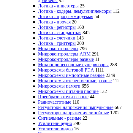
драйверы
95
Логика - инвертеры
25
Логика - кодеры, демультиплексоры
112
Логика - программируемая
54
Логика - прочая
20
Логика - регистры
160
Логика - стандартная
845
Логика - счетчики
143
Логика - триггеры
200
Микроконтроллеры
796
Микроконтроллеры ARM
291
Микроконтроллеры разные
11
Микропроцессорные супервизоры
288
Микросхемы бытовой РЭА
1111
Микросхемы импортные разные
2349
Микросхемы отечественные разные
112
Микросхемы памяти
656
Микросхемы питания прочие
132
Преобразователи разные
44
Радиочастотные
110
Регуляторы напряжения импульсные
667
Регуляторы напряжения линейные
1202
Сигнальные - разные
22
Усилители аудио
290
Усилители видео
16