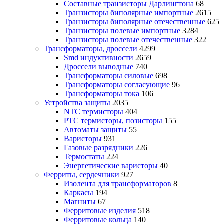
Составные транзисторы Дарлингтона
68
Транзисторы биполярные импортные
2615
Транзисторы биполярные отечественные
625
Транзисторы полевые импортные
3284
Транзисторы полевые отечественные
322
Трансформаторы, дроссели
4299
Smd индуктивности
2659
Дроссели выводные
740
Трансформаторы силовые
698
Трансформаторы согласующие
96
Трансформаторы тока
106
Устройства защиты
2035
NTC термисторы
404
PTC термисторы, позисторы
155
Автоматы защиты
55
Варисторы
931
Газовые разрядники
226
Термостаты
224
Энергетические варисторы
40
Ферриты, сердечники
927
Изолента для трансформаторов
8
Каркасы
194
Магниты
67
Ферритовые изделия
518
Ферритовые кольца
140