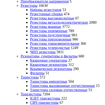
Преобразователи напряжения
5
Резисторы
16630
Наборы резисторов
53
Резисторные сборки
474
Резисторы высоковольтные
67
Резисторы металлодиэлектрические
2080
Резисторы мощные
3772
Резисторы переменные
789
Резисторы подстроечные
983
Резисторы прецизионные
986
Резисторы токоизмерительные
366
Резисторы углеродистые
1249
ЧИП резисторы
5811
Резонаторы, генераторы и фильтры
680
Кварцевые генераторы
27
Кварцевые резонаторы
312
Керамические резонаторы
290
Фильтры
51
Тиристоры
572
Тиристоры импортные
504
Тиристоры маломощные отечественные
15
Тиристоры силовые отечественные
53
Транзисторы
7204
IGBT транзисторы
222
СВЧ транзисторы
67