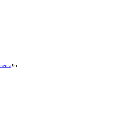
йверы
95