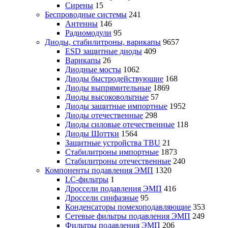
Сирены
15
Беспроводные системы
241
Антенны
146
Радиомодули
95
Диоды, стабилитроны, варикапы
9657
ESD защитные диоды
409
Варикапы
26
Диодные мосты
1062
Диоды быстродействующие
168
Диоды выпрямительные
1869
Диоды высоковольтные
57
Диоды защитные импортные
1952
Диоды отечественные
298
Диоды силовые отечественные
118
Диоды Шоттки
1564
Защитные устройства TBU
21
Стабилитроны импортные
1873
Стабилитроны отечественные
240
Компоненты подавления ЭМП
1320
LC-фильтры
1
Дроссели подавления ЭМП
416
Дроссели синфазные
95
Конденсаторы помехоподавляющие
353
Сетевые фильтры подавления ЭМП
249
Фильтры подавления ЭМП
206