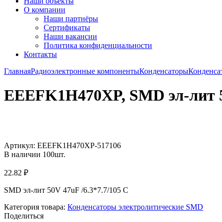
Наши объекты
О компании
Наши партнёры
Сертификаты
Наши вакансии
Политика конфиденциальности
Контакты
Главная
Радиоэлектронные компоненты
Конденсаторы
Конденса
EEEFK1H470XP, SMD эл-лит 50
Увеличить
Артикул:
EEEFK1H470XP-517106
В наличии
100
шт.
22.82
₽
SMD эл-лит 50V 47uF /6.3*7.7/105 C
Категория товара:
Конденсаторы электролитические SMD
Поделиться