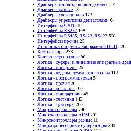
Драйверы изоляторов шин данных
114
Драйверы разные
18
Драйверы светодиодов
173
Драйверы управления двигателями
64
Интерфейсы CAN
88
Интерфейсы RS232
108
Интерфейсы RS485, RS423, RS422
508
Интерфейсы прочие
264
Источники опорного напряжения ИОН
320
Компараторы
233
Контроллеры разные
90
Логика - буферы и линейные аппаратные дра
Логика - инвертеры
25
Логика - кодеры, демультиплексоры
112
Логика - программируемая
54
Логика - прочая
20
Логика - регистры
160
Логика - стандартная
845
Логика - счетчики
143
Логика - триггеры
200
Микроконтроллеры
796
Микроконтроллеры ARM
291
Микроконтроллеры разные
11
Микропроцессорные супервизоры
288
Микросхемы бытовой РЭА
1111