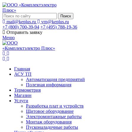
Поиск
mail@keplus.ru
vrn@keplus.ru
+7 (800) 700-39-94
+7 (495) 788-19-36
Отправить заявку
Меню
Главная
АСУ ТП
Автоматизация предприятий
Полезная информация
Термометрия
Магазин
Услуги
Разработка плат и устройств
Щитовое оборудование
Электромонтажные работы
Монтаж оборудования
Пусконаладочные работы