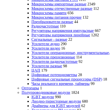
Микросхемы импортные разные
2349
Микросхемы отечественные разные
112
Микросхемы памяти
656
Микросхемы питания прочие
132
Преобразователи разные
44
Радиочастотные
110
Регуляторы напряжения импульсные
667
Регуляторы напряжения линейные
1202
Сигнальные - разные
22
Усилители аудио
290
Усилители видео
16
Усилители операционные, инструментальные
Усилители прецизионные
114
Усилители радиочастотные
92
Усилители разные
98
ЦАП
179
Цифровые потенциометры
28
Цифровые сигнальные процессоры (DSP)
18
Часы реального времени, таймеры
99
Оптопары
1
Полупроводниковые модули
1824
IGBT модули
990
Диодно-тиристорные модули
680
Драйверы для IGBT модулей
62