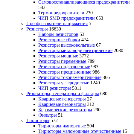
Самовосстанавливающиеся предохранители
543
Термопредохранители
230
ЧИП SMD предохранители
653
Преобразователи напряжения
5
Резисторы
16630
Наборы резисторов
53
Резисторные сборки
474
Резисторы высоковольтные
67
Резисторы металлодиэлектрические
2080
Резисторы мощные
3772
Резисторы переменные
789
Резисторы подстроечные
983
Резисторы прецизионные
986
Резисторы токоизмерительные
366
Резисторы углеродистые
1249
ЧИП резисторы
5811
Резонаторы, генераторы и фильтры
680
Кварцевые генераторы
27
Кварцевые резонаторы
312
Керамические резонаторы
290
Фильтры
51
Тиристоры
572
Тиристоры импортные
504
Тиристоры маломощные отечественные
15