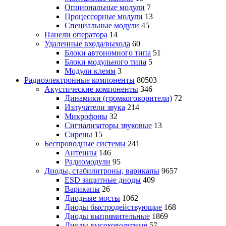
Опциональные модули
7
Процессорные модули
13
Специальные модули
45
Панели оператора
14
Удаленные входа/выхода
60
Блоки автономного типа
51
Блоки модульного типа
5
Модули клемм
3
Радиоэлектронные компоненты
80503
Акустические компоненты
346
Динамики (громкоговорители)
72
Излучатели звука
214
Микрофоны
32
Сигнализаторы звуковые
13
Сирены
15
Беспроводные системы
241
Антенны
146
Радиомодули
95
Диоды, стабилитроны, варикапы
9657
ESD защитные диоды
409
Варикапы
26
Диодные мосты
1062
Диоды быстродействующие
168
Диоды выпрямительные
1869
Диоды высоковольтные
57