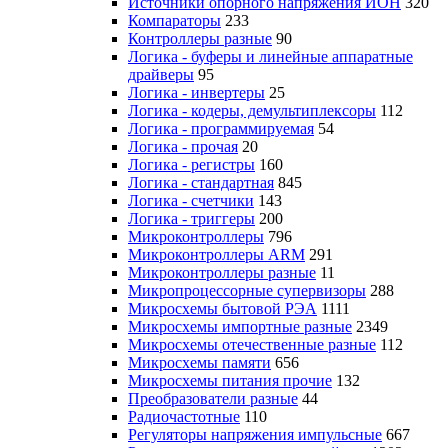
Источники опорного напряжения ИОН
320
Компараторы
233
Контроллеры разные
90
Логика - буферы и линейные аппаратные
драйверы
95
Логика - инвертеры
25
Логика - кодеры, демультиплексоры
112
Логика - программируемая
54
Логика - прочая
20
Логика - регистры
160
Логика - стандартная
845
Логика - счетчики
143
Логика - триггеры
200
Микроконтроллеры
796
Микроконтроллеры ARM
291
Микроконтроллеры разные
11
Микропроцессорные супервизоры
288
Микросхемы бытовой РЭА
1111
Микросхемы импортные разные
2349
Микросхемы отечественные разные
112
Микросхемы памяти
656
Микросхемы питания прочие
132
Преобразователи разные
44
Радиочастотные
110
Регуляторы напряжения импульсные
667