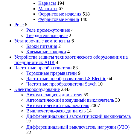
Каркасы
194
Магниты
67
Ферритовые изделия
518
Ферритовые кольца
140
Реле
6
Реле промежуточные
4
Твердотельные реле
2
Установочные компоненты
6
Блоки питания
2
Клеммные колодки
4
Устройства защиты технологического оборудования на
предприятиях АПК
4
Частотные преобразователи
83
Тормозные прерыватели
9
Частотные преобразователи LS Electric
64
Частотные преобразователи Savch
10
Электрооборудование
2343
Автомат защиты двигателя
59
Автоматический воздушный выключатель
30
Автоматический выключатель
2067
Выключатель-разъединитель
14
Дифференциальный автоматический выключатель
27
Дифференциальный выключатель нагрузки (УЗО)
22