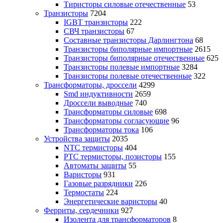
Тиристоры силовые отечественные
53
Транзисторы
7204
IGBT транзисторы
222
СВЧ транзисторы
67
Составные транзисторы Дарлингтона
68
Транзисторы биполярные импортные
2615
Транзисторы биполярные отечественные
625
Транзисторы полевые импортные
3284
Транзисторы полевые отечественные
322
Трансформаторы, дроссели
4299
Smd индуктивности
2659
Дроссели выводные
740
Трансформаторы силовые
698
Трансформаторы согласующие
96
Трансформаторы тока
106
Устройства защиты
2035
NTC термисторы
404
PTC термисторы, позисторы
155
Автоматы защиты
55
Варисторы
931
Газовые разрядники
226
Термостаты
224
Энергетические варисторы
40
Ферриты, сердечники
927
Изолента для трансформаторов
8