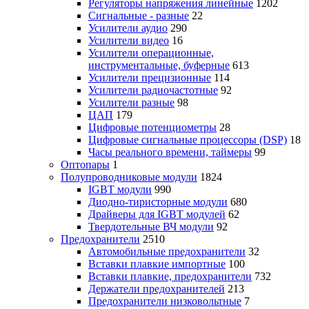
Регуляторы напряжения линейные
1202
Сигнальные - разные
22
Усилители аудио
290
Усилители видео
16
Усилители операционные,
инструментальные, буферные
613
Усилители прецизионные
114
Усилители радиочастотные
92
Усилители разные
98
ЦАП
179
Цифровые потенциометры
28
Цифровые сигнальные процессоры (DSP)
18
Часы реального времени, таймеры
99
Оптопары
1
Полупроводниковые модули
1824
IGBT модули
990
Диодно-тиристорные модули
680
Драйверы для IGBT модулей
62
Твердотельные ВЧ модули
92
Предохранители
2510
Автомобильные предохранители
32
Вставки плавкие импортные
100
Вставки плавкие, предохранители
732
Держатели предохранителей
213
Предохранители низковольтные
7