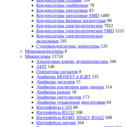
Конденсаторы силовые
539
Конденсаторы снабберные
78
Конденсаторы танталовые
83
Конденсаторы танталовые SMD
1489
Конденсаторы фазовые косинусные
98
Конденсаторы электролитические
7922
Конденсаторы электролитические SMD
1221
Конденсаторы электролитические
аксиальные
241
Суперконденсаторы, ионисторы
129
Микроконтроллеры
8
Микросхемы
13724
Аналоговые ключи, мультиплексоры
346
АЦП
148
Генераторы сигналов
8
Драйверы MOSFET и IGBT
235
Драйверы дисплеев
15
Драйверы изоляторов шин данных
114
Драйверы разные
18
Драйверы светодиодов
173
Драйверы управления двигателями
64
Интерфейсы CAN
88
Интерфейсы RS232
108
Интерфейсы RS485, RS423, RS422
508
Интерфейсы прочие
264