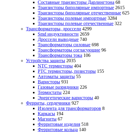
Составные транзисторы Дарлингтона
68
Транзисторы биполярные импортные
2615
Транзисторы биполярные отечественные
625
Транзисторы полевые импортные
3284
Транзисторы полевые отечественные
322
Трансформаторы, дроссели
4299
Smd индуктивности
2659
Дроссели выводные
740
Трансформаторы силовые
698
Трансформаторы согласующие
96
Трансформаторы тока
106
Устройства защиты
2035
NTC термисторы
404
PTC термисторы, позисторы
155
Автоматы защиты
55
Варисторы
931
Газовые разрядники
226
Термостаты
224
Энергетические варисторы
40
Ферриты, сердечники
927
Изолента для трансформаторов
8
Каркасы
194
Магниты
67
Ферритовые изделия
518
Ферритовые кольца
140