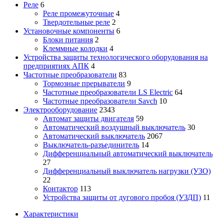
Реле
6
Реле промежуточные
4
Твердотельные реле
2
Установочные компоненты
6
Блоки питания
2
Клеммные колодки
4
Устройства защиты технологического оборудования на
предприятиях АПК
4
Частотные преобразователи
83
Тормозные прерыватели
9
Частотные преобразователи LS Electric
64
Частотные преобразователи Savch
10
Электрооборудование
2343
Автомат защиты двигателя
59
Автоматический воздушный выключатель
30
Автоматический выключатель
2067
Выключатель-разъединитель
14
Дифференциальный автоматический выключатель
27
Дифференциальный выключатель нагрузки (УЗО)
22
Контактор
113
Устройства защиты от дугового пробоя (УЗДП)
11
Характеристики