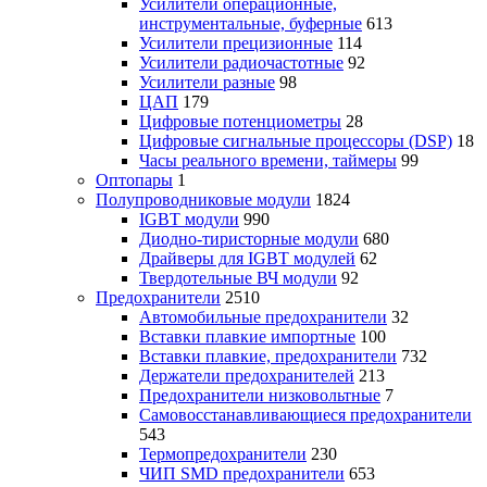
Усилители операционные,
инструментальные, буферные
613
Усилители прецизионные
114
Усилители радиочастотные
92
Усилители разные
98
ЦАП
179
Цифровые потенциометры
28
Цифровые сигнальные процессоры (DSP)
18
Часы реального времени, таймеры
99
Оптопары
1
Полупроводниковые модули
1824
IGBT модули
990
Диодно-тиристорные модули
680
Драйверы для IGBT модулей
62
Твердотельные ВЧ модули
92
Предохранители
2510
Автомобильные предохранители
32
Вставки плавкие импортные
100
Вставки плавкие, предохранители
732
Держатели предохранителей
213
Предохранители низковольтные
7
Самовосстанавливающиеся предохранители
543
Термопредохранители
230
ЧИП SMD предохранители
653