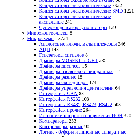
Конденсаторы электролитические
7922
Конденсаторы электролитические SMD
1221
Конденсаторы электролитические
аксиальные
241
Суперконденсаторы, ионисторы
129
Микроконтроллеры
8
Микросхемы
13724
Аналоговые ключи, мультиплексоры
346
АЦП
148
Генераторы сигналов
8
Драйверы MOSFET и IGBT
235
Драйверы дисплеев
15
Драйверы изоляторов шин данных
114
Драйверы разные
18
Драйверы светодиодов
173
Драйверы управления двигателями
64
Интерфейсы CAN
88
Интерфейсы RS232
108
Интерфейсы RS485, RS423, RS422
508
Интерфейсы прочие
264
Источники опорного напряжения ИОН
320
Компараторы
233
Контроллеры разные
90
Логика - буферы и линейные аппаратные