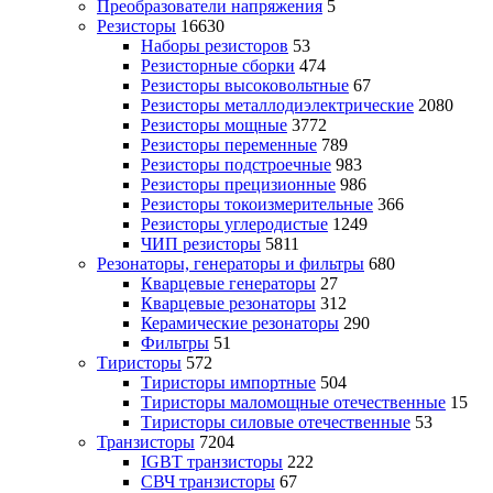
Преобразователи напряжения
5
Резисторы
16630
Наборы резисторов
53
Резисторные сборки
474
Резисторы высоковольтные
67
Резисторы металлодиэлектрические
2080
Резисторы мощные
3772
Резисторы переменные
789
Резисторы подстроечные
983
Резисторы прецизионные
986
Резисторы токоизмерительные
366
Резисторы углеродистые
1249
ЧИП резисторы
5811
Резонаторы, генераторы и фильтры
680
Кварцевые генераторы
27
Кварцевые резонаторы
312
Керамические резонаторы
290
Фильтры
51
Тиристоры
572
Тиристоры импортные
504
Тиристоры маломощные отечественные
15
Тиристоры силовые отечественные
53
Транзисторы
7204
IGBT транзисторы
222
СВЧ транзисторы
67