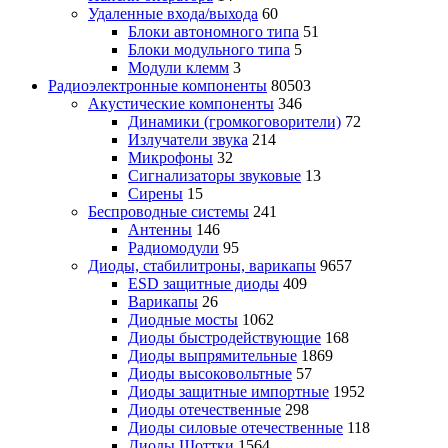
Удаленные входа/выхода
60
Блоки автономного типа
51
Блоки модульного типа
5
Модули клемм
3
Радиоэлектронные компоненты
80503
Акустические компоненты
346
Динамики (громкоговорители)
72
Излучатели звука
214
Микрофоны
32
Сигнализаторы звуковые
13
Сирены
15
Беспроводные системы
241
Антенны
146
Радиомодули
95
Диоды, стабилитроны, варикапы
9657
ESD защитные диоды
409
Варикапы
26
Диодные мосты
1062
Диоды быстродействующие
168
Диоды выпрямительные
1869
Диоды высоковольтные
57
Диоды защитные импортные
1952
Диоды отечественные
298
Диоды силовые отечественные
118
Диоды Шоттки
1564