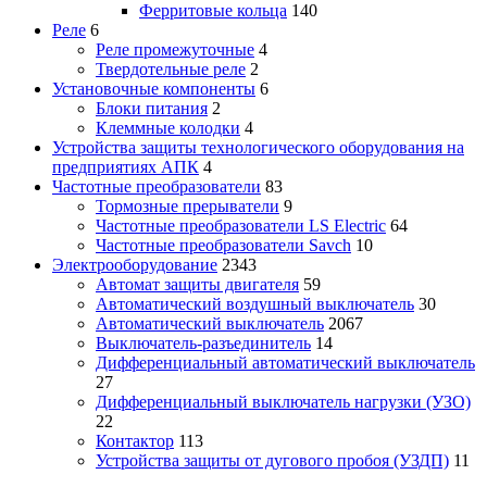
Ферритовые кольца
140
Реле
6
Реле промежуточные
4
Твердотельные реле
2
Установочные компоненты
6
Блоки питания
2
Клеммные колодки
4
Устройства защиты технологического оборудования на
предприятиях АПК
4
Частотные преобразователи
83
Тормозные прерыватели
9
Частотные преобразователи LS Electric
64
Частотные преобразователи Savch
10
Электрооборудование
2343
Автомат защиты двигателя
59
Автоматический воздушный выключатель
30
Автоматический выключатель
2067
Выключатель-разъединитель
14
Дифференциальный автоматический выключатель
27
Дифференциальный выключатель нагрузки (УЗО)
22
Контактор
113
Устройства защиты от дугового пробоя (УЗДП)
11