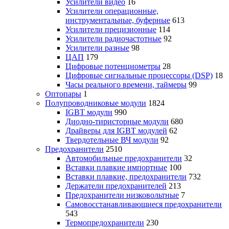
Усилители видео
16
Усилители операционные,
инструментальные, буферные
613
Усилители прецизионные
114
Усилители радиочастотные
92
Усилители разные
98
ЦАП
179
Цифровые потенциометры
28
Цифровые сигнальные процессоры (DSP)
18
Часы реального времени, таймеры
99
Оптопары
1
Полупроводниковые модули
1824
IGBT модули
990
Диодно-тиристорные модули
680
Драйверы для IGBT модулей
62
Твердотельные ВЧ модули
92
Предохранители
2510
Автомобильные предохранители
32
Вставки плавкие импортные
100
Вставки плавкие, предохранители
732
Держатели предохранителей
213
Предохранители низковольтные
7
Самовосстанавливающиеся предохранители
543
Термопредохранители
230