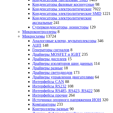
Конденсаторы фазовые косинусные
98
Конденсаторы электролитические
7922
Конденсаторы электролитические SMD
1221
Конденсаторы электролитические
аксиальные
241
Суперконденсаторы, ионисторы
129
Микроконтроллеры
8
Микросхемы
13724
Аналоговые ключи, мультиплексоры
346
АЦП
148
Генераторы сигналов
8
Драйверы MOSFET и IGBT
235
Драйверы дисплеев
15
Драйверы изоляторов шин данных
114
Драйверы разные
18
Драйверы светодиодов
173
Драйверы управления двигателями
64
Интерфейсы CAN
88
Интерфейсы RS232
108
Интерфейсы RS485, RS423, RS422
508
Интерфейсы прочие
264
Источники опорного напряжения ИОН
320
Компараторы
233
Контроллеры разные
90