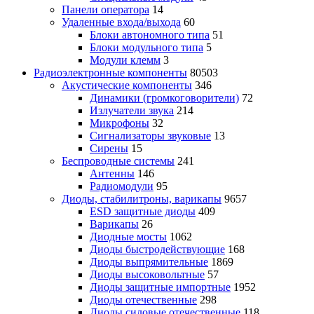
Панели оператора
14
Удаленные входа/выхода
60
Блоки автономного типа
51
Блоки модульного типа
5
Модули клемм
3
Радиоэлектронные компоненты
80503
Акустические компоненты
346
Динамики (громкоговорители)
72
Излучатели звука
214
Микрофоны
32
Сигнализаторы звуковые
13
Сирены
15
Беспроводные системы
241
Антенны
146
Радиомодули
95
Диоды, стабилитроны, варикапы
9657
ESD защитные диоды
409
Варикапы
26
Диодные мосты
1062
Диоды быстродействующие
168
Диоды выпрямительные
1869
Диоды высоковольтные
57
Диоды защитные импортные
1952
Диоды отечественные
298
Диоды силовые отечественные
118