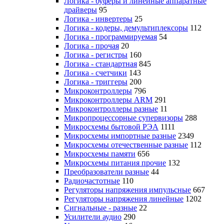
Логика - буферы и линейные аппаратные
драйверы
95
Логика - инвертеры
25
Логика - кодеры, демультиплексоры
112
Логика - программируемая
54
Логика - прочая
20
Логика - регистры
160
Логика - стандартная
845
Логика - счетчики
143
Логика - триггеры
200
Микроконтроллеры
796
Микроконтроллеры ARM
291
Микроконтроллеры разные
11
Микропроцессорные супервизоры
288
Микросхемы бытовой РЭА
1111
Микросхемы импортные разные
2349
Микросхемы отечественные разные
112
Микросхемы памяти
656
Микросхемы питания прочие
132
Преобразователи разные
44
Радиочастотные
110
Регуляторы напряжения импульсные
667
Регуляторы напряжения линейные
1202
Сигнальные - разные
22
Усилители аудио
290