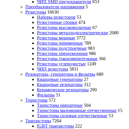
ЧИП SMD предохранители
653
Преобразователи напряжения
5
Резисторы
16630
Наборы резисторов
53
Резисторные сборки
474
Резисторы высоковольтные
67
Резисторы металлодиэлектрические
2080
Резисторы мощные
3772
Резисторы переменные
789
Резисторы подстроечные
983
Резисторы прецизионные
986
Резисторы токоизмерительные
366
Резисторы углеродистые
1249
ЧИП резисторы
5811
Резонаторы, генераторы и фильтры
680
Кварцевые генераторы
27
Кварцевые резонаторы
312
Керамические резонаторы
290
Фильтры
51
Тиристоры
572
Тиристоры импортные
504
Тиристоры маломощные отечественные
15
Тиристоры силовые отечественные
53
Транзисторы
7204
IGBT транзисторы
222