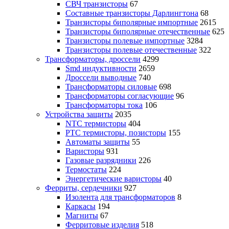
СВЧ транзисторы
67
Составные транзисторы Дарлингтона
68
Транзисторы биполярные импортные
2615
Транзисторы биполярные отечественные
625
Транзисторы полевые импортные
3284
Транзисторы полевые отечественные
322
Трансформаторы, дроссели
4299
Smd индуктивности
2659
Дроссели выводные
740
Трансформаторы силовые
698
Трансформаторы согласующие
96
Трансформаторы тока
106
Устройства защиты
2035
NTC термисторы
404
PTC термисторы, позисторы
155
Автоматы защиты
55
Варисторы
931
Газовые разрядники
226
Термостаты
224
Энергетические варисторы
40
Ферриты, сердечники
927
Изолента для трансформаторов
8
Каркасы
194
Магниты
67
Ферритовые изделия
518