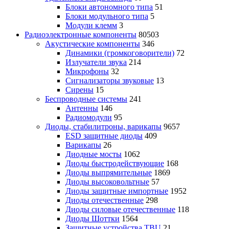
Блоки автономного типа
51
Блоки модульного типа
5
Модули клемм
3
Радиоэлектронные компоненты
80503
Акустические компоненты
346
Динамики (громкоговорители)
72
Излучатели звука
214
Микрофоны
32
Сигнализаторы звуковые
13
Сирены
15
Беспроводные системы
241
Антенны
146
Радиомодули
95
Диоды, стабилитроны, варикапы
9657
ESD защитные диоды
409
Варикапы
26
Диодные мосты
1062
Диоды быстродействующие
168
Диоды выпрямительные
1869
Диоды высоковольтные
57
Диоды защитные импортные
1952
Диоды отечественные
298
Диоды силовые отечественные
118
Диоды Шоттки
1564
Защитные устройства TBU
21