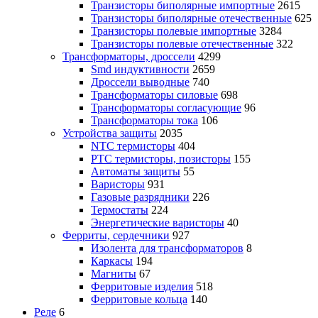
Транзисторы биполярные импортные
2615
Транзисторы биполярные отечественные
625
Транзисторы полевые импортные
3284
Транзисторы полевые отечественные
322
Трансформаторы, дроссели
4299
Smd индуктивности
2659
Дроссели выводные
740
Трансформаторы силовые
698
Трансформаторы согласующие
96
Трансформаторы тока
106
Устройства защиты
2035
NTC термисторы
404
PTC термисторы, позисторы
155
Автоматы защиты
55
Варисторы
931
Газовые разрядники
226
Термостаты
224
Энергетические варисторы
40
Ферриты, сердечники
927
Изолента для трансформаторов
8
Каркасы
194
Магниты
67
Ферритовые изделия
518
Ферритовые кольца
140
Реле
6