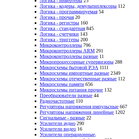
Логика - инвертеры
25
Логика - кодеры, демультиплексоры
112
Логика - программируемая
54
Логика - прочая
20
Логика - регистры
160
Логика - стандартная
845
Логика - счетчики
143
Логика - триггеры
200
Микроконтроллеры
796
Микроконтроллеры ARM
291
Микроконтроллеры разные
11
Микропроцессорные супервизоры
288
Микросхемы бытовой РЭА
1111
Микросхемы импортные разные
2349
Микросхемы отечественные разные
112
Микросхемы памяти
656
Микросхемы питания прочие
132
Преобразователи разные
44
Радиочастотные
110
Регуляторы напряжения импульсные
667
Регуляторы напряжения линейные
1202
Сигнальные - разные
22
Усилители аудио
290
Усилители видео
16
Усилители операционные,