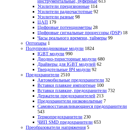
инструментальные, буферные
613
Усилители прецизионные
114
Усилители радиочастотные
92
Усилители разные
98
ЦАП
179
Цифровые потенциометры
28
Цифровые сигнальные процессоры (DSP)
18
Часы реального времени, таймеры
99
Оптопары
1
Полупроводниковые модули
1824
IGBT модули
990
Диодно-тиристорные модули
680
Драйверы для IGBT модулей
62
Твердотельные ВЧ модули
92
Предохранители
2510
Автомобильные предохранители
32
Вставки плавкие импортные
100
Вставки плавкие, предохранители
732
Держатели предохранителей
213
Предохранители низковольтные
7
Самовосстанавливающиеся предохранители
543
Термопредохранители
230
ЧИП SMD предохранители
653
Преобразователи напряжения
5