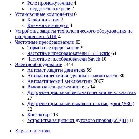
Реле промежуточные
4
Твердотельные реле
2
Установочные компоненты
6
Блоки питания
2
Клеммные колодки
4
Устройства защиты технологического оборудования на
предприятиях АПК
4
Частотные преобразователи
83
Тормозные прерыватели
9
Частотные преобразователи LS Electric
64
Частотные преобразователи Savch
10
Электрооборудование
2343
Автомат защиты двигателя
59
Автоматический воздушный выключатель
30
Автоматический выключатель
2067
Выключатель-разъединитель
14
Дифференциальный автоматический выключатель
27
Дифференциальный выключатель нагрузки (УЗО)
22
Контактор
113
Устройства защиты от дугового пробоя (УЗДП)
11
Характеристики