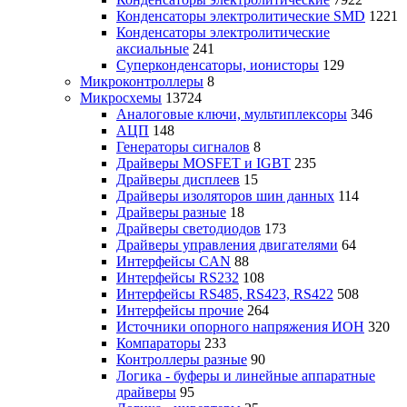
Конденсаторы электролитические SMD
1221
Конденсаторы электролитические
аксиальные
241
Суперконденсаторы, ионисторы
129
Микроконтроллеры
8
Микросхемы
13724
Аналоговые ключи, мультиплексоры
346
АЦП
148
Генераторы сигналов
8
Драйверы MOSFET и IGBT
235
Драйверы дисплеев
15
Драйверы изоляторов шин данных
114
Драйверы разные
18
Драйверы светодиодов
173
Драйверы управления двигателями
64
Интерфейсы CAN
88
Интерфейсы RS232
108
Интерфейсы RS485, RS423, RS422
508
Интерфейсы прочие
264
Источники опорного напряжения ИОН
320
Компараторы
233
Контроллеры разные
90
Логика - буферы и линейные аппаратные
драйверы
95