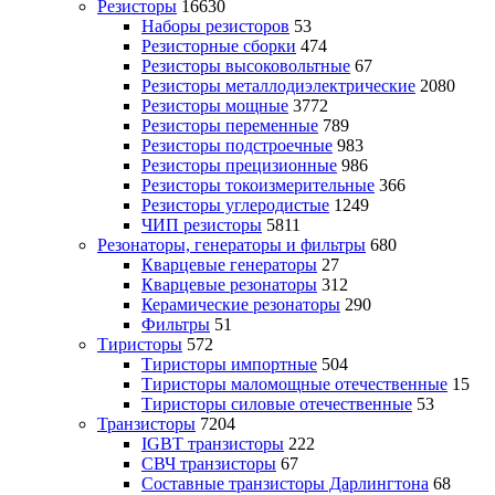
Резисторы
16630
Наборы резисторов
53
Резисторные сборки
474
Резисторы высоковольтные
67
Резисторы металлодиэлектрические
2080
Резисторы мощные
3772
Резисторы переменные
789
Резисторы подстроечные
983
Резисторы прецизионные
986
Резисторы токоизмерительные
366
Резисторы углеродистые
1249
ЧИП резисторы
5811
Резонаторы, генераторы и фильтры
680
Кварцевые генераторы
27
Кварцевые резонаторы
312
Керамические резонаторы
290
Фильтры
51
Тиристоры
572
Тиристоры импортные
504
Тиристоры маломощные отечественные
15
Тиристоры силовые отечественные
53
Транзисторы
7204
IGBT транзисторы
222
СВЧ транзисторы
67
Составные транзисторы Дарлингтона
68