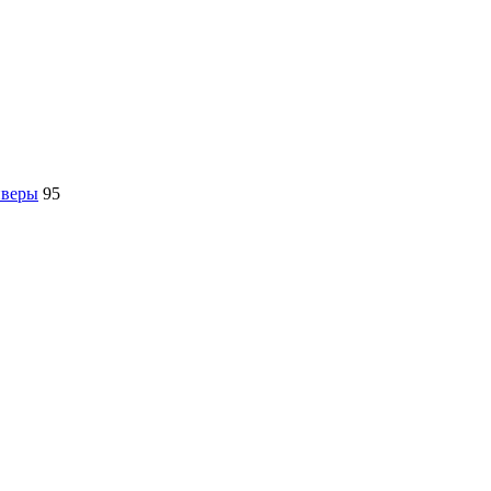
йверы
95