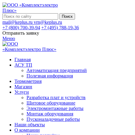
Поиск
mail@keplus.ru
vrn@keplus.ru
+7 (800) 700-39-94
+7 (495) 788-19-36
Отправить заявку
Меню
Главная
АСУ ТП
Автоматизация предприятий
Полезная информация
Термометрия
Магазин
Услуги
Разработка плат и устройств
Щитовое оборудование
Электромонтажные работы
Монтаж оборудования
Пусконаладочные работы
Наши объекты
О компании