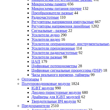
Микросхемы памяти
656
Микросхемы питания прочие
132
Преобразователи разные
44
Радиочастотные
110
Регуляторы напряжения импульсные
667
Регуляторы напряжения линейные
1202
Сигнальные - разные
22
Усилители аудио
290
Усилители видео
16
Усилители операционные, инструментальные
Усилители прецизионные
114
Усилители радиочастотные
92
Усилители разные
98
ЦАП
179
Цифровые потенциометры
28
Цифровые сигнальные процессоры (DSP)
18
Часы реального времени, таймеры
99
Оптопары
1
Полупроводниковые модули
1824
IGBT модули
990
Диодно-тиристорные модули
680
Драйверы для IGBT модулей
62
Твердотельные ВЧ модули
92
Предохранители
2510