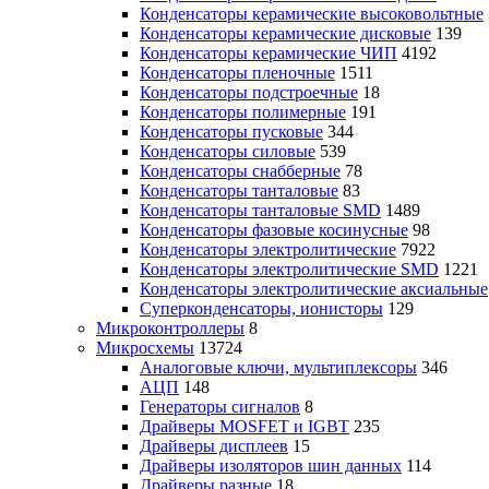
Конденсаторы керамические высоковольтные
Конденсаторы керамические дисковые
139
Конденсаторы керамические ЧИП
4192
Конденсаторы пленочные
1511
Конденсаторы подстроечные
18
Конденсаторы полимерные
191
Конденсаторы пусковые
344
Конденсаторы силовые
539
Конденсаторы снабберные
78
Конденсаторы танталовые
83
Конденсаторы танталовые SMD
1489
Конденсаторы фазовые косинусные
98
Конденсаторы электролитические
7922
Конденсаторы электролитические SMD
1221
Конденсаторы электролитические аксиальные
Суперконденсаторы, ионисторы
129
Микроконтроллеры
8
Микросхемы
13724
Аналоговые ключи, мультиплексоры
346
АЦП
148
Генераторы сигналов
8
Драйверы MOSFET и IGBT
235
Драйверы дисплеев
15
Драйверы изоляторов шин данных
114
Драйверы разные
18