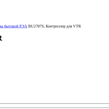
мы бытовой РЭА
BU2787S, Контроллер для VTR
R