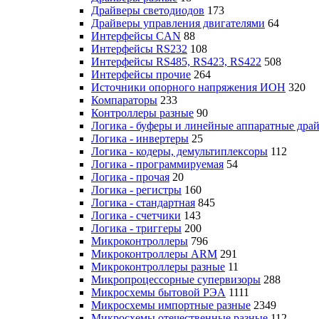
Драйверы светодиодов
173
Драйверы управления двигателями
64
Интерфейсы CAN
88
Интерфейсы RS232
108
Интерфейсы RS485, RS423, RS422
508
Интерфейсы прочие
264
Источники опорного напряжения ИОН
320
Компараторы
233
Контроллеры разные
90
Логика - буферы и линейные аппаратные дра
Логика - инвертеры
25
Логика - кодеры, демультиплексоры
112
Логика - программируемая
54
Логика - прочая
20
Логика - регистры
160
Логика - стандартная
845
Логика - счетчики
143
Логика - триггеры
200
Микроконтроллеры
796
Микроконтроллеры ARM
291
Микроконтроллеры разные
11
Микропроцессорные супервизоры
288
Микросхемы бытовой РЭА
1111
Микросхемы импортные разные
2349
Микросхемы отечественные разные
112