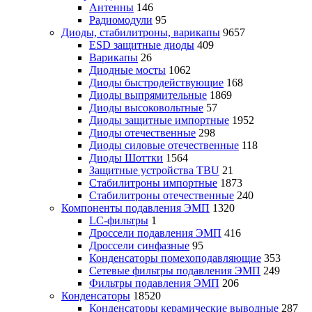
Антенны
146
Радиомодули
95
Диоды, стабилитроны, варикапы
9657
ESD защитные диоды
409
Варикапы
26
Диодные мосты
1062
Диоды быстродействующие
168
Диоды выпрямительные
1869
Диоды высоковольтные
57
Диоды защитные импортные
1952
Диоды отечественные
298
Диоды силовые отечественные
118
Диоды Шоттки
1564
Защитные устройства TBU
21
Стабилитроны импортные
1873
Стабилитроны отечественные
240
Компоненты подавления ЭМП
1320
LC-фильтры
1
Дроссели подавления ЭМП
416
Дроссели синфазные
95
Конденсаторы помехоподавляющие
353
Сетевые фильтры подавления ЭМП
249
Фильтры подавления ЭМП
206
Конденсаторы
18520
Конденсаторы керамические выводные
287