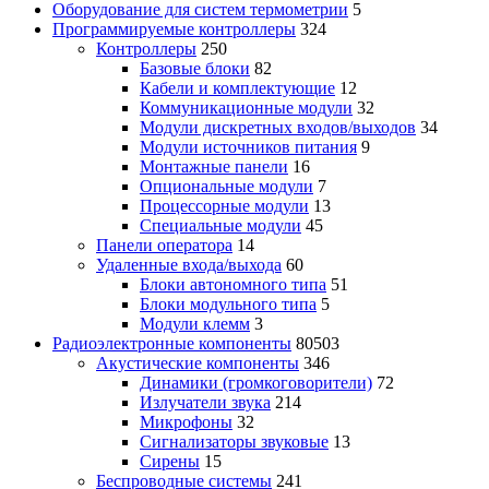
Оборудование для систем термометрии
5
Программируемые контроллеры
324
Контроллеры
250
Базовые блоки
82
Кабели и комплектующие
12
Коммуникационные модули
32
Модули дискретных входов/выходов
34
Модули источников питания
9
Монтажные панели
16
Опциональные модули
7
Процессорные модули
13
Специальные модули
45
Панели оператора
14
Удаленные входа/выхода
60
Блоки автономного типа
51
Блоки модульного типа
5
Модули клемм
3
Радиоэлектронные компоненты
80503
Акустические компоненты
346
Динамики (громкоговорители)
72
Излучатели звука
214
Микрофоны
32
Сигнализаторы звуковые
13
Сирены
15
Беспроводные системы
241