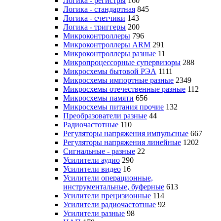
Логика - регистры
160
Логика - стандартная
845
Логика - счетчики
143
Логика - триггеры
200
Микроконтроллеры
796
Микроконтроллеры ARM
291
Микроконтроллеры разные
11
Микропроцессорные супервизоры
288
Микросхемы бытовой РЭА
1111
Микросхемы импортные разные
2349
Микросхемы отечественные разные
112
Микросхемы памяти
656
Микросхемы питания прочие
132
Преобразователи разные
44
Радиочастотные
110
Регуляторы напряжения импульсные
667
Регуляторы напряжения линейные
1202
Сигнальные - разные
22
Усилители аудио
290
Усилители видео
16
Усилители операционные,
инструментальные, буферные
613
Усилители прецизионные
114
Усилители радиочастотные
92
Усилители разные
98