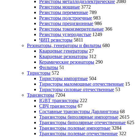
Резисторы металлодиэлектрические
2080
Резисторы мощные
3772
Резисторы переменные
789
Резисторы подстроечные
983
Резисторы прецизионные
986
Резисторы токоизмерительные
366
Резисторы углеродистые
1249
ЧИП резисторы
5811
Резонаторы, генераторы и фильтры
680
Кварцевые генераторы
27
Кварцевые резонаторы
312
Керамические резонаторы
290
Фильтры
51
Тиристоры
572
Тиристоры импортные
504
Тиристоры маломощные отечественные
15
Тиристоры силовые отечественные
53
Транзисторы
7204
IGBT транзисторы
222
СВЧ транзисторы
67
Составные транзисторы Дарлингтона
68
Транзисторы биполярные импортные
2615
Транзисторы биполярные отечественные
625
Транзисторы полевые импортные
3284
Транзисторы полевые отечественные
322