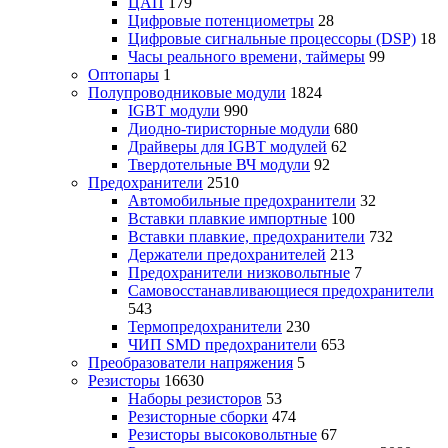
ЦАП
179
Цифровые потенциометры
28
Цифровые сигнальные процессоры (DSP)
18
Часы реального времени, таймеры
99
Оптопары
1
Полупроводниковые модули
1824
IGBT модули
990
Диодно-тиристорные модули
680
Драйверы для IGBT модулей
62
Твердотельные ВЧ модули
92
Предохранители
2510
Автомобильные предохранители
32
Вставки плавкие импортные
100
Вставки плавкие, предохранители
732
Держатели предохранителей
213
Предохранители низковольтные
7
Самовосстанавливающиеся предохранители
543
Термопредохранители
230
ЧИП SMD предохранители
653
Преобразователи напряжения
5
Резисторы
16630
Наборы резисторов
53
Резисторные сборки
474
Резисторы высоковольтные
67