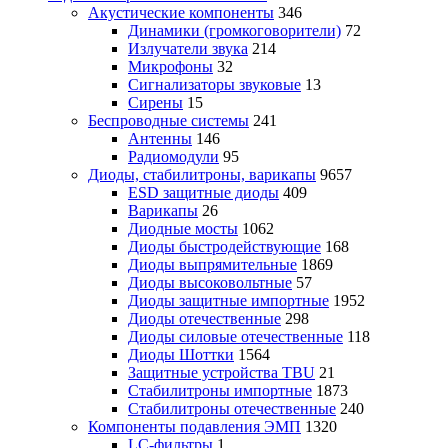
Акустические компоненты
346
Динамики (громкоговорители)
72
Излучатели звука
214
Микрофоны
32
Сигнализаторы звуковые
13
Сирены
15
Беспроводные системы
241
Антенны
146
Радиомодули
95
Диоды, стабилитроны, варикапы
9657
ESD защитные диоды
409
Варикапы
26
Диодные мосты
1062
Диоды быстродействующие
168
Диоды выпрямительные
1869
Диоды высоковольтные
57
Диоды защитные импортные
1952
Диоды отечественные
298
Диоды силовые отечественные
118
Диоды Шоттки
1564
Защитные устройства TBU
21
Стабилитроны импортные
1873
Стабилитроны отечественные
240
Компоненты подавления ЭМП
1320
LC-фильтры
1