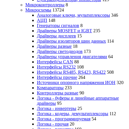
Микроконтроллеры
8
Микросхемы
13724
Аналоговые ключи, мультиплексоры
346
АЦП
148
Генераторы сигналов
8
Драйверы MOSFET и IGBT
235
Драйверы дисплеев
15
Драйверы изоляторов шин данных
114
Драйверы разные
18
Драйверы светодиодов
173
Драйверы управления двигателями
64
Интерфейсы CAN
88
Интерфейсы RS232
108
Интерфейсы RS485, RS423, RS422
508
Интерфейсы прочие
264
Источники опорного напряжения ИОН
320
Компараторы
233
Контроллеры разные
90
Логика - буферы и линейные аппаратные
драйверы
95
Логика - инвертеры
25
Логика - кодеры, демультиплексоры
112
Логика - программируемая
54
Логика - прочая
20