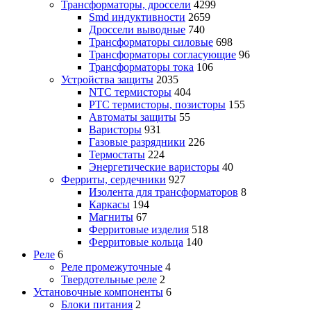
Трансформаторы, дроссели
4299
Smd индуктивности
2659
Дроссели выводные
740
Трансформаторы силовые
698
Трансформаторы согласующие
96
Трансформаторы тока
106
Устройства защиты
2035
NTC термисторы
404
PTC термисторы, позисторы
155
Автоматы защиты
55
Варисторы
931
Газовые разрядники
226
Термостаты
224
Энергетические варисторы
40
Ферриты, сердечники
927
Изолента для трансформаторов
8
Каркасы
194
Магниты
67
Ферритовые изделия
518
Ферритовые кольца
140
Реле
6
Реле промежуточные
4
Твердотельные реле
2
Установочные компоненты
6
Блоки питания
2