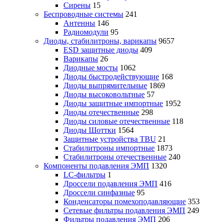
Сирены
15
Беспроводные системы
241
Антенны
146
Радиомодули
95
Диоды, стабилитроны, варикапы
9657
ESD защитные диоды
409
Варикапы
26
Диодные мосты
1062
Диоды быстродействующие
168
Диоды выпрямительные
1869
Диоды высоковольтные
57
Диоды защитные импортные
1952
Диоды отечественные
298
Диоды силовые отечественные
118
Диоды Шоттки
1564
Защитные устройства TBU
21
Стабилитроны импортные
1873
Стабилитроны отечественные
240
Компоненты подавления ЭМП
1320
LC-фильтры
1
Дроссели подавления ЭМП
416
Дроссели синфазные
95
Конденсаторы помехоподавляющие
353
Сетевые фильтры подавления ЭМП
249
Фильтры подавления ЭМП
206