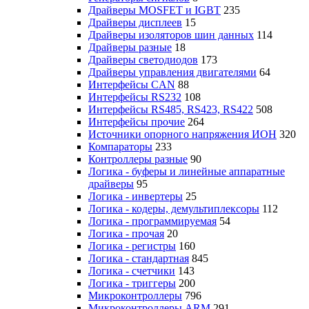
Драйверы MOSFET и IGBT
235
Драйверы дисплеев
15
Драйверы изоляторов шин данных
114
Драйверы разные
18
Драйверы светодиодов
173
Драйверы управления двигателями
64
Интерфейсы CAN
88
Интерфейсы RS232
108
Интерфейсы RS485, RS423, RS422
508
Интерфейсы прочие
264
Источники опорного напряжения ИОН
320
Компараторы
233
Контроллеры разные
90
Логика - буферы и линейные аппаратные
драйверы
95
Логика - инвертеры
25
Логика - кодеры, демультиплексоры
112
Логика - программируемая
54
Логика - прочая
20
Логика - регистры
160
Логика - стандартная
845
Логика - счетчики
143
Логика - триггеры
200
Микроконтроллеры
796
Микроконтроллеры ARM
291