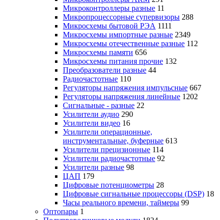
Микроконтроллеры разные
11
Микропроцессорные супервизоры
288
Микросхемы бытовой РЭА
1111
Микросхемы импортные разные
2349
Микросхемы отечественные разные
112
Микросхемы памяти
656
Микросхемы питания прочие
132
Преобразователи разные
44
Радиочастотные
110
Регуляторы напряжения импульсные
667
Регуляторы напряжения линейные
1202
Сигнальные - разные
22
Усилители аудио
290
Усилители видео
16
Усилители операционные,
инструментальные, буферные
613
Усилители прецизионные
114
Усилители радиочастотные
92
Усилители разные
98
ЦАП
179
Цифровые потенциометры
28
Цифровые сигнальные процессоры (DSP)
18
Часы реального времени, таймеры
99
Оптопары
1