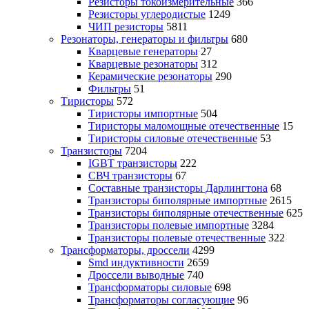
Резисторы токоизмерительные
366
Резисторы углеродистые
1249
ЧИП резисторы
5811
Резонаторы, генераторы и фильтры
680
Кварцевые генераторы
27
Кварцевые резонаторы
312
Керамические резонаторы
290
Фильтры
51
Тиристоры
572
Тиристоры импортные
504
Тиристоры маломощные отечественные
15
Тиристоры силовые отечественные
53
Транзисторы
7204
IGBT транзисторы
222
СВЧ транзисторы
67
Составные транзисторы Дарлингтона
68
Транзисторы биполярные импортные
2615
Транзисторы биполярные отечественные
625
Транзисторы полевые импортные
3284
Транзисторы полевые отечественные
322
Трансформаторы, дроссели
4299
Smd индуктивности
2659
Дроссели выводные
740
Трансформаторы силовые
698
Трансформаторы согласующие
96