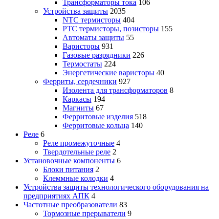
Трансформаторы тока
106
Устройства защиты
2035
NTC термисторы
404
PTC термисторы, позисторы
155
Автоматы защиты
55
Варисторы
931
Газовые разрядники
226
Термостаты
224
Энергетические варисторы
40
Ферриты, сердечники
927
Изолента для трансформаторов
8
Каркасы
194
Магниты
67
Ферритовые изделия
518
Ферритовые кольца
140
Реле
6
Реле промежуточные
4
Твердотельные реле
2
Установочные компоненты
6
Блоки питания
2
Клеммные колодки
4
Устройства защиты технологического оборудования на
предприятиях АПК
4
Частотные преобразователи
83
Тормозные прерыватели
9