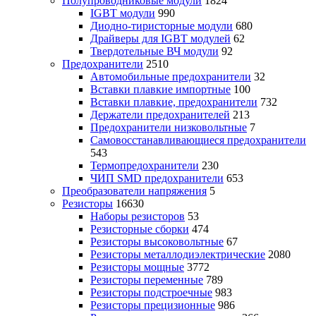
Полупроводниковые модули
1824
IGBT модули
990
Диодно-тиристорные модули
680
Драйверы для IGBT модулей
62
Твердотельные ВЧ модули
92
Предохранители
2510
Автомобильные предохранители
32
Вставки плавкие импортные
100
Вставки плавкие, предохранители
732
Держатели предохранителей
213
Предохранители низковольтные
7
Самовосстанавливающиеся предохранители
543
Термопредохранители
230
ЧИП SMD предохранители
653
Преобразователи напряжения
5
Резисторы
16630
Наборы резисторов
53
Резисторные сборки
474
Резисторы высоковольтные
67
Резисторы металлодиэлектрические
2080
Резисторы мощные
3772
Резисторы переменные
789
Резисторы подстроечные
983
Резисторы прецизионные
986