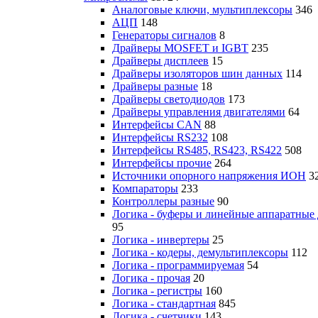
Аналоговые ключи, мультиплексоры
346
АЦП
148
Генераторы сигналов
8
Драйверы MOSFET и IGBT
235
Драйверы дисплеев
15
Драйверы изоляторов шин данных
114
Драйверы разные
18
Драйверы светодиодов
173
Драйверы управления двигателями
64
Интерфейсы CAN
88
Интерфейсы RS232
108
Интерфейсы RS485, RS423, RS422
508
Интерфейсы прочие
264
Источники опорного напряжения ИОН
3
Компараторы
233
Контроллеры разные
90
Логика - буферы и линейные аппаратные
95
Логика - инвертеры
25
Логика - кодеры, демультиплексоры
112
Логика - программируемая
54
Логика - прочая
20
Логика - регистры
160
Логика - стандартная
845
Логика - счетчики
143