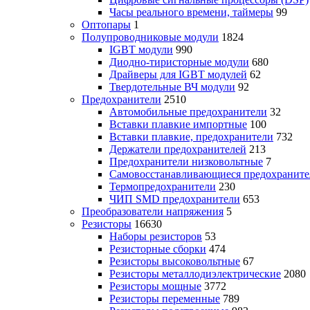
Часы реального времени, таймеры
99
Оптопары
1
Полупроводниковые модули
1824
IGBT модули
990
Диодно-тиристорные модули
680
Драйверы для IGBT модулей
62
Твердотельные ВЧ модули
92
Предохранители
2510
Автомобильные предохранители
32
Вставки плавкие импортные
100
Вставки плавкие, предохранители
732
Держатели предохранителей
213
Предохранители низковольтные
7
Самовосстанавливающиеся предохраните
Термопредохранители
230
ЧИП SMD предохранители
653
Преобразователи напряжения
5
Резисторы
16630
Наборы резисторов
53
Резисторные сборки
474
Резисторы высоковольтные
67
Резисторы металлодиэлектрические
2080
Резисторы мощные
3772
Резисторы переменные
789