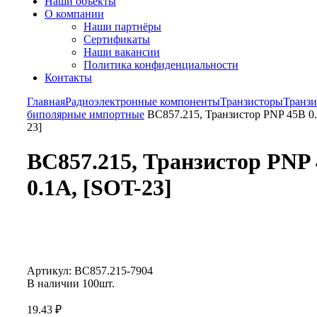
Наши объекты
О компании
Наши партнёры
Сертификаты
Наши вакансии
Политика конфиденциальности
Контакты
Главная
Радиоэлектронные компоненты
Транзисторы
Транз
биполярные импортные
BC857.215, Транзистор PNP 45В 0.
23]
BC857.215, Транзистор PNP
0.1А, [SOT-23]
Увеличить
Артикул:
BC857.215-7904
В наличии
100
шт.
19.43
₽