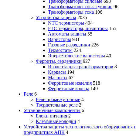
Трансформаторы силовые
698
Трансформаторы согласующие
96
Трансформаторы тока
106
Устройства защиты
2035
NTC термисторы
404
PTC термисторы, позисторы
155
Автоматы защиты
55
Варисторы
931
Газовые разрядники
226
Термостаты
224
Энергетические варисторы
40
Ферриты, сердечники
927
Изолента для трансформаторов
8
Каркасы
194
Магниты
67
Ферритовые изделия
518
Ферритовые кольца
140
Реле
6
Реле промежуточные
4
Твердотельные реле
2
Установочные компоненты
6
Блоки питания
2
Клеммные колодки
4
Устройства защиты технологического оборудования 
предприятиях АПК
4