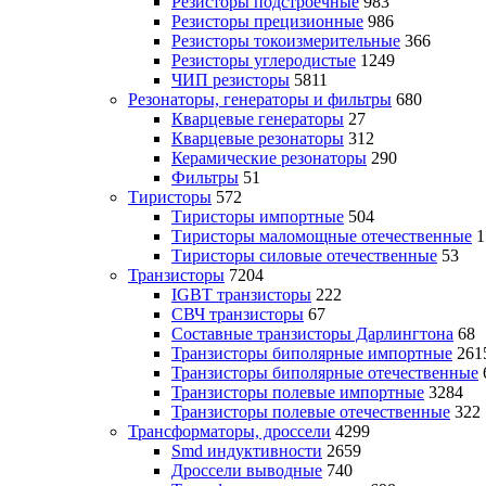
Резисторы подстроечные
983
Резисторы прецизионные
986
Резисторы токоизмерительные
366
Резисторы углеродистые
1249
ЧИП резисторы
5811
Резонаторы, генераторы и фильтры
680
Кварцевые генераторы
27
Кварцевые резонаторы
312
Керамические резонаторы
290
Фильтры
51
Тиристоры
572
Тиристоры импортные
504
Тиристоры маломощные отечественные
1
Тиристоры силовые отечественные
53
Транзисторы
7204
IGBT транзисторы
222
СВЧ транзисторы
67
Составные транзисторы Дарлингтона
68
Транзисторы биполярные импортные
261
Транзисторы биполярные отечественные
Транзисторы полевые импортные
3284
Транзисторы полевые отечественные
322
Трансформаторы, дроссели
4299
Smd индуктивности
2659
Дроссели выводные
740