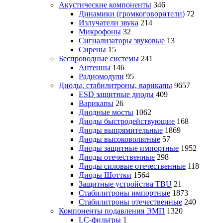
Акустические компоненты
346
Динамики (громкоговорители)
72
Излучатели звука
214
Микрофоны
32
Сигнализаторы звуковые
13
Сирены
15
Беспроводные системы
241
Антенны
146
Радиомодули
95
Диоды, стабилитроны, варикапы
9657
ESD защитные диоды
409
Варикапы
26
Диодные мосты
1062
Диоды быстродействующие
168
Диоды выпрямительные
1869
Диоды высоковольтные
57
Диоды защитные импортные
1952
Диоды отечественные
298
Диоды силовые отечественные
118
Диоды Шоттки
1564
Защитные устройства TBU
21
Стабилитроны импортные
1873
Стабилитроны отечественные
240
Компоненты подавления ЭМП
1320
LC-фильтры
1