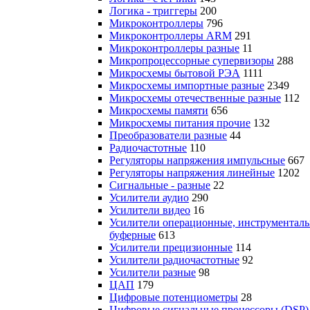
Логика - триггеры
200
Микроконтроллеры
796
Микроконтроллеры ARM
291
Микроконтроллеры разные
11
Микропроцессорные супервизоры
288
Микросхемы бытовой РЭА
1111
Микросхемы импортные разные
2349
Микросхемы отечественные разные
112
Микросхемы памяти
656
Микросхемы питания прочие
132
Преобразователи разные
44
Радиочастотные
110
Регуляторы напряжения импульсные
667
Регуляторы напряжения линейные
1202
Сигнальные - разные
22
Усилители аудио
290
Усилители видео
16
Усилители операционные, инструменталь
буферные
613
Усилители прецизионные
114
Усилители радиочастотные
92
Усилители разные
98
ЦАП
179
Цифровые потенциометры
28
Цифровые сигнальные процессоры (DSP)