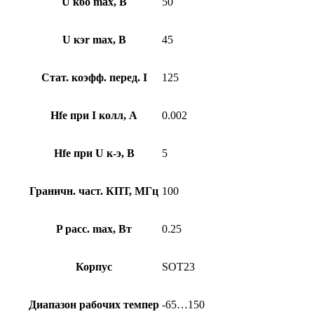
U кбо max, В
50
U кэr max, В
45
Стат. коэфф. перед. I
125
Hfe при I колл, А
0.002
Hfe при U к-э, В
5
Граничн. част. КПТ, МГц
100
P расс. max, Вт
0.25
Корпус
SOT23
Диапазон рабочих темпер
-65…150