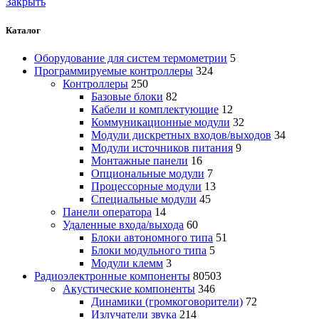
Закрыть
Каталог
Оборудование для систем термометрии
5
Программируемые контроллеры
324
Контроллеры
250
Базовые блоки
82
Кабели и комплектующие
12
Коммуникационные модули
32
Модули дискретных входов/выходов
34
Модули источников питания
9
Монтажные панели
16
Опциональные модули
7
Процессорные модули
13
Специальные модули
45
Панели оператора
14
Удаленные входа/выхода
60
Блоки автономного типа
51
Блоки модульного типа
5
Модули клемм
3
Радиоэлектронные компоненты
80503
Акустические компоненты
346
Динамики (громкоговорители)
72
Излучатели звука
214