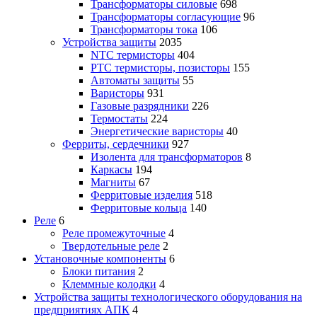
Трансформаторы силовые
698
Трансформаторы согласующие
96
Трансформаторы тока
106
Устройства защиты
2035
NTC термисторы
404
PTC термисторы, позисторы
155
Автоматы защиты
55
Варисторы
931
Газовые разрядники
226
Термостаты
224
Энергетические варисторы
40
Ферриты, сердечники
927
Изолента для трансформаторов
8
Каркасы
194
Магниты
67
Ферритовые изделия
518
Ферритовые кольца
140
Реле
6
Реле промежуточные
4
Твердотельные реле
2
Установочные компоненты
6
Блоки питания
2
Клеммные колодки
4
Устройства защиты технологического оборудования на
предприятиях АПК
4