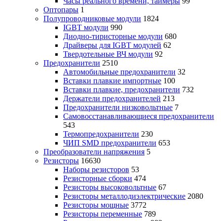
Часы реального времени, таймеры
99
Оптопары
1
Полупроводниковые модули
1824
IGBT модули
990
Диодно-тиристорные модули
680
Драйверы для IGBT модулей
62
Твердотельные ВЧ модули
92
Предохранители
2510
Автомобильные предохранители
32
Вставки плавкие импортные
100
Вставки плавкие, предохранители
732
Держатели предохранителей
213
Предохранители низковольтные
7
Самовосстанавливающиеся предохранители
543
Термопредохранители
230
ЧИП SMD предохранители
653
Преобразователи напряжения
5
Резисторы
16630
Наборы резисторов
53
Резисторные сборки
474
Резисторы высоковольтные
67
Резисторы металлодиэлектрические
2080
Резисторы мощные
3772
Резисторы переменные
789