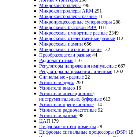
Микроконтроллеры
796
Микроконтроллеры ARM
291
Микроконтроллеры разные
11
Микропроцессорные супервизоры
288
Микросхемы бытовой РЭА
1111
Микросхемы импортные разные
2349
Микросхемы отечественные разные
112
Микросхемы памяти
656
Микросхемы питания прочие
132
Преобразователи разные
44
Радиочастотные
110
Регуляторы напряжения импульсные
667
Регуляторы напряжения линейные
1202
Сигнальные - разные
22
Усилители аудио
290
Усилители видео
16
Усилители операционные,
инструментальные, буферные
613
Усилители прецизионные
114
Усилители радиочастотные
92
Усилители разные
98
ЦАП
179
Цифровые потенциометры
28
Цифровые сигнальные процессоры (DSP)
18