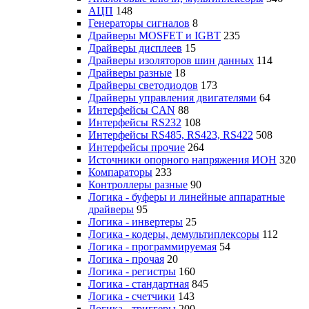
АЦП
148
Генераторы сигналов
8
Драйверы MOSFET и IGBT
235
Драйверы дисплеев
15
Драйверы изоляторов шин данных
114
Драйверы разные
18
Драйверы светодиодов
173
Драйверы управления двигателями
64
Интерфейсы CAN
88
Интерфейсы RS232
108
Интерфейсы RS485, RS423, RS422
508
Интерфейсы прочие
264
Источники опорного напряжения ИОН
320
Компараторы
233
Контроллеры разные
90
Логика - буферы и линейные аппаратные
драйверы
95
Логика - инвертеры
25
Логика - кодеры, демультиплексоры
112
Логика - программируемая
54
Логика - прочая
20
Логика - регистры
160
Логика - стандартная
845
Логика - счетчики
143
Логика - триггеры
200