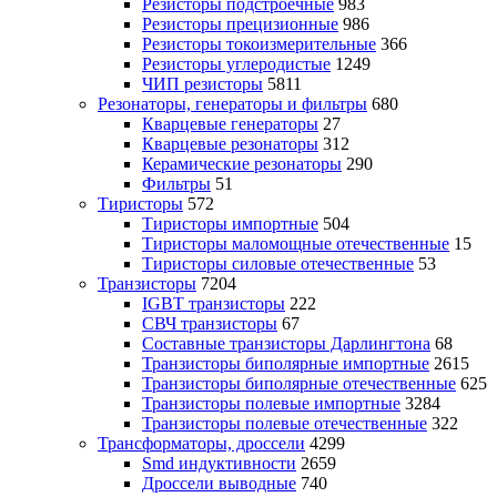
Резисторы подстроечные
983
Резисторы прецизионные
986
Резисторы токоизмерительные
366
Резисторы углеродистые
1249
ЧИП резисторы
5811
Резонаторы, генераторы и фильтры
680
Кварцевые генераторы
27
Кварцевые резонаторы
312
Керамические резонаторы
290
Фильтры
51
Тиристоры
572
Тиристоры импортные
504
Тиристоры маломощные отечественные
15
Тиристоры силовые отечественные
53
Транзисторы
7204
IGBT транзисторы
222
СВЧ транзисторы
67
Составные транзисторы Дарлингтона
68
Транзисторы биполярные импортные
2615
Транзисторы биполярные отечественные
625
Транзисторы полевые импортные
3284
Транзисторы полевые отечественные
322
Трансформаторы, дроссели
4299
Smd индуктивности
2659
Дроссели выводные
740