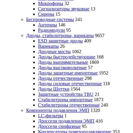
Микрофоны
32
Сигнализаторы звуковые
13
Сирены
15
Беспроводные системы
241
Антенны
146
Радиомодули
95
Диоды, стабилитроны, варикапы
9657
ESD защитные диоды
409
Варикапы
26
Диодные мосты
1062
Диоды быстродействующие
168
Диоды выпрямительные
1869
Диоды высоковольтные
57
Диоды защитные импортные
1952
Диоды отечественные
298
Диоды силовые отечественные
118
Диоды Шоттки
1564
Защитные устройства TBU
21
Стабилитроны импортные
1873
Стабилитроны отечественные
240
Компоненты подавления ЭМП
1320
LC-фильтры
1
Дроссели подавления ЭМП
416
Дроссели синфазные
95
Конденсаторы помехоподавляющие
353