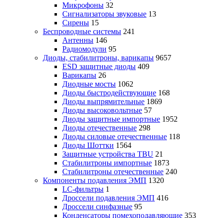
Микрофоны
32
Сигнализаторы звуковые
13
Сирены
15
Беспроводные системы
241
Антенны
146
Радиомодули
95
Диоды, стабилитроны, варикапы
9657
ESD защитные диоды
409
Варикапы
26
Диодные мосты
1062
Диоды быстродействующие
168
Диоды выпрямительные
1869
Диоды высоковольтные
57
Диоды защитные импортные
1952
Диоды отечественные
298
Диоды силовые отечественные
118
Диоды Шоттки
1564
Защитные устройства TBU
21
Стабилитроны импортные
1873
Стабилитроны отечественные
240
Компоненты подавления ЭМП
1320
LC-фильтры
1
Дроссели подавления ЭМП
416
Дроссели синфазные
95
Конденсаторы помехоподавляющие
353