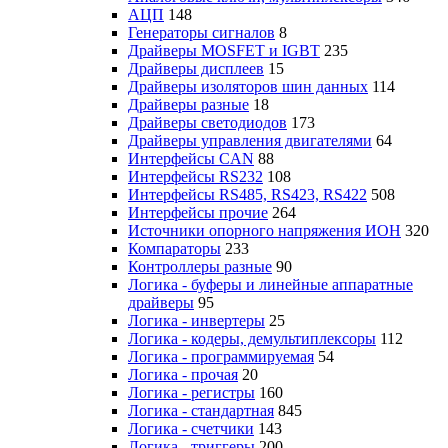
АЦП
148
Генераторы сигналов
8
Драйверы MOSFET и IGBT
235
Драйверы дисплеев
15
Драйверы изоляторов шин данных
114
Драйверы разные
18
Драйверы светодиодов
173
Драйверы управления двигателями
64
Интерфейсы CAN
88
Интерфейсы RS232
108
Интерфейсы RS485, RS423, RS422
508
Интерфейсы прочие
264
Источники опорного напряжения ИОН
320
Компараторы
233
Контроллеры разные
90
Логика - буферы и линейные аппаратные
драйверы
95
Логика - инвертеры
25
Логика - кодеры, демультиплексоры
112
Логика - программируемая
54
Логика - прочая
20
Логика - регистры
160
Логика - стандартная
845
Логика - счетчики
143
Логика - триггеры
200