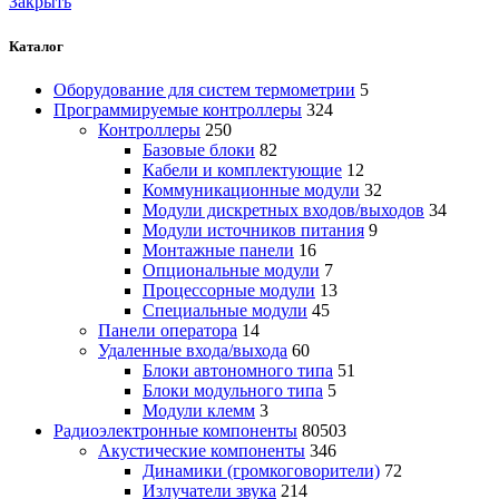
Закрыть
Каталог
Оборудование для систем термометрии
5
Программируемые контроллеры
324
Контроллеры
250
Базовые блоки
82
Кабели и комплектующие
12
Коммуникационные модули
32
Модули дискретных входов/выходов
34
Модули источников питания
9
Монтажные панели
16
Опциональные модули
7
Процессорные модули
13
Специальные модули
45
Панели оператора
14
Удаленные входа/выхода
60
Блоки автономного типа
51
Блоки модульного типа
5
Модули клемм
3
Радиоэлектронные компоненты
80503
Акустические компоненты
346
Динамики (громкоговорители)
72
Излучатели звука
214