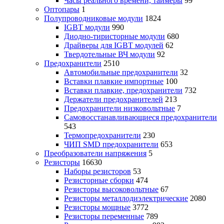
Часы реального времени, таймеры
99
Оптопары
1
Полупроводниковые модули
1824
IGBT модули
990
Диодно-тиристорные модули
680
Драйверы для IGBT модулей
62
Твердотельные ВЧ модули
92
Предохранители
2510
Автомобильные предохранители
32
Вставки плавкие импортные
100
Вставки плавкие, предохранители
732
Держатели предохранителей
213
Предохранители низковольтные
7
Самовосстанавливающиеся предохранители
543
Термопредохранители
230
ЧИП SMD предохранители
653
Преобразователи напряжения
5
Резисторы
16630
Наборы резисторов
53
Резисторные сборки
474
Резисторы высоковольтные
67
Резисторы металлодиэлектрические
2080
Резисторы мощные
3772
Резисторы переменные
789