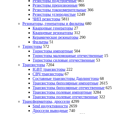
Резисторы подстроечные
983
Резисторы прецизионные
986
Резисторы токоизмерительные
366
Резисторы углеродистые
1249
ЧИП резисторы
5811
Резонаторы, генераторы и фильтры
680
Кварцевые генераторы
27
Кварцевые резонаторы
312
Керамические резонаторы
290
Фильтры
51
Тиристоры
572
Тиристоры импортные
504
Тиристоры маломощные отечественные
15
Тиристоры силовые отечественные
53
Транзисторы
7204
IGBT транзисторы
222
СВЧ транзисторы
67
Составные транзисторы Дарлингтона
68
Транзисторы биполярные импортные
2615
Транзисторы биполярные отечественные
625
Транзисторы полевые импортные
3284
Транзисторы полевые отечественные
322
Трансформаторы, дроссели
4299
Smd индуктивности
2659
Дроссели выводные
740