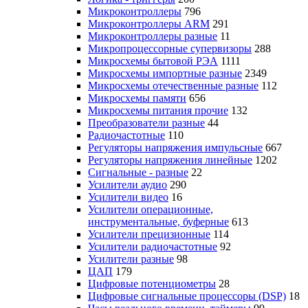
Микроконтроллеры
796
Микроконтроллеры ARM
291
Микроконтроллеры разные
11
Микропроцессорные супервизоры
288
Микросхемы бытовой РЭА
1111
Микросхемы импортные разные
2349
Микросхемы отечественные разные
112
Микросхемы памяти
656
Микросхемы питания прочие
132
Преобразователи разные
44
Радиочастотные
110
Регуляторы напряжения импульсные
667
Регуляторы напряжения линейные
1202
Сигнальные - разные
22
Усилители аудио
290
Усилители видео
16
Усилители операционные,
инструментальные, буферные
613
Усилители прецизионные
114
Усилители радиочастотные
92
Усилители разные
98
ЦАП
179
Цифровые потенциометры
28
Цифровые сигнальные процессоры (DSP)
18