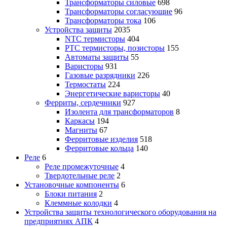
Трансформаторы силовые
698
Трансформаторы согласующие
96
Трансформаторы тока
106
Устройства защиты
2035
NTC термисторы
404
PTC термисторы, позисторы
155
Автоматы защиты
55
Варисторы
931
Газовые разрядники
226
Термостаты
224
Энергетические варисторы
40
Ферриты, сердечники
927
Изолента для трансформаторов
8
Каркасы
194
Магниты
67
Ферритовые изделия
518
Ферритовые кольца
140
Реле
6
Реле промежуточные
4
Твердотельные реле
2
Установочные компоненты
6
Блоки питания
2
Клеммные колодки
4
Устройства защиты технологического оборудования на
предприятиях АПК
4