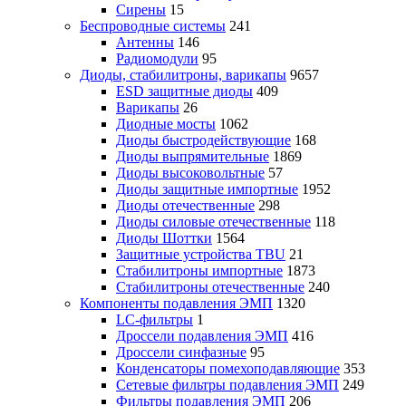
Сирены
15
Беспроводные системы
241
Антенны
146
Радиомодули
95
Диоды, стабилитроны, варикапы
9657
ESD защитные диоды
409
Варикапы
26
Диодные мосты
1062
Диоды быстродействующие
168
Диоды выпрямительные
1869
Диоды высоковольтные
57
Диоды защитные импортные
1952
Диоды отечественные
298
Диоды силовые отечественные
118
Диоды Шоттки
1564
Защитные устройства TBU
21
Стабилитроны импортные
1873
Стабилитроны отечественные
240
Компоненты подавления ЭМП
1320
LC-фильтры
1
Дроссели подавления ЭМП
416
Дроссели синфазные
95
Конденсаторы помехоподавляющие
353
Сетевые фильтры подавления ЭМП
249
Фильтры подавления ЭМП
206