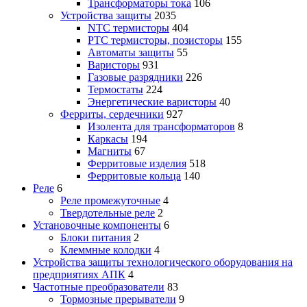
Трансформаторы тока
106
Устройства защиты
2035
NTC термисторы
404
PTC термисторы, позисторы
155
Автоматы защиты
55
Варисторы
931
Газовые разрядники
226
Термостаты
224
Энергетические варисторы
40
Ферриты, сердечники
927
Изолента для трансформаторов
8
Каркасы
194
Магниты
67
Ферритовые изделия
518
Ферритовые кольца
140
Реле
6
Реле промежуточные
4
Твердотельные реле
2
Установочные компоненты
6
Блоки питания
2
Клеммные колодки
4
Устройства защиты технологического оборудования на
предприятиях АПК
4
Частотные преобразователи
83
Тормозные прерыватели
9