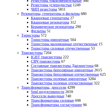
Резисторы токоизмерительные
366
Резисторы углеродистые
1249
ЧИП резисторы
5811
Резонаторы, генераторы и фильтры
680
Кварцевые генераторы
27
Кварцевые резонаторы
312
Керамические резонаторы
290
Фильтры
51
Тиристоры
572
Тиристоры импортные
504
Тиристоры маломощные отечественные
15
Тиристоры силовые отечественные
53
Транзисторы
7204
IGBT транзисторы
222
СВЧ транзисторы
67
Составные транзисторы Дарлингтона
68
Транзисторы биполярные импортные
2615
Транзисторы биполярные отечественные
625
Транзисторы полевые импортные
3284
Транзисторы полевые отечественные
322
Трансформаторы, дроссели
4299
Smd индуктивности
2659
Дроссели выводные
740
Трансформаторы силовые
698
Трансформаторы согласующие
96