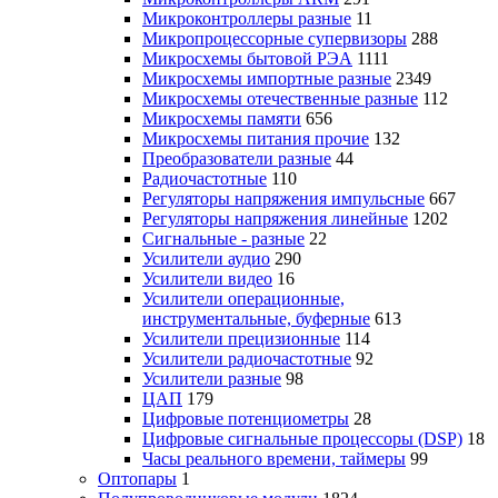
Микроконтроллеры разные
11
Микропроцессорные супервизоры
288
Микросхемы бытовой РЭА
1111
Микросхемы импортные разные
2349
Микросхемы отечественные разные
112
Микросхемы памяти
656
Микросхемы питания прочие
132
Преобразователи разные
44
Радиочастотные
110
Регуляторы напряжения импульсные
667
Регуляторы напряжения линейные
1202
Сигнальные - разные
22
Усилители аудио
290
Усилители видео
16
Усилители операционные,
инструментальные, буферные
613
Усилители прецизионные
114
Усилители радиочастотные
92
Усилители разные
98
ЦАП
179
Цифровые потенциометры
28
Цифровые сигнальные процессоры (DSP)
18
Часы реального времени, таймеры
99
Оптопары
1