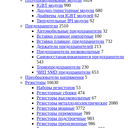
Полупроводниковые модули
1824
IGBT модули
990
Диодно-тиристорные модули
680
Драйверы для IGBT модулей
62
Твердотельные ВЧ модули
92
Предохранители
2510
Автомобильные предохранители
32
Вставки плавкие импортные
100
Вставки плавкие, предохранители
732
Держатели предохранителей
213
Предохранители низковольтные
7
Самовосстанавливающиеся предохранители
543
Термопредохранители
230
ЧИП SMD предохранители
653
Преобразователи напряжения
5
Резисторы
16630
Наборы резисторов
53
Резисторные сборки
474
Резисторы высоковольтные
67
Резисторы металлодиэлектрические
2080
Резисторы мощные
3772
Резисторы переменные
789
Резисторы подстроечные
983
Резисторы прецизионные
986