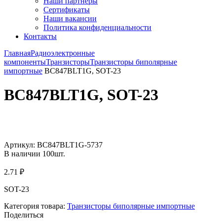
Наши партнёры
Сертификаты
Наши вакансии
Политика конфиденциальности
Контакты
Главная
Радиоэлектронные
компоненты
Транзисторы
Транзисторы биполярные
импортные
BC847BLT1G, SOT-23
BC847BLT1G, SOT-23
Увеличить
Артикул:
BC847BLT1G-5737
В наличии
100
шт.
2.71
₽
SOT-23
Категория товара:
Транзисторы биполярные импортные
Поделиться