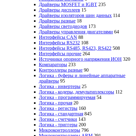
Драйверы MOSFET и IGBT
235
Драйверы дисплеев
15
Драйверы изоляторов шин данных
114
Драйверы разные
18
Драйверы светодиодов
173
Драйверы управления двигателями
64
Интерфейсы CAN
88
Интерфейсы RS232
108
Интерфейсы RS485, RS423, RS422
508
Интерфейсы прочие
264
Источники опорного напряжения ИОН
320
Компараторы
233
Контроллеры разные
90
Логика - буферы и линейные аппаратные
драйверы
95
Логика - инвертеры
25
Логика - кодеры, демультиплексоры
112
Логика - программируемая
54
Логика - прочая
20
Логика - регистры
160
Логика - стандартная
845
Логика - счетчики
143
Логика - триггеры
200
Микроконтроллеры
796
Микроконтроллеры ARM
291