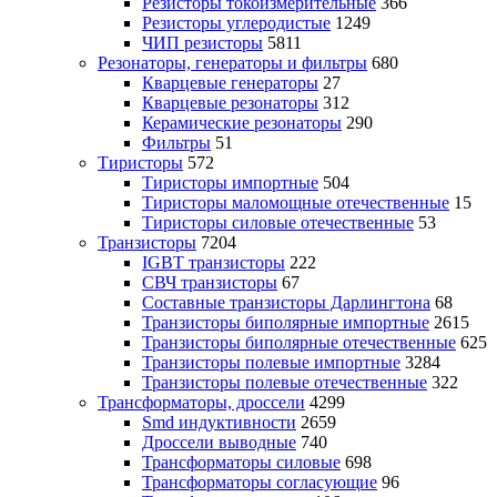
Резисторы токоизмерительные
366
Резисторы углеродистые
1249
ЧИП резисторы
5811
Резонаторы, генераторы и фильтры
680
Кварцевые генераторы
27
Кварцевые резонаторы
312
Керамические резонаторы
290
Фильтры
51
Тиристоры
572
Тиристоры импортные
504
Тиристоры маломощные отечественные
15
Тиристоры силовые отечественные
53
Транзисторы
7204
IGBT транзисторы
222
СВЧ транзисторы
67
Составные транзисторы Дарлингтона
68
Транзисторы биполярные импортные
2615
Транзисторы биполярные отечественные
625
Транзисторы полевые импортные
3284
Транзисторы полевые отечественные
322
Трансформаторы, дроссели
4299
Smd индуктивности
2659
Дроссели выводные
740
Трансформаторы силовые
698
Трансформаторы согласующие
96