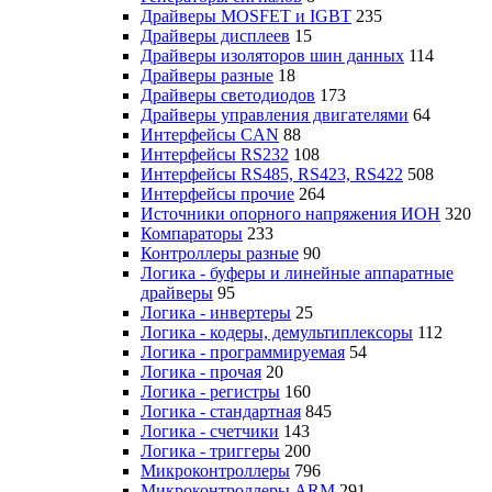
Драйверы MOSFET и IGBT
235
Драйверы дисплеев
15
Драйверы изоляторов шин данных
114
Драйверы разные
18
Драйверы светодиодов
173
Драйверы управления двигателями
64
Интерфейсы CAN
88
Интерфейсы RS232
108
Интерфейсы RS485, RS423, RS422
508
Интерфейсы прочие
264
Источники опорного напряжения ИОН
320
Компараторы
233
Контроллеры разные
90
Логика - буферы и линейные аппаратные
драйверы
95
Логика - инвертеры
25
Логика - кодеры, демультиплексоры
112
Логика - программируемая
54
Логика - прочая
20
Логика - регистры
160
Логика - стандартная
845
Логика - счетчики
143
Логика - триггеры
200
Микроконтроллеры
796
Микроконтроллеры ARM
291