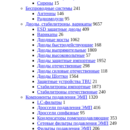
Сирены
15
Беспроводные системы
241
Антенны
146
Радиомодули
95
Диоды, стабилитроны, варикапы
9657
ESD защитные диоды
409
Варикапы
26
Диодные мосты
1062
Диоды быстродействующие
168
Диоды выпрямительные
1869
Диоды высоковольтные
57
Диоды защитные импортные
1952
Диоды отечественные
298
Диоды силовые отечественные
118
Диоды Шоттки
1564
Защитные устройства TBU
21
Стабилитроны импортные
1873
Стабилитроны отечественные
240
Компоненты подавления ЭМП
1320
LC-фильтры
1
Дроссели подавления ЭМП
416
Дроссели синфазные
95
Конденсаторы помехоподавляющие
353
Сетевые фильтры подавления ЭМП
249
Фильтры подавления ЭМП
206