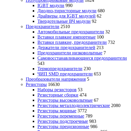
Полупроводниковые модули
1824
IGBT модули
990
Диодно-тиристорные модули
680
Драйверы для IGBT модулей
62
Твердотельные ВЧ модули
92
Предохранители
2510
Автомобильные предохранители
32
Вставки плавкие импортные
100
Вставки плавкие, предохранители
732
Держатели предохранителей
213
Предохранители низковольтные
7
Самовосстанавливающиеся предохранители
543
Термопредохранители
230
ЧИП SMD предохранители
653
Преобразователи напряжения
5
Резисторы
16630
Наборы резисторов
53
Резисторные сборки
474
Резисторы высоковольтные
67
Резисторы металлодиэлектрические
2080
Резисторы мощные
3772
Резисторы переменные
789
Резисторы подстроечные
983
Резисторы прецизионные
986