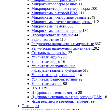
Микроконтроллеры разные
11
Микропроцессорные супервизоры
288
Микросхемы бытовой РЭА
1111
Микросхемы импортные разные
2349
Микросхемы отечественные разные
112
Микросхемы памяти
656
Микросхемы питания прочие
132
Преобразователи разные
44
Радиочастотные
110
Регуляторы напряжения импульсные
667
Регуляторы напряжения линейные
1202
Сигнальные - разные
22
Усилители аудио
290
Усилители видео
16
Усилители операционные,
инструментальные, буферные
613
Усилители прецизионные
114
Усилители радиочастотные
92
Усилители разные
98
ЦАП
179
Цифровые потенциометры
28
Цифровые сигнальные процессоры (DSP)
18
Часы реального времени, таймеры
99
Оптопары
1