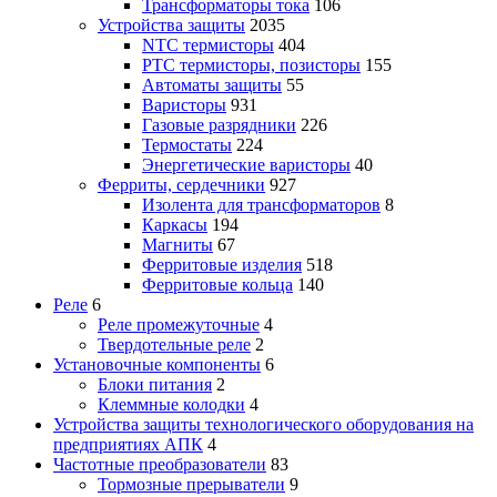
Трансформаторы тока
106
Устройства защиты
2035
NTC термисторы
404
PTC термисторы, позисторы
155
Автоматы защиты
55
Варисторы
931
Газовые разрядники
226
Термостаты
224
Энергетические варисторы
40
Ферриты, сердечники
927
Изолента для трансформаторов
8
Каркасы
194
Магниты
67
Ферритовые изделия
518
Ферритовые кольца
140
Реле
6
Реле промежуточные
4
Твердотельные реле
2
Установочные компоненты
6
Блоки питания
2
Клеммные колодки
4
Устройства защиты технологического оборудования на
предприятиях АПК
4
Частотные преобразователи
83
Тормозные прерыватели
9