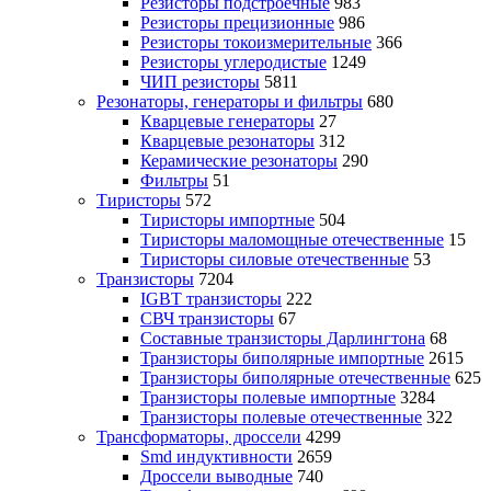
Резисторы подстроечные
983
Резисторы прецизионные
986
Резисторы токоизмерительные
366
Резисторы углеродистые
1249
ЧИП резисторы
5811
Резонаторы, генераторы и фильтры
680
Кварцевые генераторы
27
Кварцевые резонаторы
312
Керамические резонаторы
290
Фильтры
51
Тиристоры
572
Тиристоры импортные
504
Тиристоры маломощные отечественные
15
Тиристоры силовые отечественные
53
Транзисторы
7204
IGBT транзисторы
222
СВЧ транзисторы
67
Составные транзисторы Дарлингтона
68
Транзисторы биполярные импортные
2615
Транзисторы биполярные отечественные
625
Транзисторы полевые импортные
3284
Транзисторы полевые отечественные
322
Трансформаторы, дроссели
4299
Smd индуктивности
2659
Дроссели выводные
740