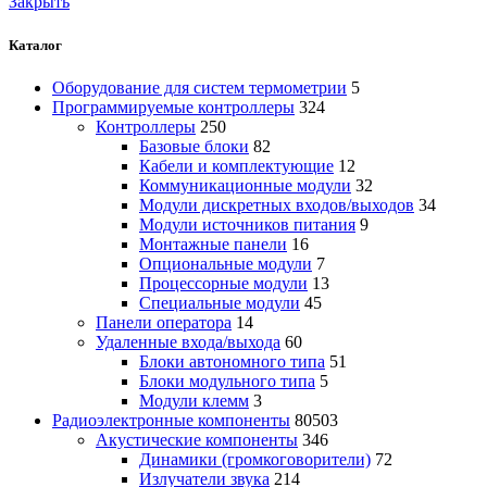
Закрыть
Каталог
Оборудование для систем термометрии
5
Программируемые контроллеры
324
Контроллеры
250
Базовые блоки
82
Кабели и комплектующие
12
Коммуникационные модули
32
Модули дискретных входов/выходов
34
Модули источников питания
9
Монтажные панели
16
Опциональные модули
7
Процессорные модули
13
Специальные модули
45
Панели оператора
14
Удаленные входа/выхода
60
Блоки автономного типа
51
Блоки модульного типа
5
Модули клемм
3
Радиоэлектронные компоненты
80503
Акустические компоненты
346
Динамики (громкоговорители)
72
Излучатели звука
214