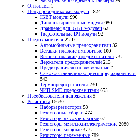
Часы реального времени, таймеры
99
Оптопары
1
Полупроводниковые модули
1824
IGBT модули
990
Диодно-тиристорные модули
680
Драйверы для IGBT модулей
62
Твердотельные ВЧ модули
92
Предохранители
2510
Автомобильные предохранители
32
Вставки плавкие импортные
100
Вставки плавкие, предохранители
732
Держатели предохранителей
213
Предохранители низковольтные
7
Самовосстанавливающиеся предохранители
543
Термопредохранители
230
ЧИП SMD предохранители
653
Преобразователи напряжения
5
Резисторы
16630
Наборы резисторов
53
Резисторные сборки
474
Резисторы высоковольтные
67
Резисторы металлодиэлектрические
2080
Резисторы мощные
3772
Резисторы переменные
789