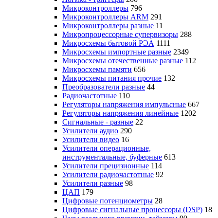
Микроконтроллеры
796
Микроконтроллеры ARM
291
Микроконтроллеры разные
11
Микропроцессорные супервизоры
288
Микросхемы бытовой РЭА
1111
Микросхемы импортные разные
2349
Микросхемы отечественные разные
112
Микросхемы памяти
656
Микросхемы питания прочие
132
Преобразователи разные
44
Радиочастотные
110
Регуляторы напряжения импульсные
667
Регуляторы напряжения линейные
1202
Сигнальные - разные
22
Усилители аудио
290
Усилители видео
16
Усилители операционные,
инструментальные, буферные
613
Усилители прецизионные
114
Усилители радиочастотные
92
Усилители разные
98
ЦАП
179
Цифровые потенциометры
28
Цифровые сигнальные процессоры (DSP)
18