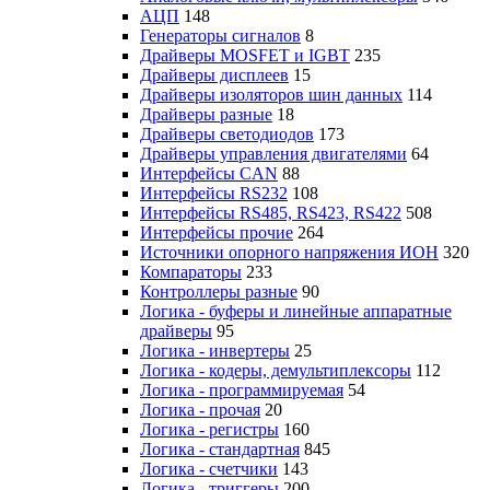
АЦП
148
Генераторы сигналов
8
Драйверы MOSFET и IGBT
235
Драйверы дисплеев
15
Драйверы изоляторов шин данных
114
Драйверы разные
18
Драйверы светодиодов
173
Драйверы управления двигателями
64
Интерфейсы CAN
88
Интерфейсы RS232
108
Интерфейсы RS485, RS423, RS422
508
Интерфейсы прочие
264
Источники опорного напряжения ИОН
320
Компараторы
233
Контроллеры разные
90
Логика - буферы и линейные аппаратные
драйверы
95
Логика - инвертеры
25
Логика - кодеры, демультиплексоры
112
Логика - программируемая
54
Логика - прочая
20
Логика - регистры
160
Логика - стандартная
845
Логика - счетчики
143
Логика - триггеры
200