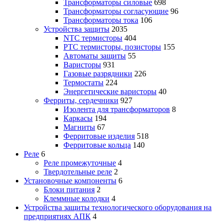
Трансформаторы силовые
698
Трансформаторы согласующие
96
Трансформаторы тока
106
Устройства защиты
2035
NTC термисторы
404
PTC термисторы, позисторы
155
Автоматы защиты
55
Варисторы
931
Газовые разрядники
226
Термостаты
224
Энергетические варисторы
40
Ферриты, сердечники
927
Изолента для трансформаторов
8
Каркасы
194
Магниты
67
Ферритовые изделия
518
Ферритовые кольца
140
Реле
6
Реле промежуточные
4
Твердотельные реле
2
Установочные компоненты
6
Блоки питания
2
Клеммные колодки
4
Устройства защиты технологического оборудования на
предприятиях АПК
4