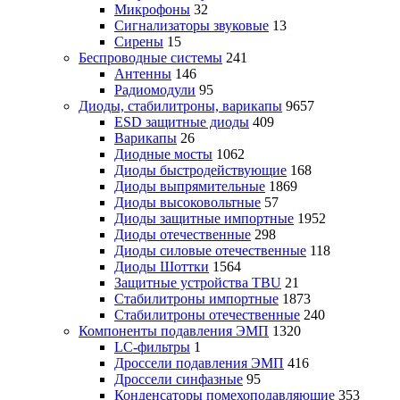
Микрофоны
32
Сигнализаторы звуковые
13
Сирены
15
Беспроводные системы
241
Антенны
146
Радиомодули
95
Диоды, стабилитроны, варикапы
9657
ESD защитные диоды
409
Варикапы
26
Диодные мосты
1062
Диоды быстродействующие
168
Диоды выпрямительные
1869
Диоды высоковольтные
57
Диоды защитные импортные
1952
Диоды отечественные
298
Диоды силовые отечественные
118
Диоды Шоттки
1564
Защитные устройства TBU
21
Стабилитроны импортные
1873
Стабилитроны отечественные
240
Компоненты подавления ЭМП
1320
LC-фильтры
1
Дроссели подавления ЭМП
416
Дроссели синфазные
95
Конденсаторы помехоподавляющие
353